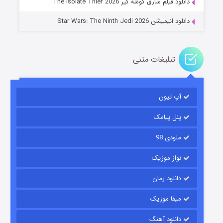
دانلود فیلم سارق گوشه گیر The Isolate Thief 2026
دانلود انیمیشن Star Wars: The Ninth Jedi 2026
تبلیغات متنی
آپ تیون
جادوگری در مغولستان
۱۴ (زیرنویس)
قسمت
منتشر شد
پنل پیامک
ملودی 98
نواز موزیک
دانلود رمان
میفا موزیک
دانلود آهنگ