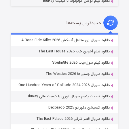
دانلود فیلم کوکتل مولوتوف با کیفیت BluRay
جدیدترین پست‌ها
شوگر فصل ۲
دانلود سریال زن متاهل آدمکش A Bona Fide Killer 2026
۷ (زیرنویس)
قسمت
منتشر شد
دانلود فیلم آخرین خانه The Last House 2026
دانلود فیلم سول‌میت Soulm8te 2026
دانلود سریال وستی‌ها The Westies 2026
دانلود سریال One Hundred Years of Solitude 2024-2026
دانلود قسمت پنجم سریال کوری با کیفیت عالی BluRay
دانلود انیمیشن دکورادو Decorado 2025
خاندان اژدها فصل ۳
دانلود سریال قصر شرقی The East Palace 2026
۶ (زیرنویس)
قسمت
منتشر شد