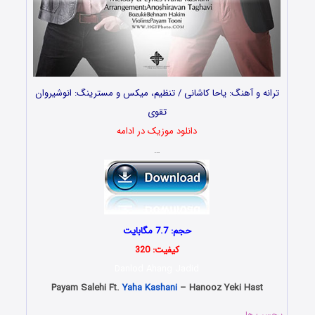
ترانه و آهنگ: یاحا کاشانی / تنظیم، میکس و مسترینگ: انوشیروان
تقوی
دانلود موزیک در ادامه
…
حجم: 7.7 مگابایت
کیفیت: 320
Danlod Ahang Jadid
Payam Salehi Ft.
Yaha Kashani
– Hanooz Yeki Hast
برچسب ها