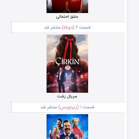
عشق احتمالی
۶ (دوبله)
قسمت
منتشر شد
سریال زشت
۱ (زیرنویس)
قسمت
منتشر شد