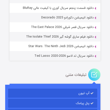
دانلود قسمت پنجم سریال کوری با کیفیت عالی BluRay
دانلود انیمیشن دکورادو Decorado 2025
دانلود سریال قصر شرقی The East Palace 2026
خاندان اژدها فصل ۳
دانلود فیلم سارق گوشه گیر The Isolate Thief 2026
۶ (زیرنویس)
قسمت
منتشر شد
دانلود انیمیشن Star Wars: The Ninth Jedi 2026
دانلود سریال تد لاسو Ted Lasso 2020-2026
تبلیغات متنی
آپ تیون
جادوگری در مغولستان
۱۴ (زیرنویس)
قسمت
منتشر شد
پنل پیامک