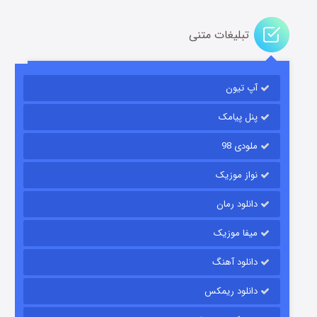
تبلیغات متنی
آپ تیون
مردگان متحرک: شهر مرده ۳
۲ (زیرنویس)
قسمت
منتشر شد
پنل پیامک
ملودی 98
نواز موزیک
دانلود رمان
میفا موزیک
دانلود آهنگ
شکست استوارت در نجات جهان
دانلود ریمکس
۷ (زیرنویس)
قسمت
منتشر شد