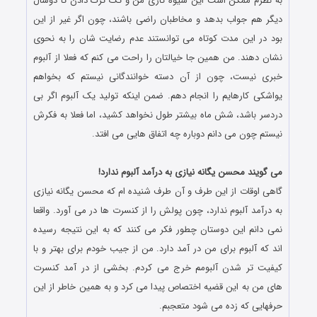
به نظرم ممکن است این شیوه کاری من و تک ترک دادن تا دوسال
دیگر هم جواب بدهد و مخاطبان راضی باشند، چون اگر غیر از این
بود در این مدت کوتاه می توانستند عدم رضایت شان را به نحوی
نشان دهند. من همین جا خیالتان را راحت می کنم که فعلا از آلبوم
خبری نیست، چون از آن دسته خوانندگانی نیستم که بخواهم
یواشکی کارهایم را انجام دهم. ضمن اینکه تولید یک آلبوم اگر بی
دردسر باشد، شش ماه بیشتر طول نخواهد کشید، اما فعلا به فکرش
نیستم چون می دانم دوباره چه اتفاق هایی می افتد.
.
می گویند محسن یگانه نیازی به درآمد آلبوم ندارد!
گاهی اوقات از این طرف و آن طرف شنیده ام که محسن یگانه نیازی
به درآمد آلبوم ندارد، چون پولش را از کنسرت ها در می آورد. واقعا
نمی دانم این دوستان چطور فکر می کنند که به این نتیجه رسیده
اند که آلبوم برای من در آمد دارد. من از جیب خودم برای بهتر و با
کیفیت تر شدن آلبومم خرج می کردم. بخشی از در آمد کنسرت
های من به این قضیه اختصاص پیدا می کرد و به همین خاطر از این
حرفهایی که زده می شود متعجبم.