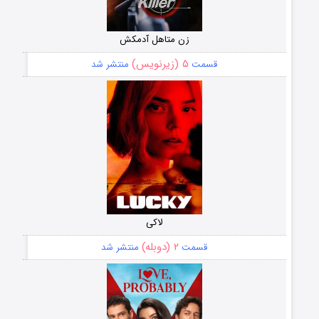
زن متاهل آدمکش
۵ (زیرنویس)
قسمت
منتشر شد
لاکی
۲ (دوبله)
قسمت
منتشر شد