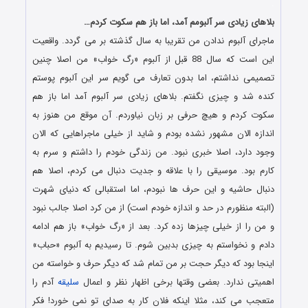
.
بلاهای زیادی سر آلبومم آمد، اما باز هم سکوت کردم…
ماجرای آلبوم ندادن من تقریبا به سال گذشته بر می گردد. واقعیت
این است که سال 88 قبل از آلبوم «رگ خواب» من اصلا چنین
تصمیمی نداشتم، اما بدون تعارف می گویم سر این آلبوم پوستم
کنده شد و چیزی نگفتم. بلاهای زیادی سر آلبوم آمد اما باز هم
سکوت کردم و هیچ حرفی بر زبان نیاوردم. آن موقع من هنوز به
اندازه الان مشهور نشده بودم و شاید از خیلی ماجراهایی که الان
وجود دارد، اصلا خبری نبود. من زندگی خودم را داشتم و سرم به
کارم بود. موسیقی را با علاقه و جدیت دنبال می کردم، اصلا هم
دنبال حاشیه و این حرف ها نبودم، اما استقبالی که دنیای شهرت
(البته منظورم در حد و اندازه خودم است) از من کرد اصلا جالب نبود
و من را از خیلی چیزها زده کرد. بعد از «رگ خواب» باز هم ادامه
دادم و نخواستم به چیزی بدبین شوم. تا رسیدیم به آلبوم «حباب»
اینجا بود که دیگر حجت بر من تمام شد که دیگر حرف و خواسته من
اهمیتی ندارد. بعضی وقتها برخی اظهار نظر و اعمال
سلیقه
آدم را
متعجب می کند، مثلا اینکه فلان کار به صدای تو نمی خورد! فکر