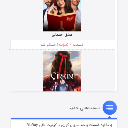
عشق احتمالی
۶ (دوبله)
قسمت
منتشر شد
قسمت‌های جدید
سریال زشت
۵ (زیرنویس)
قسمت
منتشر شد
دانلود قسمت پنجم سریال کوری با کیفیت عالی BluRay