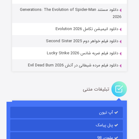
دانلود مستند Generations: The Evolution of Spider-Man
2026
جادوگری در مغولستان
دانلود انیمیشن تکامل Evolution 2026
۱۴ (زیرنویس)
قسمت
منتشر شد
دانلود فیلم خواهر دوم Second Sister 2025
دانلود فیلم ضربه شانس Lucky Strike 2026
دانلود فیلم مرده شیطانی در آتش Evil Dead Burn 2026
تبلیغات متنی
باب اسفنجی فصل ۱۷
آپ تیون
۶ (زیرنویس)
قسمت
منتشر شد
پنل پیامک
ملودی 98