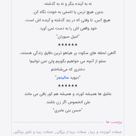
نه به آینده بنگر و نه به گذشته،
بدون هیچ ترس یا تاسفی به خودت نگاه کن.
هیچ کس، تا وقتی که در بندِ گذشته و آینده اش است،
خودِ واقعی اش را به دست نمی آورد.
“امیل سیوران”
.♠.♠.♠.♠.♠.♠.
گاهی لحظه های سکوت پر هیاهو ترین دقایق زندگی هستند،
مملو از آنچه می خواهیم بگوییم ولی نمی توانیم!
دختری که می‌شناختم
“دیوید
سالینجر
“
.♠.♠.♠.♠.♠.♠.
عاشق ها همیشه کورند و همیشه هم کور باقی می مانند
علی الخصوص اگر زن باشند.
“حسن بنی عامری”
برچسب ها
جملات آموزنده و زیبا
,
جملات زیبا از بزرگان
,
جملات زیبا و تامل برانگیز
,