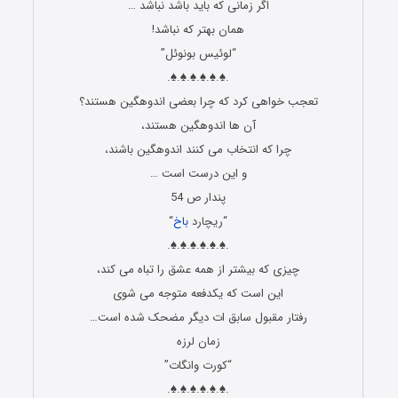
اگر زمانی که باید باشد نباشد …
همان بهتر که نباشد!
“لوئیس بونوئل”
.♠.♠.♠.♠.♠.♠.
تعجب خواهی کرد که چرا بعضی اندوهگین هستند؟
آن ها اندوهگین هستند،
چرا که انتخاب می کنند اندوهگین باشند،
و این درست است …
پندار ص 54
“ریچارد
باخ
“
.♠.♠.♠.♠.♠.♠.
چیزی که بیشتر از همه عشق را تباه می کند،
این است که یکدفعه متوجه می شوی
رفتار مقبول سابق ات دیگر مضحک شده است…
زمان لرزه
“کورت وانگات”
.♠.♠.♠.♠.♠.♠.