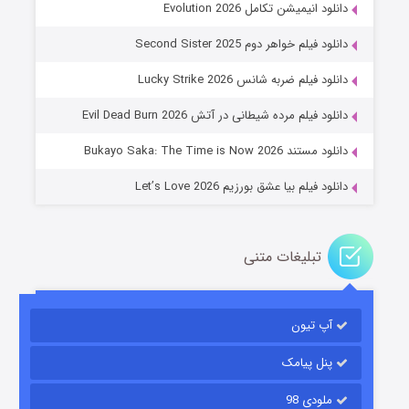
دانلود انیمیشن تکامل Evolution 2026
دانلود فیلم خواهر دوم Second Sister 2025
جادوگری در مغولستان
دانلود فیلم ضربه شانس Lucky Strike 2026
۱۴ (زیرنویس)
قسمت
منتشر شد
دانلود فیلم مرده شیطانی در آتش Evil Dead Burn 2026
دانلود مستند Bukayo Saka: The Time is Now 2026
دانلود فیلم بیا عشق بورزیم Let’s Love 2026
تبلیغات متنی
باب اسفنجی فصل ۱۷
آپ تیون
۶ (زیرنویس)
قسمت
منتشر شد
پنل پیامک
ملودی 98