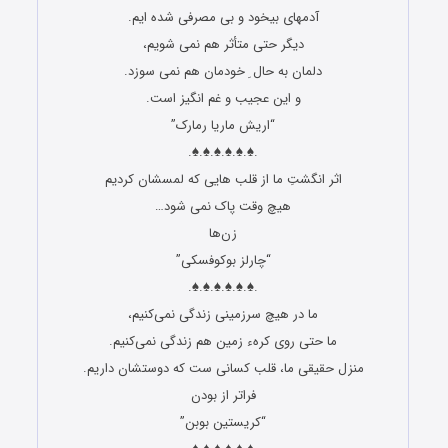
آدمهای بیخود و بی مصرفی شده ایم.
دیگر حتی متأثر هم نمی شویم،
دلمان به حال ِ خودمان هم نمی سوزد.
و این عجیب و غم انگیز است.
“اریش ماریا رمارک”
.♠.♠.♠.♠.♠.♠.
اثر انگشتِ ما از قلب هایی که لمسشان کردیم
هیچ وقت پاک نمی شود…
زن‌ها
“چارلز بوکوفسکی”
.♠.♠.♠.♠.♠.♠.
ما در هیچ سرزمینی زندگی نمی‌کنیم،
ما حتی روی کرهء زمین هم زندگی نمی‌کنیم.
منزل حقیقی ما، قلب کسانی ست که دوستشان داریم.
فراتر از بودن
“کریستین بوبن”