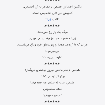
.♠.♠.♠.♠.♠.♠.
داشتن احساس حقیقی از تظاهر به آن احساس،
کمابیش غیر قابل تشخیص است.
“آندره
ژید
“
.♠.♠.♠.♠.♠.♠.
مرگ یک بار رخ نمی‌دهد!
زیرا همه‌ی ما هر روز چند بار می‌میریم.
هر بار که با آرزوهاَ، علایق و پیوندهای خود وداع می‌کنــیم،
می‌میریم…!
“مارسل پروست”
.♠.♠.♠.♠.♠.♠.
هرکس از نظر عاطفی نیروی بیشتری می‌گذارد
بیش‌تر درد می‌کشد.
طبیعی است که بیشتر هم جیغ بزند!
تماما مخصوص
“عباس معروفی”
.♠.♠.♠.♠.♠.♠.