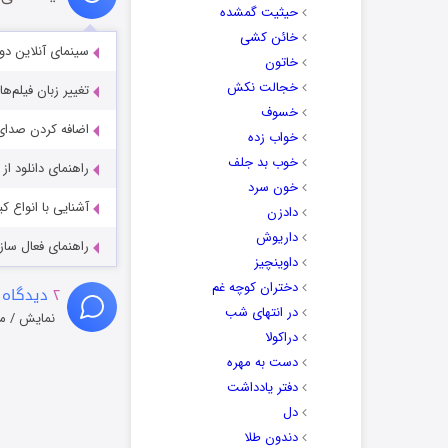
حیثیت گمشده
خائن کشی
سینمای آنلاین دو
خاتون
خجالت نکش
تغییر زبان فیلم‌ها
خسوف
اضافه کردن صدای 
خواب زده
خوب بد جلف
راهنمای دانلود ا
خون سرد
آشنایی با انواع ک
دادزن
داریوش
راهنمای فعال سازی کیفیت R
داوینچیز
دختران کوچه غم
۲
دیدگاه 
در انتهای شب
نمایش / م
دراکولا
دست به مهره
دفتر یادداشت
دل
دندون طلا