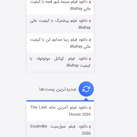
دانلود فیلم سینما شهر قصه با کیفیت
عالی BluRay
دانلود فیلم پیشمرگ با کیفیت عالی
BluRay
دانلود فیلم زیبا صدایم کن با کیفیت
جادوگری در مغولستان
عالی BluRay
۱۴ (زیرنویس)
قسمت
منتشر شد
دانلود فیلم کوکتل مولوتوف با
کیفیت BluRay
جدیدترین پست‌ها
دانلود فیلم آخرین خانه The Last
House 2026
باب اسفنجی فصل ۱۷
دانلود فیلم سول‌میت Soulm8te
۶ (زیرنویس)
قسمت
منتشر شد
2026