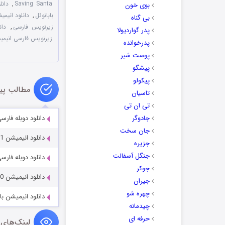
Saving Santa
,
دانلود ان
بوی خون
بابانوئل
,
دانلود انیمی
بی گناه
زیرنویس فارسی
,
دانل
پدر گواردیولا
زیرنویس فارسی انیمی
پدرخوانده
پوست شیر
پیشگو
پیکولو
مطالب پی
تاسیان
تی ان تی
جادوگر
دانلود دوبله فارسی انیمیش
جان سخت
دانلود انیمیشن Oakie’s Outback Adventures 2011
جزیره
جنگل آسفالت
دانلود دوبله فارسی انیم
جوکر
دانلود انیمیشن Ultramarines: A Warhammer 2010
جیران
چهره شو
دانلود انیمیشن بازگشت به ژو
چیدمانه
حرفه ای
لینک‌های 