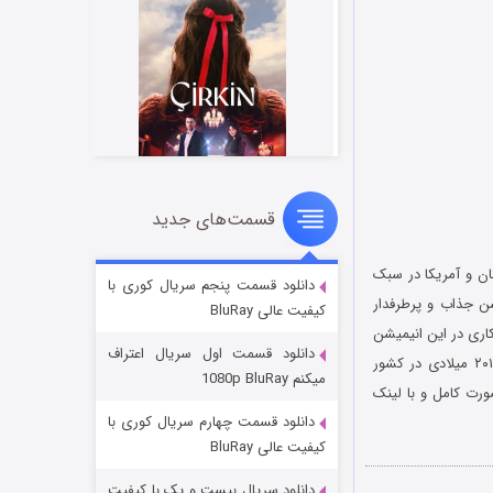
قسمت‌های جدید
سریال زشت
۲ (زیرنویس)
قسمت
منتشر شد
ور انگلستان و آمریکا در سبک
دانلود قسمت پنجم سریال کوری با
شر شد. این انیمیشن جذاب و پرطرفدار
کیفیت عالی BluRay
ریمن و تیم کاری در این انیمیشن
دانلود قسمت اول سریال اعتراف
به جای شخصیت های اصلی صحبت کرده اند. انیمیشن زیبای نجات بابانوئل در تاریخ ۱ نوامبر سال ۲۰۱۳ میلادی در کشور
میکنم 1080p BluRay
ورت کامل و با لینک
دانلود قسمت چهارم سریال کوری با
کیفیت عالی BluRay
دانلود سریال بیست و یک با کیفیت