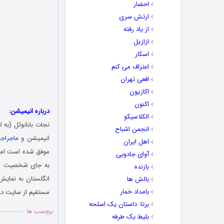
احضار
ارتش سری
از یاد رفته
ازازیل
اسکار
اعتراف می کنم
افعی تهران
اکازیون
اکنون
درباره انیمیشن:
الکلاسیکو
انجمن اشباح
انیمیشن و
ماجراج
اهل ایران
آوای جادویی
بازنده
انگلستان به نمایش
بالش ها
بامداد خمار
مستقیم از سایت دوس
برتا: داستان یک اسلحه
برچسب ها
بلیط یک‌‌ طرفه