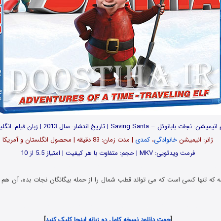
میشن: نجات بابانوئل – Saving Santa | تاریخ انتشار: سال 2013 | زبان فیلم: انگلیسی
ژانر: انیمیشن
خانوادگی
،
کمدی
| مدت زمان: 83 دقیقه | محصول انگلستان و آمریکا
فرمت ویدئویی: MKV | حجم: متفاوت با هر کیفیت | امتیاز 5.5 از 10
ود رایگان فیلم و سریال با لینک مستقیم و کیفیت بسیار خوب 480p
 که تنها کسی است که می تواند قطب شمال را از حمله بیگانگان نجات بده، آن هم با
دانلود رایگان انیمیشن با لینک مستقیم و کیفیت بلوری 1080p & 720p
[
جهت دانلود نسخه کامل دو زبانه اینجا کلیک کنید
]