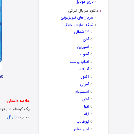
بازی موبایل
دانلود سریال ایرانی
سریال‌های تلویزیونی
شبکه نمایش خانگی
۱۳ شمالی
آبان
آسپرین
آشوب
آفتاب پرست
آقازاده
آکتور
نام انی
آمرلی
آمستردام
آنتن
خلاصه داستان:
دانل
آنها
یک کوتوله می فهمه
ابله
مخفی
بابانوئل
…
ابوطالب
اجل معلق