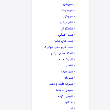
سووشون
سیاه چاله
سیاوش
شام ایرانی
شاهگوش
شب آهنگی
شب های مافیا
شب های مافیا: زودیاک
شبکه مخفی زنان
شریک جرم
شغال
شهر هرت
شهرزاد
شهرک کلیله و دمنه
شوخی با شما
شوخی کردم
صداتو
ضد