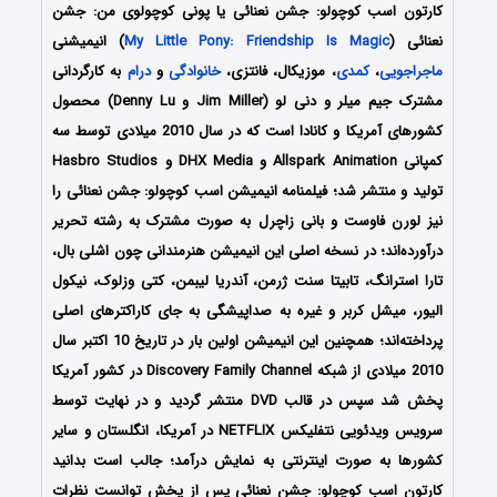
کارتون
اسب کوچولو: جشن نعنائی یا پونی کوچولوی من: جشن
نعنائی
(
My Little Pony: Friendship Is Magic
) انیمیشنی
ماجراجویی
،
کمدی
، موزیکال، فانتزی،
خانوادگی
و
درام
به کارگردانی
مشترک جیم میلر و دنی لو (Jim Miller و Denny Lu) محصول
کشورهای آمریکا و کانادا است که در سال 2010 میلادی توسط سه
کمپانی Allspark Animation و DHX Media و Hasbro Studios
تولید و منتشر شد؛ فیلمنامه انیمیشن اسب کوچولو: جشن نعنائی را
نیز لورن فاوست و بانی زاچرل به صورت مشترک به رشته تحریر
درآورده‌‌‌‌‌‌اند؛ در نسخه اصلی این انیمیشن هنرمندانی چون اشلی بال،
تارا استرانگ، تابیتا سنت ژرمن، آندریا لیبمن، کتی وزلوک، نیکول
الیور، میشل کربر و غیره به صداپیشگی به جای کاراکترهای اصلی
پرداخته‌اند؛ همچنین این انیمیشن اولین بار در تاریخ 10 اکتبر سال
2010 میلادی از شبکه Discovery Family Channel در کشور آمریکا
پخش شد سپس در قالب DVD منتشر گردید و در نهایت توسط
سرویس ویدئویی نتفلیکس NETFLIX در آمریکا، انگلستان و سایر
کشورها به صورت اینترنتی به نمایش درآمد؛ جالب است بدانید
کارتون اسب کوچولو: جشن نعنائی پس از پخش توانست نظرات