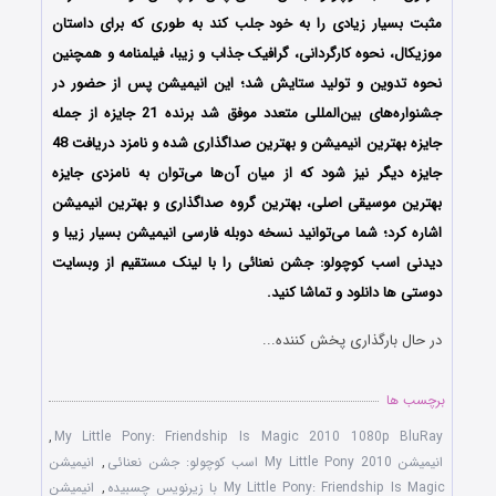
مثبت بسیار زیادی را به خود جلب کند به طوری که برای داستان
موزیکال، نحوه کارگردانی، گرافیک جذاب و زیبا، فیلمنامه و همچنین
نحوه تدوین و تولید ستایش شد؛ این انیمیشن پس از حضور در
جشنواره‌های بین‌المللی متعدد موفق شد برنده 21 جایزه از جمله
جایزه بهترین انیمیشن و بهترین صداگذاری شده و نامزد دریافت 48
جایزه دیگر نیز شود که از میان آن‌ها می‌توان به نامزدی جایزه
بهترین موسیقی اصلی، بهترین گروه صداگذاری و بهترین انیمیشن
اشاره کرد؛ شما می‌توانید نسخه دوبله فارسی انیمیشن بسیار زیبا و
دیدنی اسب کوچولو: جشن نعنائی را با لینک مستقیم از وبسایت
دوستی ها دانلود و تماشا کنید.
در حال بارگذاری پخش کننده...
برچسب ها
,
My Little Pony: Friendship Is Magic 2010 1080p BluRay
انیمیشن My Little Pony 2010 اسب کوچولو: جشن نعنائی
,
انیمیشن
My Little Pony: Friendship Is Magic با زیرنویس چسبیده
,
انیمیشن