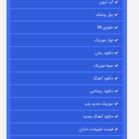
آپ تیون
باب اسفنجی فصل ۱۷
۶ (زیرنویس)
قسمت
منتشر شد
پنل پیامک
ملودی 98
نواز موزیک
دانلود رمان
میفا موزیک
دانلود آهنگ
رویایی برای تو
دانلود ریمکس
۱۵ (دوبله)
قسمت
منتشر شد
موزیک جدید پاپ
دانلود آهنگ جدید
قیمت ایمپلنت دندان