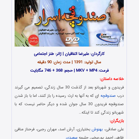
کارگردان: علیرضا اتفاقیان | ژانر: طنز اجتماعی
سال تولید: 1391 | مدت زمان: 90 دقیقه
فرمت: MKV + MP4 | حجم: 368 + 746 مگابایت
خلاصه داستان:
فریدون و شهربانو بعد از گذشت 30 سال زندگی، تصمیم می گیرند
درب
صندوقچه
ای که به آنها به ارث رسیده را باز کنند، اما با باز شدن
صندوقچه فریدون 30 سال جوان شده و دیگر حاضر نیست که با
شهربانو زندگی کند تا اینکه…
بازیگران:
علی صادقی،
بهنوش
بختیاری، آرش اسد، مهران رجبی، فرحناز منافی
ظاهر، احمد پورمخبر، حلیمه
سعیدی