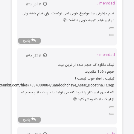
mehrdad :
۱۱ آذر ۱۳۹۲
فیلم مزخرفی بود موضوع خوبی نمی تونست برای فیلم باشه ولی
در این فیلم نتیجه خوبی نداشت 🙁
پاسخ
mehrdad :
۱۱ آذر ۱۳۹۲
لینک دانلود کم حجم شده از ترین بیت
حجم : 156 مگابایت
کیفیت : اصلا خوب نیست !
http://trainbit.com/files/7584309884/Sandoghcheye_Asrar_Doostiha.IR.3gp
اگه ادمین این نظر را تایید کنه می تونید با سرعت بالا و حجم کم
از لینک بالا دانلودش کنید 🙂
پاسخ
علی :