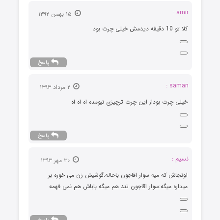
amir :
۱۵ بهمن ۱۳۹۲
کلا تو 10 دقیقه دیدمش خیلی چرت بود
پاسخ
saman :
۲ مرداد ۱۳۹۳
خیلی چرت بوداز این چرت ترچیزی نیومده اه اه اه
پاسخ
نسیم :
۳۰ مهر ۱۳۹۳
اونجاش که میه سوار اقاجون باحاله.گوشیش زن می خوره بر
میداره میگه:سوار اقاجون تند هم میگه باباش هم نمی فهمه