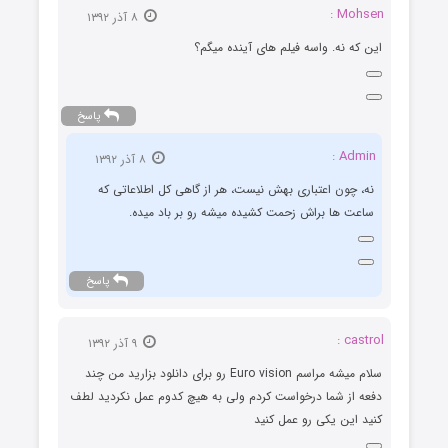
Mohsen :
۸ آذر ۱۳۹۲
این که نه. واسه فیلم های آینده میگم؟
پاسخ
Admin :
۸ آذر ۱۳۹۲
نه، چون اعتباری بهش نیست، هر از گاهی کل اطلاعاتی که
ساعت ها براش زحمت کشیده میشه رو بر باد میده.
پاسخ
castrol :
۹ آذر ۱۳۹۲
سلام میشه مراسم Euro vision رو برای دانلود بزارید من چند
دفعه از شما درخواست کردم ولی به هیچ کدوم عمل نکردید لطف
کنید این یکی رو عمل کنید