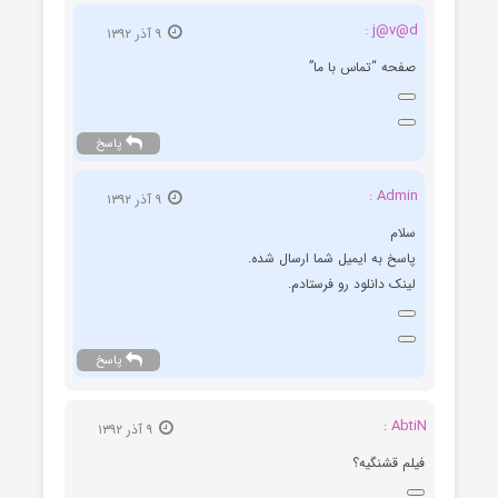
j@v@d :
۹ آذر ۱۳۹۲
صفحه “تماس با ما”
پاسخ
Admin :
۹ آذر ۱۳۹۲
سلام
پاسخ به ایمیل شما ارسال شده.
لینک دانلود رو فرستادم.
پاسخ
AbtiN :
۹ آذر ۱۳۹۲
فیلم قشنگیه؟