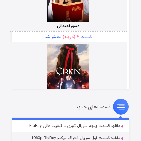
عشق احتمالی
۶ (دوبله)
قسمت
منتشر شد
قسمت‌های جدید
سریال زشت
۵ (زیرنویس)
قسمت
منتشر شد
دانلود قسمت پنجم سریال کوری با کیفیت عالی BluRay
دانلود قسمت اول سریال اعتراف میکنم 1080p BluRay