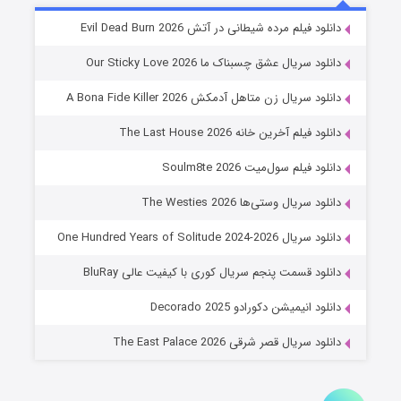
شوهر
دانلود فیلم مرده شیطانی در آتش Evil Dead Burn 2026
۸ (زیرنویس)
قسمت
منتشر شد
دانلود سریال عشق چسبناک ما Our Sticky Love 2026
دانلود سریال زن متاهل آدمکش A Bona Fide Killer 2026
دانلود فیلم آخرین خانه The Last House 2026
دانلود فیلم سول‌میت Soulm8te 2026
دانلود سریال وستی‌ها The Westies 2026
دانلود سریال One Hundred Years of Solitude 2024-2026
عملیات آپارتمان
دانلود قسمت پنجم سریال کوری با کیفیت عالی BluRay
۲ (زیرنویس)
قسمت
منتشر شد
دانلود انیمیشن دکورادو Decorado 2025
دانلود سریال قصر شرقی The East Palace 2026