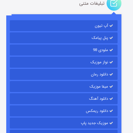
تبلیغات متنی
آپ تیون
مردگان متحرک: شهر مرده ۳
۲ (زیرنویس)
قسمت
منتشر شد
پنل پیامک
ملودی 98
نواز موزیک
دانلود رمان
میفا موزیک
دانلود آهنگ
شکست استوارت در نجات جهان
دانلود ریمکس
۷ (زیرنویس)
قسمت
منتشر شد
موزیک جدید پاپ