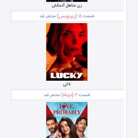
زن متاهل آدمکش
۵ (زیرنویس)
قسمت
منتشر شد
لاکی
۲ (دوبله)
قسمت
منتشر شد