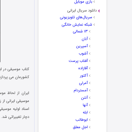
بازی موبایل
دانلود سریال ایرانی
سریال‌های تلویزیونی
شبکه نمایش خانگی
۱۳ شمالی
آبان
آسپرین
آشوب
آفتاب پرست
آقازاده
کتاب موسیقی در ای
آکتور
کشورمان می پردازد
آمرلی
.
آمستردام
ایران از لحاظ مو
آنتن
موسیقی ایرانی از 
آنها
اسناد اولیه موسیق
ابله
دچار تغییراتی شد.
ابوطالب
اجل معلق