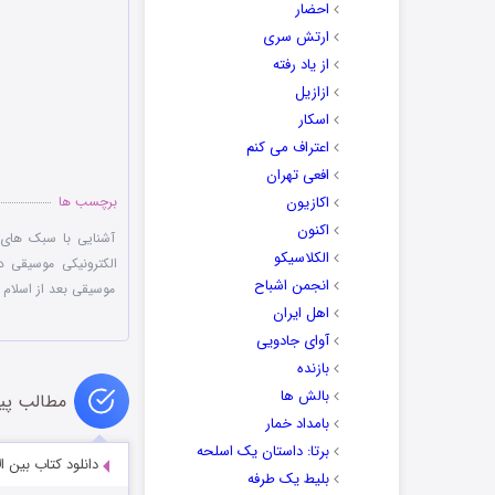
احضار
ارتش سری
از یاد رفته
ازازیل
اسکار
اعتراف می کنم
افعی تهران
اکازیون
برچسب ها
اکنون
آشنایی با سبک های
الکلاسیکو
الکترونیکی موسیقی در
انجمن اشباح
موسیقی بعد از اسلام
,
اهل ایران
آوای جادویی
بازنده
بالش ها
مطالب پی
بامداد خمار
برتا: داستان یک اسلحه
دانلود کتاب بین ا
بلیط یک‌‌ طرفه