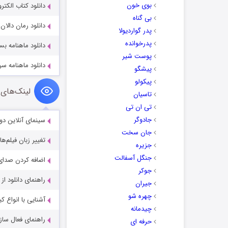
بوی خون
دانلود کتاب الکتر
بی گناه
دانلود رمان دالان 
پدر گواردیولا
پدرخوانده
دانلود ماهنامه بسیار 
پوست شیر
دانلود ماهنامه سرگ
پیشگو
پیکولو
لینک‌های 
تاسیان
تی ان تی
جادوگر
سینمای آنلاین دو
جان سخت
تغییر زبان فیلم‌ها
جزیره
جنگل آسفالت
اضافه کردن صدای 
جوکر
راهنمای دانلود ا
جیران
چهره شو
آشنایی با انواع ک
چیدمانه
راهنمای فعال سازی کیفیت R
حرفه ای