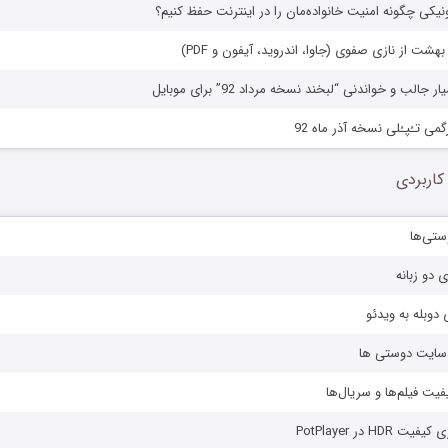
ونیکی چگونه امنیت خانواده‌مان را در اینترنت حفظ کنیم؟
بهشت از نازی صفوی (جاوا، اندروید، آیفون و PDF)
جالب و خواندنی “لبخند نسخه مرداد 92” برای موبایل
می تـُپـُلی نسخه آذر ماه 92
کاربردی
ستی‌ها
ی دو زبانه
دوبله به ویدئو
ز سایت دوستی ها
یفیت فیلم‌ها و سریال‌ها
HD در PotPlayer