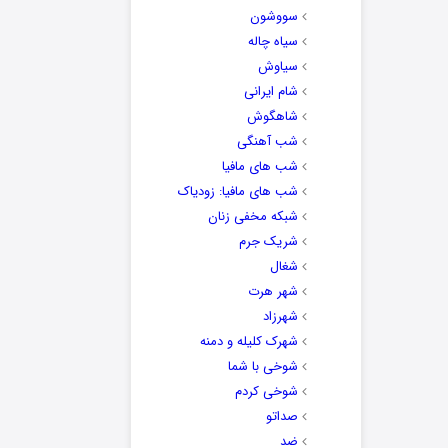
سووشون
سیاه چاله
سیاوش
شام ایرانی
شاهگوش
شب آهنگی
شب های مافیا
شب های مافیا: زودیاک
شبکه مخفی زنان
شریک جرم
شغال
شهر هرت
شهرزاد
شهرک کلیله و دمنه
شوخی با شما
شوخی کردم
صداتو
ضد