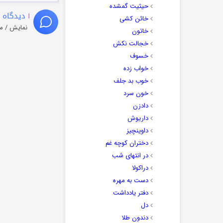
حیثیت گمشده
۱
دیدگاه 
خائن کشی
نمایش / م
خاتون
خجالت نکش
خسوف
خواب زده
خوب بد جلف
خون سرد
دادزن
داریوش
داوینچیز
دختران کوچه غم
در انتهای شب
دراکولا
دست به مهره
دفتر یادداشت
دل
دندون طلا