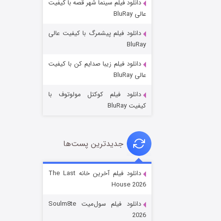
دانلود فیلم سینما شهر قصه با کیفیت
عالی BluRay
دانلود فیلم پیشمرگ با کیفیت عالی
BluRay
دانلود فیلم زیبا صدایم کن با کیفیت
جادوگری در مغولستان
عالی BluRay
۱۴ (زیرنویس)
قسمت
منتشر شد
دانلود فیلم کوکتل مولوتوف با
کیفیت BluRay
جدیدترین پست‌ها
دانلود فیلم آخرین خانه The Last
House 2026
باب اسفنجی فصل ۱۷
دانلود فیلم سول‌میت Soulm8te
۶ (زیرنویس)
قسمت
منتشر شد
2026