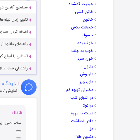
حیثیت گمشده
سینمای آنلاین دو
خائن کشی
خاتون
تغییر زبان فیلم‌ها
خجالت نکش
اضافه کردن صدای 
خسوف
خواب زده
راهنمای دانلود ا
خوب بد جلف
آشنایی با انواع ک
خون سرد
دادزن
راهنمای فعال سازی کیفیت R
داریوش
داوینچیز
۱
دیدگاه 
دختران کوچه غم
نمایش / م
در انتهای شب
دراکولا
hadi :
دست به مهره
دفتر یادداشت
سلام ادمین برا
دل
دندون طلا