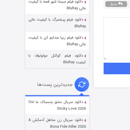
دانلود فیلم سینما شهر قصه با کیفیت
پاسخ
عالی BluRay
دانلود فیلم پیشمرگ با کیفیت عالی
BluRay
دانلود فیلم زیبا صدایم کن با کیفیت
عملیات آپارتمان
عالی BluRay
2 (زیرنویس)
قسمت
منتشر شد
دانلود فیلم کوکتل مولوتوف با
کیفیت BluRay
جدیدترین پست‌ها
دانلود سریال عشق چسبناک ما Our
Sticky Love 2026
مردگان متحرک: شهر مرده ۳
دانلود سریال زن متاهل آدمکش A
2 (زیرنویس)
قسمت
منتشر شد
Bona Fide Killer 2026