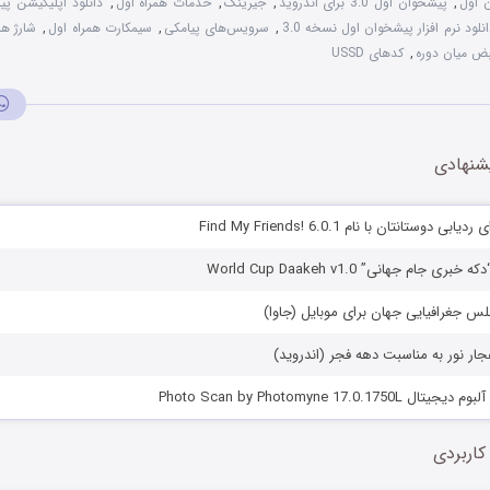
 اول
,
پیشخوان اول 3.0 برای اندروید
,
جیرینگ
,
خدمات همراه اول
,
دانلود اپلیکیشن پ
نلود نرم افزار پیشخوان اول نسخه 3.0
,
سرویس‌های پیامکی
,
سیمکارت همراه اول
,
شارژ هم
ض میان دوره
,
کدهای USSD
شنهادی
 دوستانتان با نام Find My Friends! 6.0.1
 جام جهانی” World Cup Daakeh v1.0
اطلس جغرافیایی جهان برای موبایل (جاوا)
نفجار نور به مناسبت دهه فجر (اندروید)
Photo Scan by Photomyne 17.0.
کاربردی