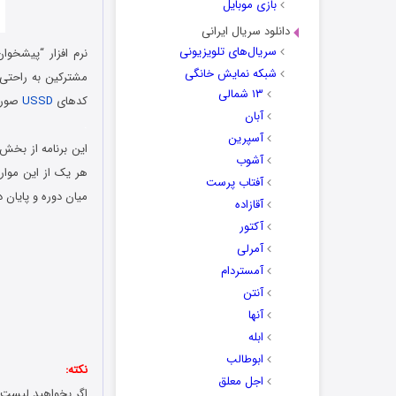
بازی موبایل
دانلود سریال ایرانی
سریال‌های تلویزیونی
نرم افزار “پیشخوا
شبکه نمایش خانگی
مشترکین به راحتی م
۱۳ شمالی
کدهای
USSD
صورت 
آبان
.
آسپرین
این برنامه از بخش
آشوب
هر یک از این موار
آفتاب پرست
میان دوره و پایان د
آقازاده
آکتور
آمرلی
آمستردام
آنتن
آنها
ابله
ابوطالب
نکته:
اجل معلق
اگر بخواهید لیست آ