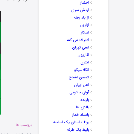
احضار
ارتش سری
از یاد رفته
ازازیل
اسکار
اعتراف می کنم
افعی تهران
اکازیون
اکنون
الکلاسیکو
انجمن اشباح
اهل ایران
آوای جادویی
بازنده
بالش ها
بامداد خمار
برتا: داستان یک اسلحه
برچسب ها
بلیط یک‌‌ طرفه