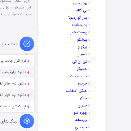
آوای انتظار
,
پیشخوان
بوی خون
افزار پیشخوان اول
,
دا
بی گناه
سیکارت همراه اول
,
قب
پدر گواردیولا
پدرخوانده
پوست شیر
پیشگو
مطالب پی
پیکولو
تاسیان
نرم افزار جالب برای ردیابی
تی ان تی
جادوگر
دانلود اپلیکیشن “دکه خبری
جان سخت
جزیره
دانلود نرم افزار 
جنگل آسفالت
دانلود نرم افزار ا
جوکر
جیران
اپلیکیشن ساخت آلبوم دیجیتال 1750L
چهره شو
چیدمانه
لینک‌های 
حرفه ای