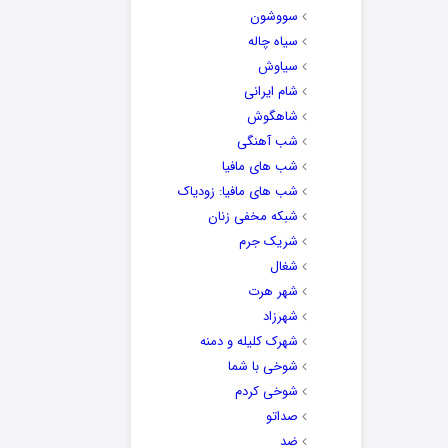
سووشون
سیاه چاله
سیاوش
شام ایرانی
شاهگوش
شب آهنگی
شب های مافیا
شب های مافیا: زودیاک
شبکه مخفی زنان
شریک جرم
شغال
شهر هرت
شهرزاد
شهرک کلیله و دمنه
شوخی با شما
شوخی کردم
صداتو
ضد