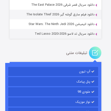
دانلود سریال قصر شرقی The East Palace 2026
خاندان اژدها فصل ۳
دانلود فیلم سارق گوشه گیر The Isolate Thief 2026
۶ (زیرنویس)
قسمت
منتشر شد
دانلود انیمیشن Star Wars: The Ninth Jedi 2026
دانلود سریال تد لاسو Ted Lasso 2020-2026
تبلیغات متنی
آپ تیون
جادوگری در مغولستان
۱۴ (زیرنویس)
قسمت
منتشر شد
پنل پیامک
ملودی 98
نواز موزیک