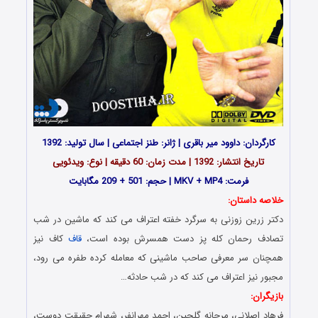
کارگردان: داوود میر باقری | ژانر: طنز اجتماعی | سال تولید: 1392
تاریخ انتشار: 1392 | مدت زمان: 60 دقیقه | نوع: ویدئویی
فرمت: MKV + MP4 | حجم: 501 + 209 مگابایت
خلاصه داستان:
دکتر زرین زوزنی به سرگرد خفته اعتراف می کند که ماشین در شب
تصادف رحمان کله پز دست همسرش بوده است،
قاف
کاف نیز
همچنان سر معرفی صاحب ماشینی که معامله کرده طفره می رود،
مجبور نیز اعتراف می کند که در شب حادثه…
بازیگران:
فرهاد اصلانی، مرجانه گلچین، احمد مهرانفر، شهرام حقیقت دوست،