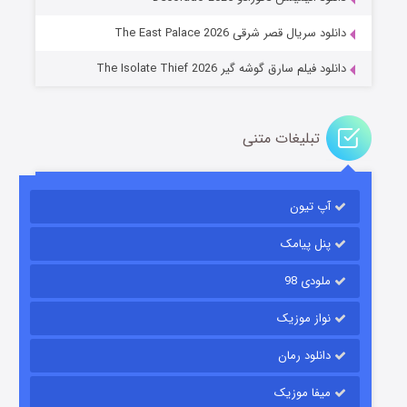
۲ (زیرنویس)
قسمت
منتشر شد
دانلود سریال قصر شرقی The East Palace 2026
دانلود فیلم سارق گوشه گیر The Isolate Thief 2026
تبلیغات متنی
آپ تیون
مردگان متحرک: شهر مرده ۳
۲ (زیرنویس)
قسمت
منتشر شد
پنل پیامک
ملودی 98
نواز موزیک
دانلود رمان
میفا موزیک