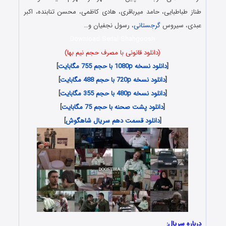
طناز طباطبایی، حامد میرباقری، هادی کاظمی، محسن تنابنده، اکبر
عبدی، سیروس
گرجستانی
، رسول نجفیان و…
Download Serial Shahgoosh
(دانلود قانونی با مصرف حجم نیم بها)
[
دانلود نسخه 1080p با حجم 755 مگابایت
]
[
دانلود نسخه 720p با حجم 488 مگابایت
]
[
دانلود نسخه 480p با حجم 355 مگابایت
]
[
دانلود پشت صحنه با حجم 75 مگابایت
]
[
دانلود قسمت دهم سریال شاهگوش
]
درباره سریال: