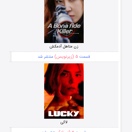
زن متاهل آدمکش
۵ (زیرنویس)
قسمت
منتشر شد
لاکی