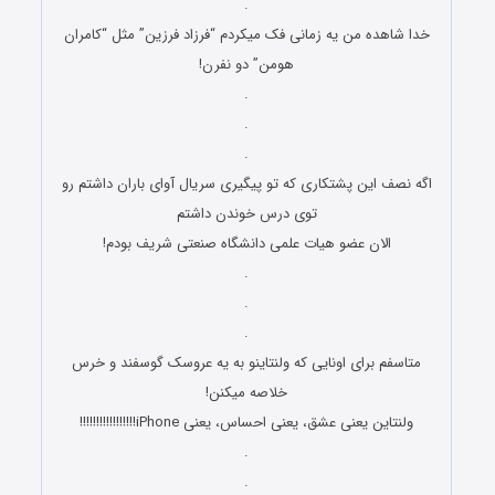
.
خدا شاهده من یه زمانی فک میکردم “فرزاد فرزین” مثل “کامران
هومن” دو نفرن!
.
.
.
اگه نصف این پشتکاری که تو پیگیری سریال آوای باران داشتم رو
توی درس خوندن داشتم
الان عضو هیات علمی دانشگاه صنعتی شریف بودم!
.
.
.
متاسفم برای اونایی که ولنتاینو به یه عروسک گوسفند و خرس
خلاصه میکنن!
ولنتاین یعنی عشق، یعنی احساس، یعنی iPhone!!!!!!!!!!!!!!!!!
.
.