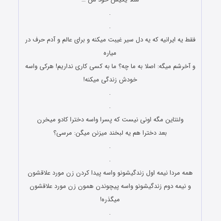
.
.
فقط یه ایرانیه ﻛﻪ یه دل سیر غیبت میکنه ﻭ برای عالم و آدم ﺣﺮﻑ در
میاره
و آﺧﺮﺷﻢ میگه: ﺍﺻﻼ ﺑﻪ ﻣﺎ ﭼﻪ؟ ما به کسی کاری نداریم! هرکی ﻭﺍﺳﻪ
ﺧﻮﺩﺵ زندگی میکنه!
.
.
ﻭﻟﻨﺘﺎین ﻣﮕﻪ اونی نیست ﻛﻪ پسرا ﻭﺍﺳﻪ دخترا ﻛﺎﺩﻭ میخرن
بعد دخترا هم یه ﻟﺒﺨﻨﺪ میزنن میگن: مرسی؟
.
.
همه مردا نیمه اول زندگیشونو واسه پیدا کردن زن مورد علاقشون
و نیمه دوم زندگیشونو واسه پیچوندن همون زن مورد علاقشون
میگذره!
.