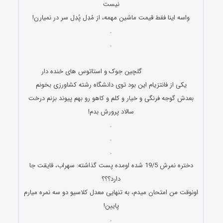
نیست
ﻭﺍﺳﻪ اینا ﻓﻘﻂ قیمت ماشین ﻣﻬﻤﻪ، ﺍﺯ ﻣُﺪِﻝ پُدِل ﺳﺮ در نمیارن!
.
.
گلچین جوک و استاتوس های خنده دار گلچین جوک و استاتوس
های خنده دار
گلچین جوک و استاتوس های خنده دار
یکی از فانتزیام این بود توی دانشگاه رشته کشاورزی بخونم
بعدش گوجه فرنگی و خیار و کلم و کاهو رو بهم پیوند بزنم درخت
سالاد پرورش بدم!
.
.
.
دختره نمرش 19/5 شده اومده پست گذاشته: سهراب، قایقت جا
دارد؟؟؟
اونوقت من امتحان میدم، به تنهایی معدل کلاسیو دو سه نمره میارم
پایین!
.