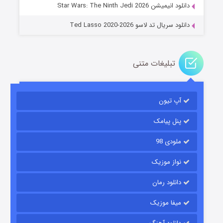
دانلود انیمیشن Star Wars: The Ninth Jedi 2026
دانلود سریال تد لاسو Ted Lasso 2020-2026
تبلیغات متنی
آپ تیون
باب اسفنجی فصل ۱۷
۶ (زیرنویس)
قسمت
منتشر شد
پنل پیامک
ملودی 98
نواز موزیک
دانلود رمان
میفا موزیک