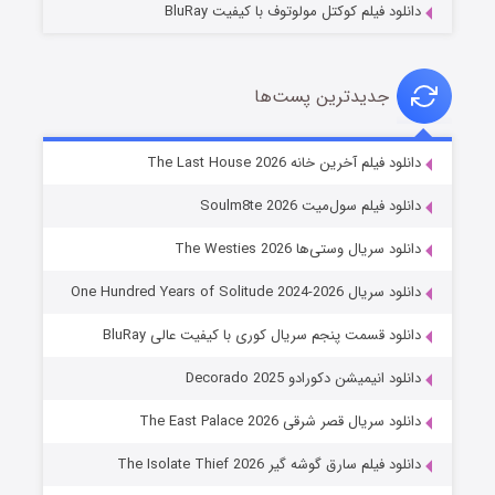
دانلود فیلم کوکتل مولوتوف با کیفیت BluRay
جدیدترین پست‌ها
خاندان اژدها فصل ۳
دانلود فیلم آخرین خانه The Last House 2026
۶ (زیرنویس)
قسمت
منتشر شد
دانلود فیلم سول‌میت Soulm8te 2026
دانلود سریال وستی‌ها The Westies 2026
دانلود سریال One Hundred Years of Solitude 2024-2026
دانلود قسمت پنجم سریال کوری با کیفیت عالی BluRay
دانلود انیمیشن دکورادو Decorado 2025
دانلود سریال قصر شرقی The East Palace 2026
جادوگری در مغولستان
دانلود فیلم سارق گوشه گیر The Isolate Thief 2026
۱۴ (زیرنویس)
قسمت
منتشر شد