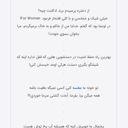
.
ﺍﺯ ﺩﺧﺘﺮﻩ ﭘﺮﺳﯿﺪﻡ ﺑﺮﻧﺪ ﺍﺩﮐﻠﻨﺖ ﭼﯿﻪ؟
ﺧﯿﻠﯽ ﺷﯿﮏ ﻭ ﻣﺠﻠﺴﯽ ﻭ ﺑﺎ ﮐﻠﯽ ﺍﻓﺘﺨﺎﺭ ﻓﺮﻣﻮﺩ: For Women!
ﺩﺭ ﺍﻭﻧﺠﺎ ﺑﻮﺩ ﮐﻪ ﮔﻔﺘﻢ: ﺧﺪﺍﯾﺎ ﻣﻦ ﺍﺯ ﺧﺎﮐﻢ ﻭ ﺑﻪ ﺧﺎﮎ ﺑﺮﻣﯿﮕﺮﺩﻡ، ﻣﺮﺍ
ﺑﺨﻮﺍﻥ ﺑﺴﻮﯼ ﺧﻮﺩﺕ!
.
.
بهترین راه حفظ امنیت در دستشویی هایی که قفل نداره اینه
که
شیلنگو بگیری دستت هرکی اومد خیسش کنی!
.
.
تو خونه ما
عطسه
کنی کسی نمیگه عافیت باشه
همه میگن بیا، بفرما، لُخت گشتی سرما خوردی!!!
.
.
.
یخچال ما خوبیش اینه که همیشه آب یخ توش هست