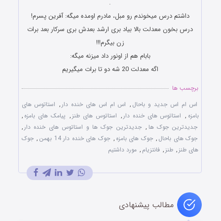
.
ﺩﺍﺷﺘﻢ ﺩﺭﺱ ﻣﯿﺨﻮﻧﺪﻡ ﺭﻭ ﻣﺒﻞ، ﻣﺎﺩﺭﻡ ﺍﻭﻣﺪﻩ ﻣﯿﮕﻪ: آﻓﺮﯾﻦ ﭘﺴﺮﻡ!
ﺩﺭﺱ ﺑﺨﻮﻥ ﻣﻌﺪﻟﺖ ﺑﺎﻻ ﺑﯿﺎﺩ ﺑﺮﯼ ﺍﺭﺷﺪ ﺑﻌﺪﺵ ﺑﺮﯼ ﺳﺮکار بعد ﺑﺮﺍﺕ
ﺯﻥ ﺑﯿﮕﺮﻡ!!!
ﺑﺎﺑﺎﻡ ﻫﻢ ﺍﺯ ﺍﻭﻧﻮﺭ ﺩﺍﺩ ﻣﯿﺰﻧﻪ ﻣﯿﮕﻪ:
ﺍﮔﻪ ﻣﻌﺪﻟﺖ 20 ﺷﻪ ﺩﻭ ﺗﺎ ﺑﺮﺍﺕ ﻣﯿﮕﯿﺮﯾﻢ
برچسب ها
اس ام اس جدید و باحال
,
اس ام اس های خنده دار
,
استاتوس های
بامزه
,
استاتوس های خنده دار
,
استاتوس های طنز
,
پیامک های بامزه
,
جدیدترین جوک ها
,
جدیدترین جوک ها و استاتوس های خنده دار
,
جوک های باحال
,
جوک های بامزه
,
جوک های خنده دار 14 بهمن
,
جوک
های طنز
,
طنز
,
فانتزیام
,
مورد داشتیم
مطالب پیشنهادی