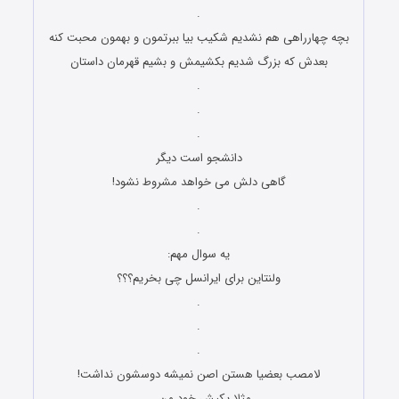
.
بچه چهارراهی هم نشدیم شکیب بیا ببرتمون و بهمون محبت کنه
بعدش که بزرگ شدیم بکشیمش و بشیم قهرمان داستان
.
.
.
دانشجو است دیگر
گاهی دلش می خواهد مشروط نشود!
.
.
ﯾﻪ ﺳﻮﺍﻝ ﻣﻬﻢ:
ﻭﻟﻨﺘﺎﯾﻦ ﺑﺮﺍﯼ ﺍﯾﺮﺍﻧﺴﻞ ﭼﯽ بخریم؟؟؟
.
.
.
ﻻﻣﺼﺐ ﺑﻌﻀﯿﺎ ﻫﺴﺘﻦ ﺍﺻﻦ ﻧﻤﯿﺸﻪ ﺩﻭﺳﺸﻮﻥ ﻧﺪﺍﺷﺖ!
ﻣﺜﻼ ﯾﮑﯿﺶ ﺧﻮﺩ ﻣﻦ …