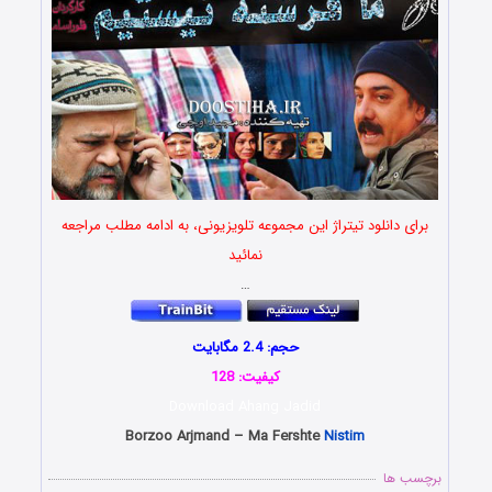
برای دانلود تیتراژ این مجموعه تلویزیونی، به ادامه مطلب مراجعه
نمائید
…
حجم: 2.4 مگابایت
کیفیت: 128
Download Ahang Jadid
Borzoo Arjmand – Ma Fershte
Nistim
برچسب ها