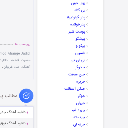
بوی خون
بی گناه
پدر گواردیولا
پدرخوانده
پوست شیر
پیشگو
برچسب ها
پیکولو
تاسیان
nlod Ahange Jadid
تی ان تی
حضرت فاطمه
,
دانلو
آهنگ
,
شام غریبان
,
ش
جادوگر
جان سخت
جزیره
جنگل آسفالت
مطالب پی
جوکر
جیران
چهره شو
دانلود آهنگ جدید
چیدمانه
دانلود آهنگ فوق 
حرفه ای