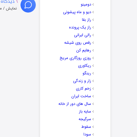
۲
دیدگاه 
دومینو
نمایش / م
دیو و ماه پیشونی
راز بقا
راز یک پرونده
رالی ایرانی
رقص روی شیشه
رهایم کن
روزی روزگاری مریخ
ریکاوری
رینگو
زار و زندگی
زخم کاری
ساخت ایران
سال های دور از خانه
سایه باز
سرگیجه
سقوط
سودا