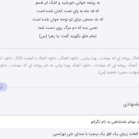
به روضه خوانی خورشید و اشک ابر قسم
که قد ماه به پای غمت کمان شده است
که باد محض عزای تو نوحه خوان شده است
نفس بده که دم مرگ روی دست شما
تمام خلق بگویند گفت: یا زهرا (س)
Da
,
پروانه ای که سوخت
,
پویا بیاتی
,
دانلود آهنگ
,
دانلود آهنگ با کیفیت 320
,
دانلود 
د آهنگ پروانه ای که سوخت
,
دانلود آهنگ پویا بیاتی به نام پروانه ای که سوخت
,
دانلو
هادت حضرت فاطمه (س)
شنهادی
 بهنام علمشاهی به نام نگرانم
العاده زیبای یک افق یک پنجره با صدای علی لهراسبی