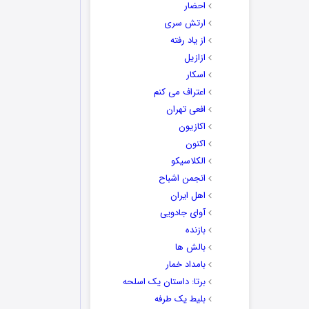
احضار
ارتش سری
از یاد رفته
ازازیل
اسکار
اعتراف می کنم
افعی تهران
اکازیون
اکنون
الکلاسیکو
انجمن اشباح
اهل ایران
آوای جادویی
بازنده
بالش ها
بامداد خمار
برتا: داستان یک اسلحه
بلیط یک‌‌ طرفه