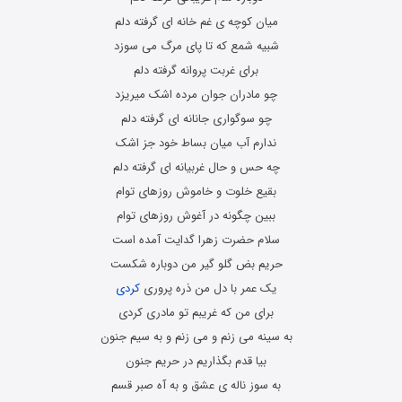
میان کوچه ی غم خانه ای گرفته دلم
شبیه شمع که تا پای مرگ می سوزد
برای غربت پروانه گرفته دلم
چو مادران جوان مرده اشک میریزد
چو سوگواری جانانه ای گرفته دلم
ندارم آب میان بساط خود جز اشک
چه حس و حال غربیانه ای گرفته دلم
بقیع خلوت و خاموش روزهای توام
ببین چگونه در آغوش روزهای توام
سلام حضرت زهرا گدایت آمده است
حریم بض گلو گیر من دوباره شکست
یک عمر با دل من ذره پروری
کردی
برای من که غریبم تو مادری کردی
به سینه می زنم و می زنم و به سیم جنون
بیا قدم بگذاریم در حریم جنون
به سوز ناله ی عشق و به آه صبر قسم