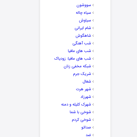
سووشون
سیاه چاله
سیاوش
شام ایرانی
شاهگوش
شب آهنگی
شب های مافیا
شب های مافیا: زودیاک
شبکه مخفی زنان
شریک جرم
شغال
شهر هرت
شهرزاد
شهرک کلیله و دمنه
شوخی با شما
شوخی کردم
صداتو
ضد