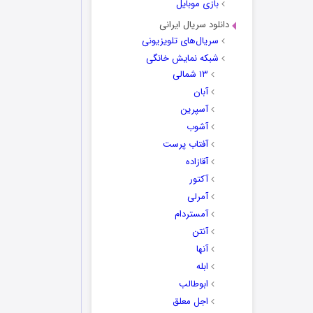
بازی موبایل
دانلود سریال ایرانی
سریال‌های تلویزیونی
شبکه نمایش خانگی
۱۳ شمالی
آبان
آسپرین
آشوب
آفتاب پرست
آقازاده
آکتور
آمرلی
آمستردام
آنتن
آنها
ابله
ابوطالب
اجل معلق