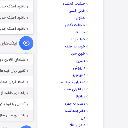
حیثیت گمشده
دانلود آهنگ جدی
خائن کشی
دانلود آهنگ جدید
خاتون
خجالت نکش
دانلود آهنگ جدید
خسوف
خواب زده
لینک‌های 
خوب بد جلف
خون سرد
سینمای آنلاین دو
دادزن
داریوش
تغییر زبان فیلم‌ها
داوینچیز
اضافه کردن صدای 
دختران کوچه غم
در انتهای شب
راهنمای دانلود ا
دراکولا
دست به مهره
آشنایی با انواع ک
دفتر یادداشت
راهنمای فعال سازی کیفیت R
دل
دندون طلا