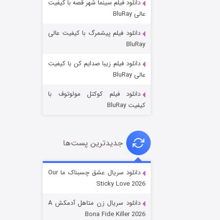
دانلود فیلم سینما شهر قصه با کیفیت
عالی BluRay
دانلود فیلم پیشمرگ با کیفیت عالی
BluRay
دانلود فیلم زیبا صدایم کن با کیفیت
عملیات آپارتمان
عالی BluRay
۲ (زیرنویس)
قسمت
منتشر شد
دانلود فیلم کوکتل مولوتوف با
کیفیت BluRay
جدیدترین پست‌ها
دانلود سریال عشق چسبناک ما Our
Sticky Love 2026
مردگان متحرک: شهر مرده ۳
دانلود سریال زن متاهل آدمکش A
۲ (زیرنویس)
قسمت
منتشر شد
Bona Fide Killer 2026