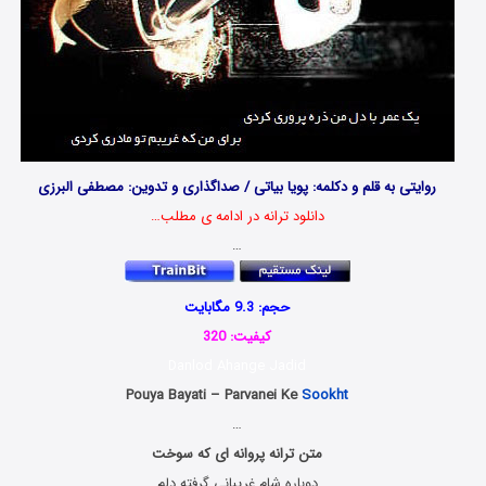
روایتی به قلم و دکلمه: پویا بیاتی / صداگذاری و تدوین: مصطفی البرزی
دانلود ترانه در ادامه ی مطلب…
…
حجم: 9.3 مگابایت
کیفیت: 320
Danlod Ahange Jadid
Pouya Bayati – Parvanei Ke
Sookht
…
متن ترانه پروانه ای که سوخت
دوباره شام غریبانی گرفته دلم