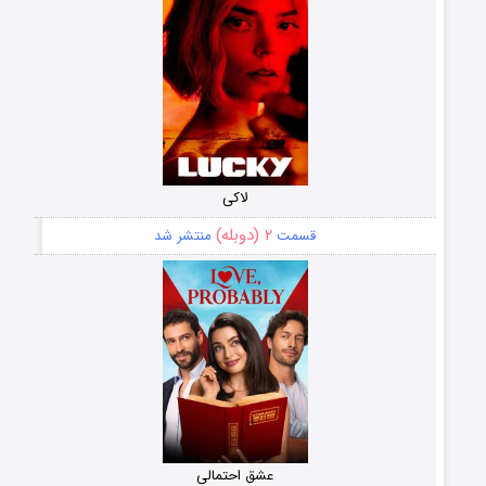
لاکی
۲ (دوبله)
قسمت
منتشر شد
عشق احتمالی