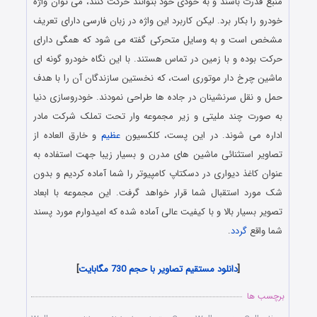
منبع قدرت باشند و به خودی خود بتوانند حرکت کنند، می‌ توان واژه
خودرو را بکار برد. لیکن کاربرد این واژه در زبان فارسی دارای تعریف
مشخص است و به وسایل متحرکی گفته می‌ شود که همگی دارای
حرکت بوده و با زمین در تماس هستند. با این نگاه خودرو گونه‌ ای
ماشین چرخ‌ دار موتوری است، که نخستین سازندگان آن را با هدف
حمل‌ و نقل سرنشینان در جاده‌ ها طراحی نمودند. خودروسازی دنیا
به صورت چند ملیتی و زیر مجموعه وار تحت تملک شرکت مادر
اداره می‌ شوند. در این پست، کلکسیون
عظیم
و خارق العاده از
تصاویر استثنائی ماشین های مدرن و بسیار زیبا جهت استفاده به
عنوان کاغذ دیواری در دسکتاپ کامپیوتر را شما آماده کردیم و بدون
شک مورد استقبال شما قرار خواهد گرفت. این مجموعه با ابعاد
تصویر بسیار بالا و با کیفیت عالی آماده شده که امیدوارم مورد پسند
شما واقع
گردد
.
Cars Wallpapers Collection
[
دانلود مستقیم تصاویر با حجم 730 مگابایت
]
برچسب ها