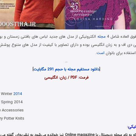
ق العاده شامل 4
مجله
ی دی اف و به زبان انگلیسی بوده و دارای تصاویر با کیفیت از مدل های متنوع پوشش 
استفاده برای بانوان
است
.
…
[
دانلود مستقیم مجله با حجم 291 مگابایت
]
فرمت: PDF / زبان: انگلیسی
– Winter
2014
– Spring 2014
e Accessories
y Potter Knits
نیکی:
نشریه الکترونیکی که به نام مجله دیجیتال یا Online magazine نیز خوانده می‌شود 