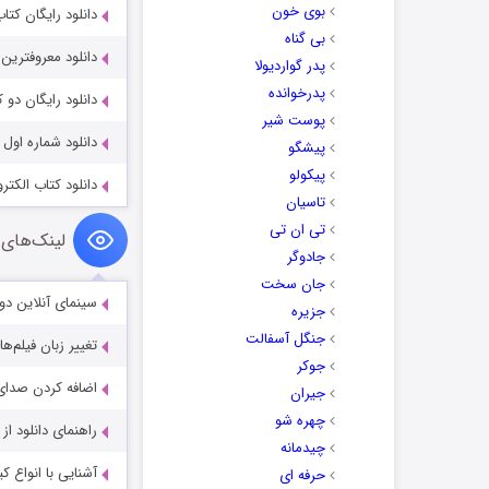
بوی خون
دانلود رایگان کت
بی گناه
دانلود معروفترین
پدر گواردیولا
پدرخوانده
دانلود رایگان دو
پوست شیر
دانلود شماره اول
پیشگو
پیکولو
دانلود کتاب الکت
تاسیان
تی ان تی
لینک‌های 
جادوگر
جان سخت
سینمای آنلاین دو
جزیره
جنگل آسفالت
تغییر زبان فیلم‌ها
جوکر
اضافه کردن صدای 
جیران
چهره شو
راهنمای دانلود ا
چیدمانه
آشنایی با انواع ک
حرفه ای