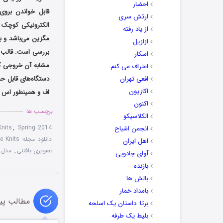
احضار
قابل خواندن بروی
ارتش سری
الکترونیکی کوچک 
از یاد رفته
مگزین می‌باشد و ب
ازازیل
بررسی است. قالب مط
اسکار
مشابه آن خروجی گر
اعتراف می کنم
افعی تهران
دستگاه‌های قابل حم
اکازیون
اف و همینطور اس دب
اکنون
برچسب ها
الکلاسیکو
Knits
,
Spring 2014
انجمن اشباح
دانلود مجله Interweave Knits
اهل ایران
تصویری بافتنی
,
مدل 
آوای جادویی
بازنده
بالش ها
بامداد خمار
مطالب پی
برتا: داستان یک اسلحه
بلیط یک‌‌ طرفه