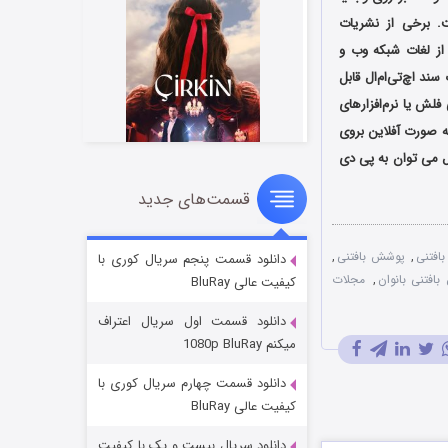
ت. برخی از نشریات
از لغات شبکه وب و
د اچ‌تی‌ام‌ال قابل
لش یا نرم‌افزارهای
ه صورت آفلاین بروی
ال می توان به پی دی
قسمت‌های جدید
سریال زشت
۵ (زیرنویس)
قسمت
منتشر شد
افتنی
,
پوشش بافتنی
,
دانلود قسمت پنجم سریال کوری با
بافتنی بانوان
,
مجلات
کیفیت عالی BluRay
دانلود قسمت اول سریال اعتراف
میکنم 1080p BluRay
دانلود قسمت چهارم سریال کوری با
کیفیت عالی BluRay
دانلود سریال بیست و یک با کیفیت