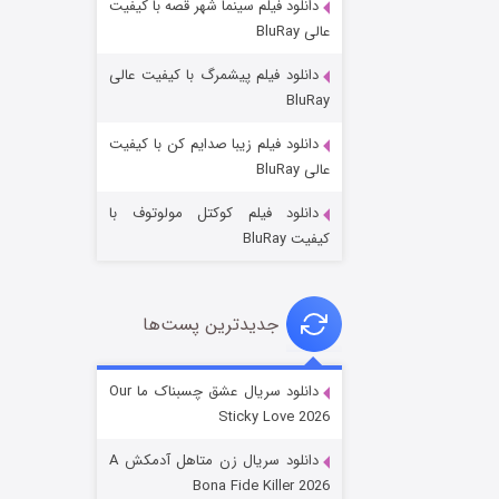
دانلود فیلم سینما شهر قصه با کیفیت
عالی BluRay
دانلود فیلم پیشمرگ با کیفیت عالی
BluRay
دانلود فیلم زیبا صدایم کن با کیفیت
عملیات آپارتمان
عالی BluRay
۲ (زیرنویس)
قسمت
منتشر شد
دانلود فیلم کوکتل مولوتوف با
کیفیت BluRay
جدیدترین پست‌ها
دانلود سریال عشق چسبناک ما Our
Sticky Love 2026
مردگان متحرک: شهر مرده ۳
دانلود سریال زن متاهل آدمکش A
۲ (زیرنویس)
قسمت
منتشر شد
Bona Fide Killer 2026