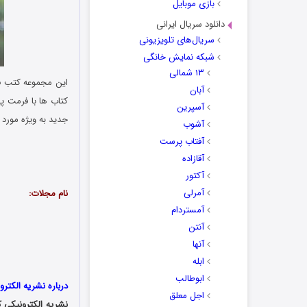
بازی موبایل
دانلود سریال ایرانی
سریال‌های تلویزیونی
شبکه نمایش خانگی
۱۳ شمالی
این مجموعه کتب فو
آبان
کتاب ها با فرمت پ
آسپرین
جدید به ویژه مورد 
آشوب
آفتاب پرست
آقازاده
آکتور
آمرلی
نام مجلات:
آمستردام
آنتن
آنها
ابله
ابوطالب
درباره نشریه الکترو
اجل معلق