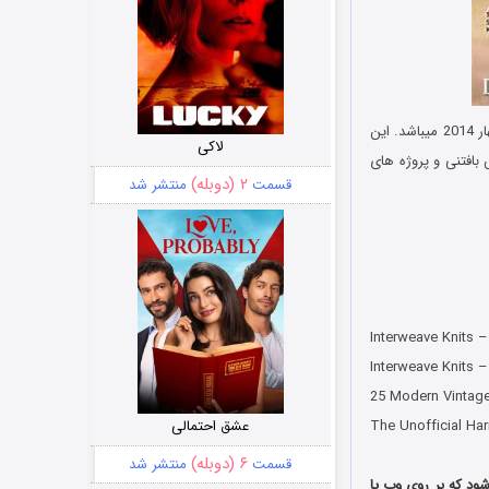
الکترونیکی از مدل های جدید لباس های بافتنی زمستان و بهار 2014 میباشد. این
لاکی
بافتنی و پروژه های
۲ (دوبله)
قسمت
منتشر شد
Interweave Knits 
Interweave Knits 
25 Modern Vintag
The Unofficial Harr
عشق احتمالی
۶ (دوبله)
قسمت
منتشر شد
به نشریه‌ای گفته می‌شود که بر روی وب یا