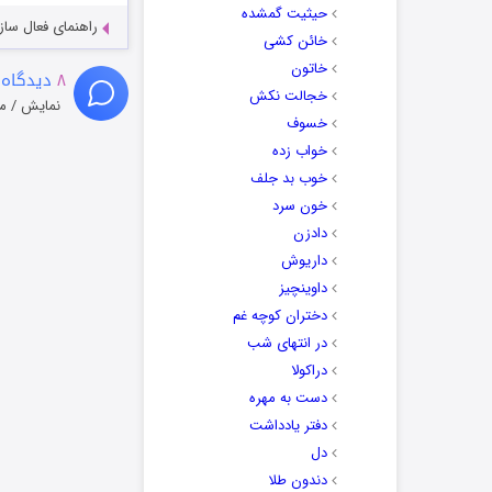
حیثیت گمشده
راهنمای فعال سازی کیفیت R
خائن کشی
خاتون
۸
دیدگاه 
خجالت نکش
نمایش / م
خسوف
خواب زده
خوب بد جلف
خون سرد
دادزن
داریوش
داوینچیز
دختران کوچه غم
در انتهای شب
دراکولا
دست به مهره
دفتر یادداشت
دل
دندون طلا