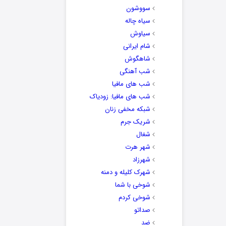
سووشون
سیاه چاله
سیاوش
شام ایرانی
شاهگوش
شب آهنگی
شب های مافیا
شب های مافیا: زودیاک
شبکه مخفی زنان
شریک جرم
شغال
شهر هرت
شهرزاد
شهرک کلیله و دمنه
شوخی با شما
شوخی کردم
صداتو
ضد