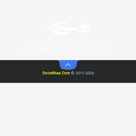
زیرزمین
۲ (دوبله)
قسمت
منتشر شد
دانلود رایگان جدیدترین فیلم‌ها، سریال‌ها و انیمیشن های جهان
Doostihaa.Com
2011-2026 ©
این دریا طغیان خواهد کرد
۱ (زیرنویس)
قسمت
منتشر شد