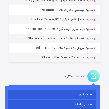
دانلود قسمت پنجم سریال کوری با کیفیت عالی BluRay
دانلود انیمیشن دکورادو Decorado 2025
دانلود سریال قصر شرقی The East Palace 2026
دانلود فیلم سارق گوشه گیر The Isolate Thief 2026
جادوگری در مغولستان
دانلود انیمیشن Star Wars: The Ninth Jedi 2026
۱۴ (زیرنویس)
قسمت
منتشر شد
دانلود سریال تد لاسو Ted Lasso 2020-2026
دانلود مستند Chasing the Rains 2022
تبلیغات متنی
آپ تیون
باب اسفنجی فصل ۱۷
۶ (زیرنویس)
قسمت
منتشر شد
پنل پیامک