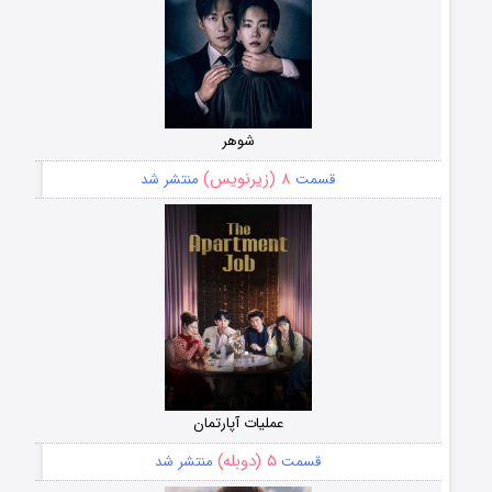
شوهر
۸ (زیرنویس)
قسمت
منتشر شد
عملیات آپارتمان
۵ (دوبله)
قسمت
منتشر شد