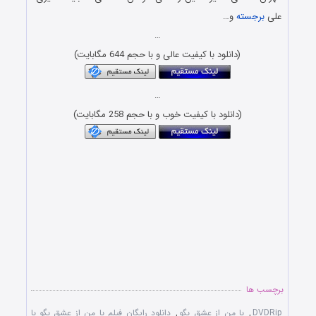
علی
برجسته
و…
…
(دانلود با کیفیت عالی و با حجم 644 مگابایت)
…
(دانلود با کیفیت خوب و با حجم 258 مگابایت)
برچسب ها
DVDRip
,
با من از عشق بگو
,
دانلود رایگان فیلم با من از عشق بگو با