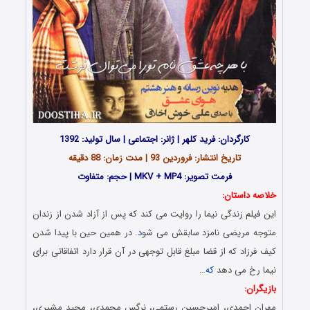
کارگردان: فرید کلهر | ژانر: اجتماعی | سال تولید: 1392
تاریخ انتشار: فروردین 93 | مدت زمان: 88 دقیقه
فرمت تصویر: MKV + MP4 | حجم: متفاوت
خلاصه داستان:
این فیلم زندگی نیما را روایت می کند که پس از آزاد شدن از زندان
متوجه مریضی نامزد سابقش می شو
د
. در همین حین با پیدا شدن
کیف فرزاد که از قضا مبلغ قابل توجهی در آن قرار دارد اتفاقاتی برای
نیما رخ می دهد
که
…
بازیگران:
مهران احمدی، امیرحسین رستمی، نرگس محمدی، مجید مشیری،