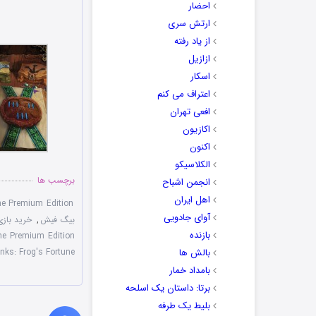
احضار
ارتش سری
از یاد رفته
ازازیل
اسکار
اعتراف می کنم
افعی تهران
اکازیون
اکنون
الکلاسیکو
برچسب ها
انجمن اشباح
اهل ایران
ne Premium Edition
آوای جادویی
بیگ فیش
,
خرید بازی
بازنده
ne Premium Edition
بالش ها
nks: Frog's Fortune
بامداد خمار
برتا: داستان یک اسلحه
بلیط یک‌‌ طرفه