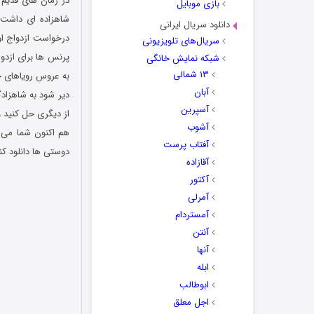
در زمان های قدیم ی
بازی موبایل
شاهزاده ای داشت ک
دانلود سریال ایرانی
درخواست ازدواج او 
سریال‌های تلویزیونی
پرنس ها برای ازدو
شبکه نمایش خانگی
۱۳ شمالی
به عروس رویاهای خو
آبان
دیر شود به شاهزادگ
آسپرین
از دیگری حل کنید و
آشوب
هم اکنون شما می ت
آفتاب پرست
دوستی ها دانلود کن
آقازاده
دانلود رایگان بازی
آکتور
آمرلی
آمستردام
آنتن
آنها
ابله
ابوطالب
اجل معلق