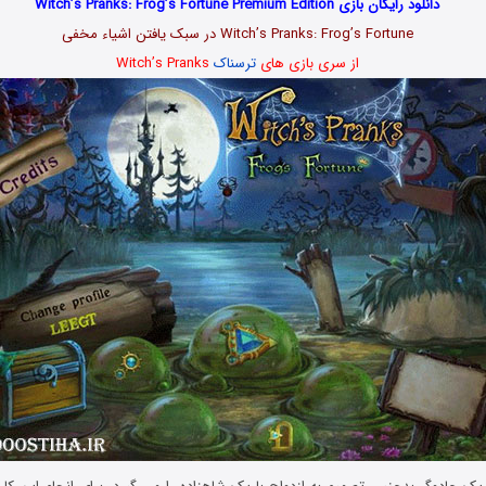
دانلود رایگان بازی Witch’s Pranks: Frog’s Fortune Premium Edition
Witch’s Pranks: Frog’s Fortune در سبک یافتن اشیاء مخفی
از سری بازی های
ترسناک
Witch’s Pranks