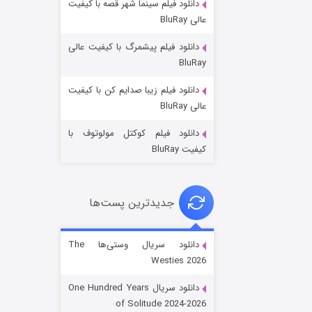
دانلود فیلم سینما شهر قصه با کیفیت
عالی BluRay
دانلود فیلم پیشمرگ با کیفیت عالی
BluRay
دانلود فیلم زیبا صدایم کن با کیفیت
جادوگری در مغولستان
عالی BluRay
۱۴ (زیرنویس)
قسمت
منتشر شد
دانلود فیلم کوکتل مولوتوف با
کیفیت BluRay
جدیدترین پست‌ها
دانلود سریال وستی‌ها The
Westies 2026
باب اسفنجی فصل ۱۷
دانلود سریال One Hundred Years
۶ (زیرنویس)
قسمت
منتشر شد
of Solitude 2024-2026