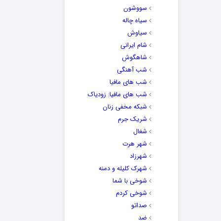
سووشون
سیاه چاله
سیاوش
شام ایرانی
شاهگوش
شب آهنگی
شب های مافیا
شب های مافیا: زودیاک
شبکه مخفی زنان
شریک جرم
شغال
شهر هرت
شهرزاد
شهرک کلیله و دمنه
شوخی با شما
شوخی کردم
صداتو
ضد