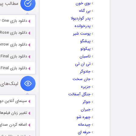
مطالب پی
بوی خون
بی گناه
پدر گواردیولا
دانلود بازی The Andersen Accounts: Chapter One
پدرخوانده
دانلود بازی Dark Parables: Curse of Briar Rose
پوست شیر
پیشگو
دانلود بازی Whispered Secrets 6: Song of Sorrow
پیکولو
تاسیان
دانلود بازی Detectives United 7: Mission Possible Final
تی ان تی
دانلود بازی Myth or Reality 3: Snowbound Secrets Final
جادوگر
جان سخت
لینک‌های 
جزیره
جنگل آسفالت
سینمای آنلاین دو
جوکر
جیران
تغییر زبان فیلم‌ها
چهره شو
چیدمانه
اضافه کردن صدای 
حرفه ای