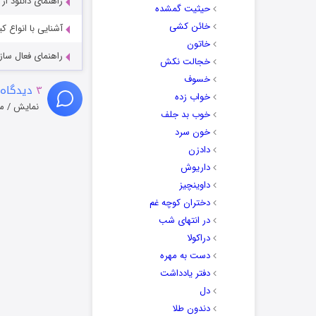
راهنمای دانلود ا
حیثیت گمشده
خائن کشی
آشنایی با انواع ک
خاتون
راهنمای فعال سازی کیفیت R
خجالت نکش
خسوف
۳
دیدگاه 
خواب زده
نمایش / م
خوب بد جلف
خون سرد
دادزن
داریوش
داوینچیز
دختران کوچه غم
در انتهای شب
دراکولا
دست به مهره
دفتر یادداشت
دل
دندون طلا