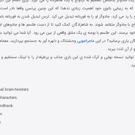
ک جادوگر بدجنس تصمیم به ازدواج با یک شاهزاده را می گیرد. برای انجام این کار او
ه به زیبایی بانوی خود اهمیت زیادی ندهد! که این چنین پرنسی واقعا نادر است.
را رد می کرد، جادوگر او را به قورباغه تبدیل می کرد. ترس تبدیل شدن به قورباغه ب
اج با جادوگر متقاعد شوند. به شاهزادگان کمک کنید تا از دست طلسم ها و جادوهای ا
د برسند. این طلسم با بوسه ی یک عشق واقعی از بین می رود. آیا شما می توانید به م
ان یاری برسانید؟ در این
ماجراجویی
وحشتناک و دلهره آور به جستجو بپردازید، معما
 از آن لذت ببرید.
وانید نسخه نهایی و کرک شده ی این بازی جذاب و پرطرفدار را با لینک مستقیم و ب
ید.
 کامپیوتر در سبک پیدا کردن اشیاء مخفی با لینک مستقیم
al brain-twisters.
haracters.
ndtrack.
r.
s.