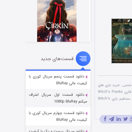
قسمت‌های جدید
سریال زشت
۲ (زیرنویس)
قسمت
منتشر شد
دانلود قسمت پنجم سریال کوری با
کیفیت عالی BluRay
دجنس
,
خرید بازی های
دانلود بازی فکری Witch's Pranks
دانلود قسمت اول سریال اعتراف
دانلود مستقیم بازی Witch's
میکنم 1080p BluRay
دانلود قسمت چهارم سریال کوری با
کیفیت عالی BluRay
دانلود سریال بیست و یک با کیفیت