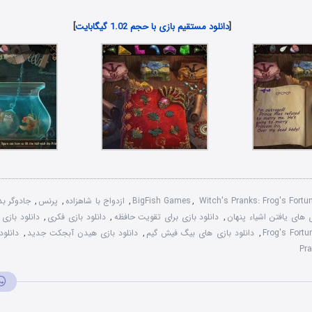
دانلود رایگان بازی های هیدن آبجکت جدید همراه با لینک مستقیم
[
دانلود مستقیم بازی با حجم 1.02 گیگابایت
]
Witch's Pranks: Frog's Fortu
,
BigFish Games
,
ازدواج با شاهزاده
,
پرنس
,
جادوگر ب
 های یافتن اشیاء پنهان
,
دانلود بازی برای تقويت حافظه
,
دانلود بازی فکری
,
Frog's Fortu
,
دانلود بازی های بيگ فيش گيم
,
دانلود بازی هيدن آبجکت جديد
,
Pra