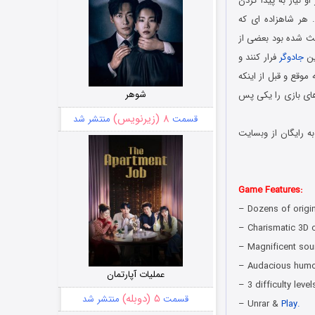
 نیاز به پیدا کردن
 هر شاهزاده ای که
اعث شده بود بعضی از
ین
جادوگر
فرار کنند و
وقع و قبل از اینکه
شوهر
های بازی را یکی پس
۸ (زیرنویس)
قسمت
منتشر شد
ه رایگان از وبسایت
Game Features:
– Dozens of origin
– Charismatic 3D c
– Magnificent sou
– Audacious humo
عملیات آپارتمان
– 3 difficulty level
۵ (دوبله)
قسمت
منتشر شد
– Unrar &
Play.