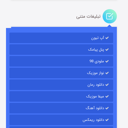
تبلیغات متنی
مردگان متحرک: شهر مرده ۳
۲ (زیرنویس)
قسمت
منتشر شد
آپ تیون
پنل پیامک
ملودی 98
نواز موزیک
دانلود رمان
میفا موزیک
شکست استوارت در نجات جهان
دانلود آهنگ
۷ (زیرنویس)
قسمت
منتشر شد
دانلود ریمکس