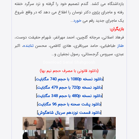
بازداشتگاه می کشد. گندم تصمیم خود را گرفته و نزد سرگرد خفته
رفته و ماجرای پژوی دکتر نوسان را اطلاع می دهد که در واقع شروع
یک ماجرای جدید رقم می
خورد
…
بازیگران:
فرهاد اصلانی، مرجانه گلچین، احمد مهرانفر، شهرام حقیقت دوست،
طناز
طباطبایی، حامد میرباقری، هادی کاظمی، محسن
تنابنده
، اکبر
عبدی، سیروس گرجستانی، رسول نجفیان و…
Download Serial Shahgoosh
(دانلود قانونی با مصرف حجم نیم بها)
[
دانلود نسخه 1080p با حجم 740 مگابایت
]
[
دانلود نسخه 720p با حجم 479 مگابایت
]
[
دانلود نسخه 480p با حجم 348 مگابایت
]
[
دانلود پشت صحنه با حجم 96 مگابایت
]
[
دانلود قسمت نوزدهم سریال شاهگوش
]