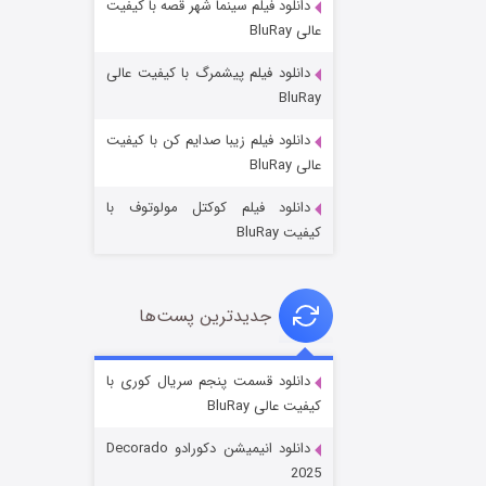
دانلود فیلم سینما شهر قصه با کیفیت
عالی BluRay
دانلود فیلم پیشمرگ با کیفیت عالی
BluRay
دانلود فیلم زیبا صدایم کن با کیفیت
جادوگری در مغولستان
عالی BluRay
۱۴ (زیرنویس)
قسمت
منتشر شد
دانلود فیلم کوکتل مولوتوف با
کیفیت BluRay
جدیدترین پست‌ها
دانلود قسمت پنجم سریال کوری با
کیفیت عالی BluRay
باب اسفنجی فصل ۱۷
دانلود انیمیشن دکورادو Decorado
۶ (زیرنویس)
قسمت
منتشر شد
2025