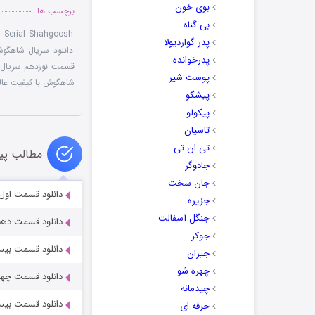
بوی خون
برچسب ها
بی گناه
 Serial Shahgoosh
پدر گواردیولا
دانلود سریال شاهگ
پدرخوانده
قسمت نوزدهم سریال
پوست شیر
شاهگوش با کیفیت عال
پیشگو
پیکولو
تاسیان
تی ان تی
مطالب پی
جادوگر
جان سخت
دانلود قسمت اول
جزیره
جنگل آسفالت
دانلود قسمت دهم
جوکر
دانلود قسمت بیس
جیران
چهره شو
دانلود قسمت چها
چیدمانه
دانلود قسمت بیس
حرفه ای