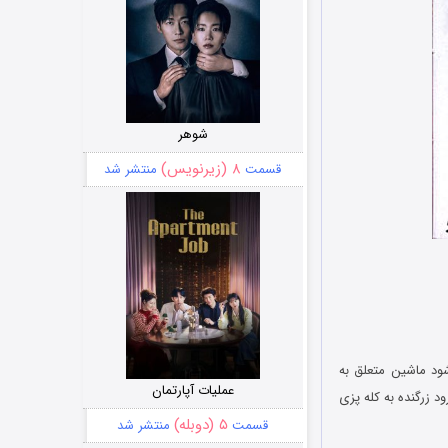
شوهر
۸ (زیرنویس)
قسمت
منتشر شد
شود ماشین متعلق به
عملیات آپارتمان
زرگنده به کله پزی
۵ (دوبله)
قسمت
منتشر شد