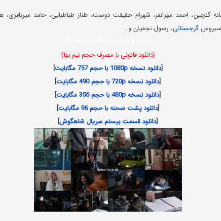
جانه گلچین، احمد مهرانفر، شهرام حقیقت دوست، طناز طباطبایی، حامد میرباقری،
، سیروس
گرجستانی
، رسول نجفیان و…
Download Serial Shahgoosh
(دانلود قانونی با مصرف حجم نیم بها)
[
دانلود نسخه 1080p با حجم 757 مگابایت
]
[
دانلود نسخه 720p با حجم 490 مگابایت
]
[
دانلود نسخه 480p با حجم 356 مگابایت
]
[
دانلود پشت صحنه با حجم 96 مگابایت
]
[
دانلود قسمت بیستم سریال شاهگوش
]