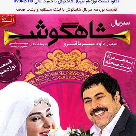
دانلود قسمت نوزدهم سریال شاهگوش با کیفیت عالی DVDRip HD
قسمت نوزدهم سریال شاهگوش با لینک مستقیم و پشت صحنه