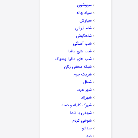
سووشون
سیاه چاله
سیاوش
شام ایرانی
شاهگوش
شب آهنگی
شب های مافیا
شب های مافیا: زودیاک
شبکه مخفی زنان
شریک جرم
شغال
شهر هرت
شهرزاد
شهرک کلیله و دمنه
شوخی با شما
شوخی کردم
صداتو
ضد