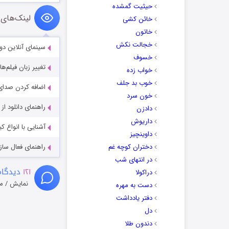
حیثیت گمشده
لینک‌های 
خائن کشی
خاتون
خجالت نکش
سینمای آنلاین دو
خسوف
تغییر زبان فیلم‌ها
خواب زده
خوب بد جلف
اضافه کردن صدای 
خون سرد
راهنمای دانلود ا
دادزن
داریوش
آشنایی با انواع ک
داوینچیز
دختران کوچه غم
راهنمای فعال سازی کیفیت R
در انتهای شب
۱۲۱
دیدگاه
دراکولا
نمایش / م
دست به مهره
دفتر یادداشت
دل
دندون طلا