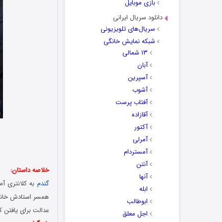
بازی موبایل
دانلود سریال ایرانی
سریال‌های تلویزیونی
شبکه نمایش خانگی
۱۳ شمالی
آبان
آسپرین
آشوب
آفتاب پرست
آقازاده
آکتور
آمرلی
آمستردام
آنتن
خلاصه داستان:
آنها
گندم
به کلانتری آم
ابله
همسر استادش خانم 
ابوطالب
عدالت برای یافتن 
اجل معلق