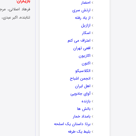
بازیگران:
احضار
فرهاد اصلانی، مر
ارتش سری
تنابنده، اکبر عبدی
از یاد رفته
ازازیل
اسکار
اعتراف می کنم
افعی تهران
اکازیون
اکنون
الکلاسیکو
انجمن اشباح
اهل ایران
آوای جادویی
بازنده
بالش ها
بامداد خمار
برتا: داستان یک اسلحه
بلیط یک‌‌ طرفه