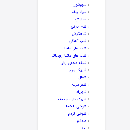
سووشون
سیاه چاله
سیاوش
شام ایرانی
شاهگوش
شب آهنگی
شب های مافیا
شب های مافیا: زودیاک
شبکه مخفی زنان
شریک جرم
شغال
شهر هرت
شهرزاد
شهرک کلیله و دمنه
شوخی با شما
شوخی کردم
صداتو
ضد