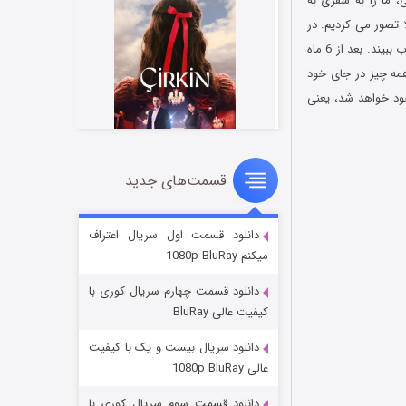
 ما را به سفری به
 تصور می کردیم. در
طی سفر پر حادثه خود در رحم جنین لبخند می زند، صدای مادر خود را میشناسد و حتی ممکن است خواب ببیند. بعد از 6 ماه
ت. همه چیز در جای خود
د خواهد شد، یعنی
قسمت‌های جدید
سریال زشت
۲ (زیرنویس)
قسمت
منتشر شد
دانلود قسمت اول سریال اعتراف
میکنم 1080p BluRay
دانلود قسمت چهارم سریال کوری با
کیفیت عالی BluRay
دانلود سریال بیست و یک با کیفیت
عالی 1080p BluRay
دانلود قسمت سوم سریال کوری با