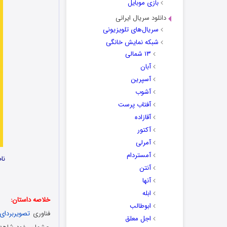
بازی موبایل
دانلود سریال ایرانی
سریال‌های تلویزیونی
شبکه نمایش خانگی
۱۳ شمالی
آبان
آسپرین
آشوب
آفتاب پرست
آقازاده
آکتور
آمرلی
آمستردام
نام فیل
آنتن
آنها
ابله
خلاصه داستان:
ابوطالب
فناوری
تصویربردای
اجل معلق