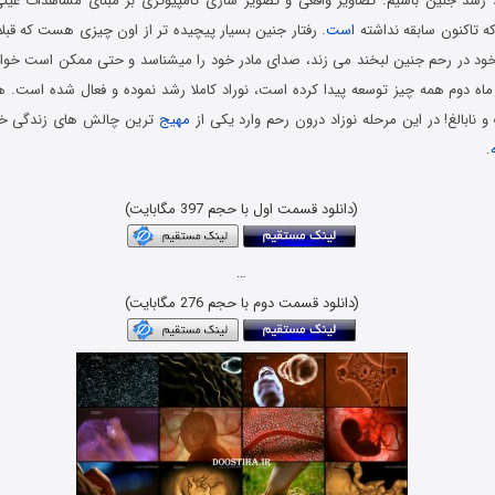
شد جنین باشیم. تصاویر واقعی و تصویر سازی کامپیوتری بر مبنای مشاهدات عینی،
ه تاکنون سابقه نداشته
است
. رفتار جنین بسیار پیچیده تر از اون چیزی هست که قبلا
ارداری در پایان 3 ماه دوم همه چیز توسعه پیدا کرده است، نوراد کاملا رشد نموده و فعال شده اس
 و نابالغ! در این مرحله نوزاد درون رحم وارد یکی از
مهیج
ترین چالش های زندگی خو
.
دانلود رایگان مستند حیات وحش با لینک مستقیم و کیفیت بلوری 1080p & 720p
(دانلود قسمت اول با حجم 397 مگابایت)
…
(دانلود قسمت دوم با حجم 276 مگابایت)