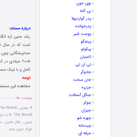
بوی خون
بی گناه
پدر گواردیولا
پدرخوانده
درباره مستند:
پوست شیر
پیشگو
پیکولو
تاسیان
۲۰۰۵ میلادی د
تی ان تی
کامل و با لینک مست
جادوگر
توجه:
جان سخت
مشاهده این مستند به افراد زیر 4
جزیره
جنگل آسفالت
برچسب ها
جوکر
4 بعدی
,
 The Womb
جیران
In The Womb با دوبله فارسی
چهره شو
جنین
,
رفتار جنین
,
م
چیدمانه
نوزاد درون رحم
حرفه ای