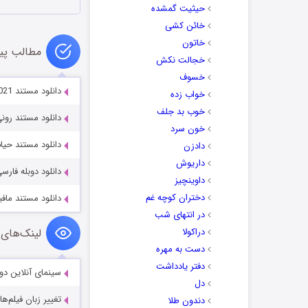
حیثیت گمشده
خائن کشی
خاتون
مطالب پی
خجالت نکش
خسوف
دانلود مستند Puff: Wonders of the Reef 2021
خواب زده
خوب بد جلف
دانلود مستند رونی کولمن: پادشاه
خون سرد
دانلود مستند حیات وحش غرب 
دادزن
داریوش
دانلود دوبله فارسی م
داوینچیز
دختران کوچه غم
دانلود مستند مافیا: تحت تعقی
در انتهای شب
دراکولا
لینک‌های 
دست به مهره
دفتر یادداشت
سینمای آنلاین دو
دل
تغییر زبان فیلم‌ها
دندون طلا