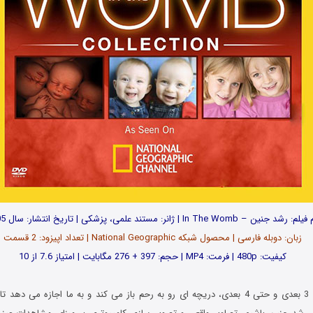
م: رشد جنین – In The Womb | ژانر: مستند علمی، پزشکی | تاریخ انتشار: سال 2005
زبان: دوبله فارسی | محصول شبکه National Geographic | تعداد اپیزود: 2 قسمت
کیفیت: 480p | فرمت: MP4 | حجم: 397 + 276 مگابایت | امتیاز 7.6 از 10
3 بعدی و حتی 4 بعدی، دریچه ای رو به رحم باز می کند و به ما اجازه می دهد