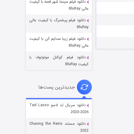
دانلود فیلم سینما شهر قصه با کیفیت
عالی BluRay
دانلود فیلم پیشمرگ با کیفیت عالی
BluRay
دانلود فیلم زیبا صدایم کن با کیفیت
جادوگری در مغولستان
عالی BluRay
۱۴ (زیرنویس)
قسمت
منتشر شد
دانلود فیلم کوکتل مولوتوف با
کیفیت BluRay
جدیدترین پست‌ها
دانلود سریال تد لاسو Ted Lasso
2020-2026
باب اسفنجی فصل ۱۷
دانلود مستند Chasing the Rains
۶ (زیرنویس)
قسمت
منتشر شد
2022