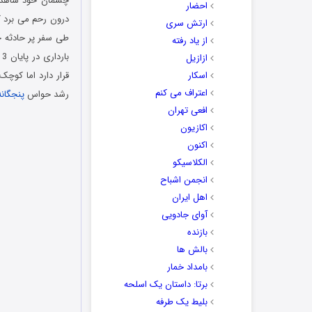
چشمان خود شاهد ر
احضار
درون رحم می برد ک
ارتش سری
از یاد رفته
ب
ازازیل
اسکار
قرار دارد اما کوچک
اعتراف می کنم
رشد حواس
پنجگانه
افعی تهران
اکازیون
اکنون
الکلاسیکو
انجمن اشباح
اهل ایران
آوای جادویی
بازنده
بالش ها
بامداد خمار
برتا: داستان یک اسلحه
بلیط یک‌‌ طرفه