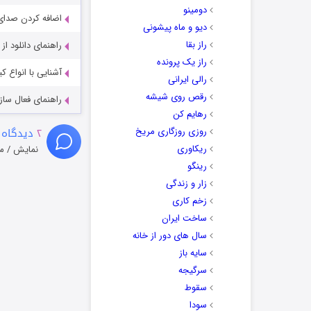
دومینو
اضافه کردن صدای 
دیو و ماه پیشونی
راز بقا
راهنمای دانلود ا
راز یک پرونده
آشنایی با انواع ک
رالی ایرانی
رقص روی شیشه
راهنمای فعال سازی کیفیت R
رهایم کن
۲
دیدگاه 
روزی روزگاری مریخ
ریکاوری
نمایش / م
رینگو
زار و زندگی
زخم کاری
ساخت ایران
سال های دور از خانه
سایه باز
سرگیجه
سقوط
سودا