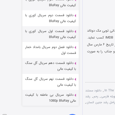
مردگان متحرک: شهر مرده ۳
کیفیت عالی BluRay
۲ (زیرنویس)
قسمت
منتشر شد
دانلود قسمت دوم سریال کوری با
کیفیت عالی BluRay
ه کارگردانی توبی مک دونالد
دانلود قسمت اول سریال کوری با
کیفیت عالی BluRay
است که در سال ۲۰۰۵ میلادی منتشر شد. این مستند موفق شده است امتیاز ۷.۶ را از سایت معتبر IMDB کسب نماید.
صداپیشگانی چون دیلی بارلو در این مستند دیدنی به عنوان راوی صحبت کرده اند. مستند رشد جنین در تاریخ ۶ مارس سال
دانلود فصل دوم سریال بامداد خمار
 و جذاب را به صورت
قسمت اول
دانلود قسمت دهم سریال گل سنگ
شکست استوارت در نجات جهان
با کیفیت عالی
۷ (زیرنویس)
قسمت
منتشر شد
دانلود قسمت نهم سریال گل سنگ
با کیفیت عالی
,
دانلود مستند
دانلود سریال بی عاطفه با کیفیت
بله فارسی
,
رحم
,
رشد
عالی 1080p BluRay
احل رشد جنین انسان
,