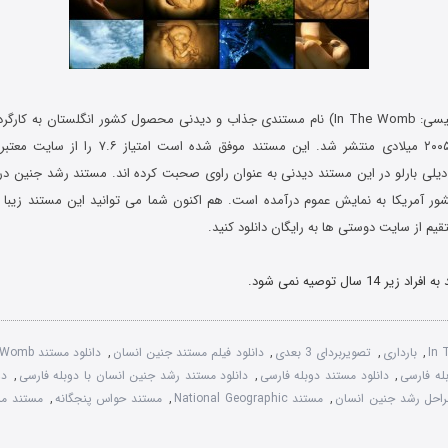
رشد جنین (به انگلیسی: In The Womb) نام مستندی جذاب و دیدنی محصول کشور انگلستان ب
ر کشور آمریکا به نمایش عموم درآمده است. هم اکنون شما می توانید این مستند زیبا
قیم از سایت دوستی ها به رایگان دانلود کنید.
1 سال توصیه نمی شود.
In
,
بارداری
,
تصویربردای 3 بعدی
,
دانلود فیلم مستند جنین انسان
,
دانلود مستند In The Womb
,
دانلود مستند دوبله فارسی
,
دانلود مستند رشد جنین انسان با دوبله فارسی
,
دو
راحل رشد جنین انسان
,
مستند National Geographic
,
مستند حواس پنجگانه
,
مستند مر