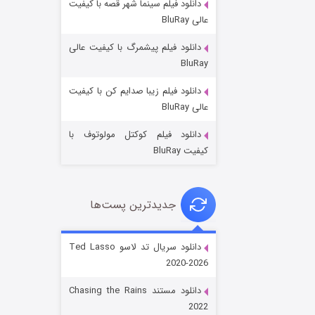
دانلود فیلم سینما شهر قصه با کیفیت
عالی BluRay
دانلود فیلم پیشمرگ با کیفیت عالی
BluRay
دانلود فیلم زیبا صدایم کن با کیفیت
جادوگری در مغولستان
عالی BluRay
۱۴ (زیرنویس)
قسمت
منتشر شد
دانلود فیلم کوکتل مولوتوف با
کیفیت BluRay
جدیدترین پست‌ها
دانلود سریال تد لاسو Ted Lasso
2020-2026
باب اسفنجی فصل ۱۷
دانلود مستند Chasing the Rains
۶ (زیرنویس)
قسمت
منتشر شد
2022