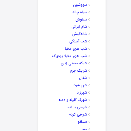
سووشون
سیاه چاله
سیاوش
شام ایرانی
شاهگوش
شب آهنگی
شب های مافیا
شب های مافیا: زودیاک
شبکه مخفی زنان
شریک جرم
شغال
شهر هرت
شهرزاد
شهرک کلیله و دمنه
شوخی با شما
شوخی کردم
صداتو
ضد