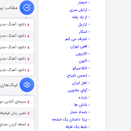
احضار
مطالب پی
ارتش سری
از یاد رفته
ازازیل
دانلود آهنگ جدید 
اسکار
دانلود آهنگ جدید
اعتراف می کنم
افعی تهران
دانلود آهنگ جدید
اکازیون
دانلود آهنگ جدید
اکنون
الکلاسیکو
دانلود آهنگ جدید
انجمن اشباح
اهل ایران
لینک‌های 
آوای جادویی
بازنده
سینمای آنلاین دو
بالش ها
بامداد خمار
تغییر زبان فیلم‌ها
برتا: داستان یک اسلحه
اضافه کردن صدای 
بلیط یک‌‌ طرفه