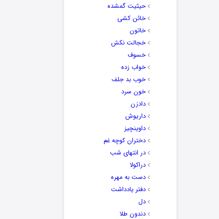
حیثیت گمشده
خائن کشی
خاتون
خجالت نکش
خسوف
خواب زده
خوب بد جلف
خون سرد
دادزن
داریوش
داوینچیز
دختران کوچه غم
در انتهای شب
دراکولا
دست به مهره
دفتر یادداشت
دل
دندون طلا