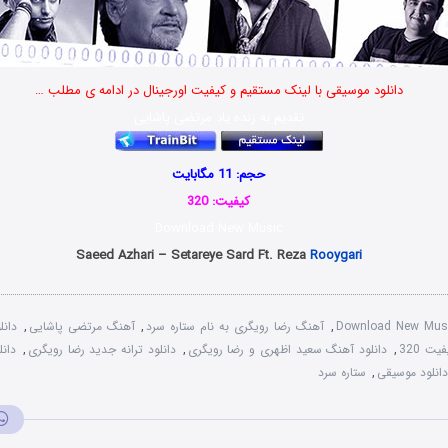
دانلود موسیقی با لینک مستقیم و کیفیت اورجینال در ادامه ی مطلب …
تقدیم به زنده یاد مرتضی پاشایی
حجم: 11 مگابایت
کیفیت: 320
Download New Music
Saeed Azhari – Setareye Sard Ft. Reza
Rooygari
Download New Mus
,
آهنگ رضا رویگری به نام ستاره سرد
,
آهنگ مرتضی پاشایی
,
دان
ت 320
,
دانلود آهنگ سعید اظهری و رضا رویگری
,
دانلود ترانه جدید رضا رویگری
,
دان
دانلود موسیقی
,
ستاره سرد