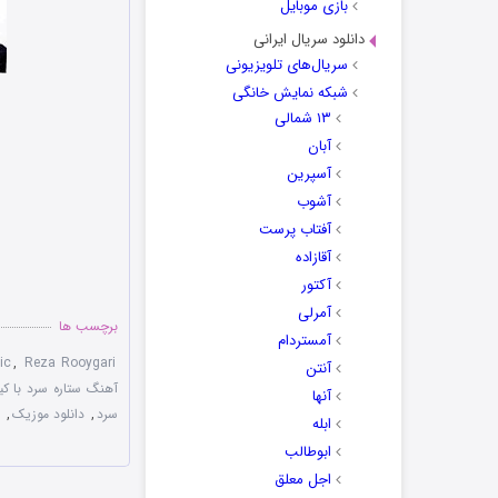
بازی موبایل
دانلود سریال ایرانی
سریال‌های تلویزیونی
شبکه نمایش خانگی
۱۳ شمالی
آبان
آسپرین
آشوب
آفتاب پرست
آقازاده
آکتور
آمرلی
برچسب ها
آمستردام
ic
,
Reza Rooygari
آنتن
آهنگ ستاره سرد با کیفی
آنها
سرد
,
دانلود موزیک
,
ابله
ابوطالب
اجل معلق