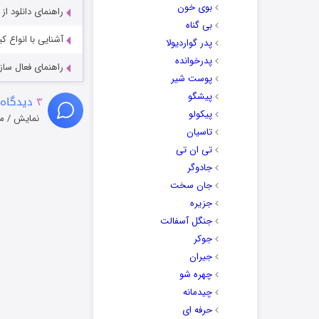
بوی خون
راهنمای دانلود ا
بی گناه
آشنایی با انواع ک
پدر گواردیولا
پدرخوانده
راهنمای فعال سازی کیفیت R
پوست شیر
پیشگو
۳
دیدگاه 
پیکولو
نمایش / م
تاسیان
تی ان تی
جادوگر
جان سخت
جزیره
جنگل آسفالت
جوکر
جیران
چهره شو
چیدمانه
حرفه ای