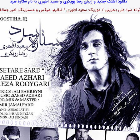
دانلود آهنگ جدید
و زیبای
رضا رویگری
و سعید اظهری به نام
ستاره سرد
رانه سرا: علی بحرینی / موزیک: سعید اظهری / تنظیم، میکس و مسترینگ: امیر جمالف