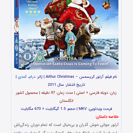
نام فیلم: آرتور کریسمس – Arthur Christmas | ژانر:
درام
،
کمدی
|
تاریخ انتشار: سال 2011
زبان: دوبله فارسی + اصلی | مدت زمان: 97 دقیقه | محصول کشور
انگلستان
فرمت ویدئویی: MKV | حجم: 1.5 گیگابایت + 670 مگابایت
خلاصه داستان:
آرتور جوانی خوش گذران و بی‌خیال است که تمام دوران زندگی‌اش
را صرف شرکت در انواع جشن‌های کوچک و بزرگ کرده
است
. علاوه