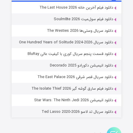
شوگر فصل ۲
دانلود فیلم آخرین خانه The Last House 2026
۷ (زیرنویس)
قسمت
منتشر شد
دانلود فیلم سول‌میت Soulm8te 2026
دانلود سریال وستی‌ها The Westies 2026
دانلود سریال One Hundred Years of Solitude 2024-2026
دانلود قسمت پنجم سریال کوری با کیفیت عالی BluRay
دانلود انیمیشن دکورادو Decorado 2025
دانلود سریال قصر شرقی The East Palace 2026
خاندان اژدها فصل ۳
دانلود فیلم سارق گوشه گیر The Isolate Thief 2026
۶ (زیرنویس)
قسمت
منتشر شد
دانلود انیمیشن Star Wars: The Ninth Jedi 2026
دانلود سریال تد لاسو Ted Lasso 2020-2026