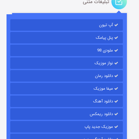
تبلیغات متنی
آپ تیون
جادوگری در مغولستان
۱۴ (زیرنویس)
قسمت
منتشر شد
پنل پیامک
ملودی 98
نواز موزیک
دانلود رمان
میفا موزیک
دانلود آهنگ
باب اسفنجی فصل ۱۷
دانلود ریمکس
۶ (زیرنویس)
قسمت
منتشر شد
موزیک جدید پاپ