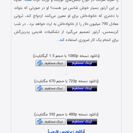
بر این آرتور بسیار خوش شانس نیز هست! او در صورتی که بتواند
با دختری که خانواده‌اش برای او معین می‌کنند ازدواج کند، ثروتی
معادل 790 میلیون دلار را از خانواده‌اش به ارث خواهد برد… در شب
کریسمس، آرتور تصمیم می‌گیرد از تشکلیلات قدیمی پدربزرگش
برای انجام یک کار ضروری استفاده
کند
…
دانلود رایگان کارتون سه بعدی 3D با کیفیت بلوری BluRay
(دانلود نسخه 1080p با حجم 1.5 گیگابایت)
…
(دانلود نسخه 720p با حجم 670 مگابایت)
دانلود رایگان انیمیشن با لینک مستقیم و کیفیت بلوری 1080p &
720p
(دانلود نسخه 480p با حجم 392 مگابایت)
[
دانلود زیرنویس فارسی
]