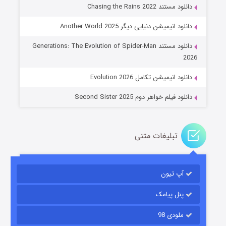
دانلود مستند Chasing the Rains 2022
دانلود انیمیشن دنیایی دیگر Another World 2025
جادوگری در مغولستان
دانلود مستند Generations: The Evolution of Spider-Man
۱۴ (زیرنویس)
قسمت
منتشر شد
2026
دانلود انیمیشن تکامل Evolution 2026
دانلود فیلم خواهر دوم Second Sister 2025
تبلیغات متنی
باب اسفنجی فصل ۱۷
آپ تیون
۶ (زیرنویس)
قسمت
منتشر شد
پنل پیامک
ملودی 98