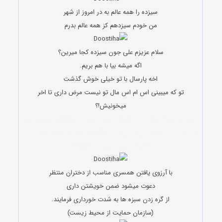
سیزده را همه عالم به در امروز از شهر
من خودم سیزدهم کز همه عالم بدرم
سلام عزیزم علی جون سیزده کجا میرین؟
اگه میشه بیا با هم بریم.
اخه پارسال با تو خیلی خوش گذشت
تو که میبینی اس ام اس مال تو نیست مرض داری تا اخر
میخونیش!؟
اس ام اس سیزده بدر و جملات زیبای ویژه روز طبیعت اس ام اس
سیزده بدر و جملات زیبای ویژه روز طبیعت اس ام اس سیزده بدر و
جملات زیبای ویژه روز طبیعت
با آرزوی یافتن همسری مناسب از دختران منتظر
دعوت میشود ضمن خویشتن داری
از گره زدن سبزه ها به شدت خورداری فرمایند.
(سازمان حمایت از محیط زیست)