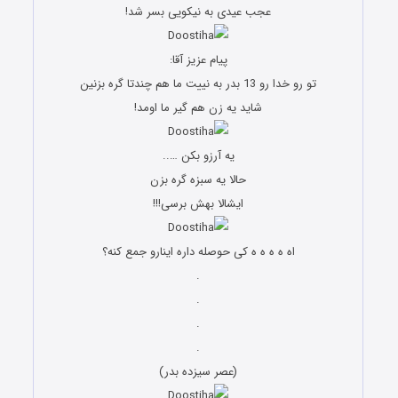
عجب عیدی به نیکویی بسر شد!
پیام عزیز آقا:
تو رو خدا رو 13 بدر به نییت ما هم چندتا گره بزنین
شاید یه زن هم گیر ما اومد!
یه آرزو بکن …..
حالا یه سبزه گره بزن
ایشالا بهش برسی!!!
اه ه ه ه ه کی حوصله داره اینارو جمع کنه؟
.
.
.
.
(عصر سیزده بدر)