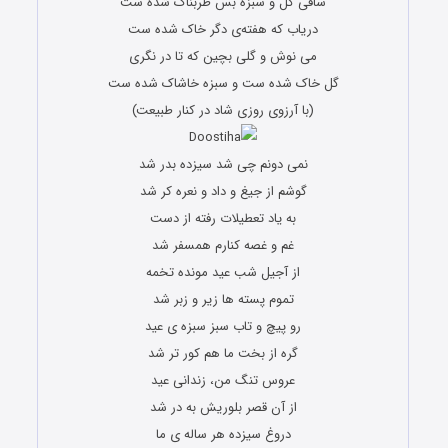
ساقی گل و سبزه بس طربناک شده ست
دریاب که هفته‌ی دگر خاک شده ست
می نوش و گلی بچین که تا در نگری
گل خاک شده ست و سبزه خاشاک شده ست
(با آرزوی روزی شاد در کنار طبیعت)
نمی دونم چی شد سیزده بدر شد
گوشم از جیغ و داد و نعره کر شد
به یاد تعطیلات رفته از دست
غم و غصه کنارم همسفر شد
از آجیل شب عید مونده تخمه
تموم پسته ها زیر و زبر شد
رو پیچ و تاب سبز سبزه ی عید
گره از بخت ما هم کور تر شد
عروس تنگ من، زندانی عید
از آن قصر بلوریش به در شد
دروغ سیزده هر ساله ی ما