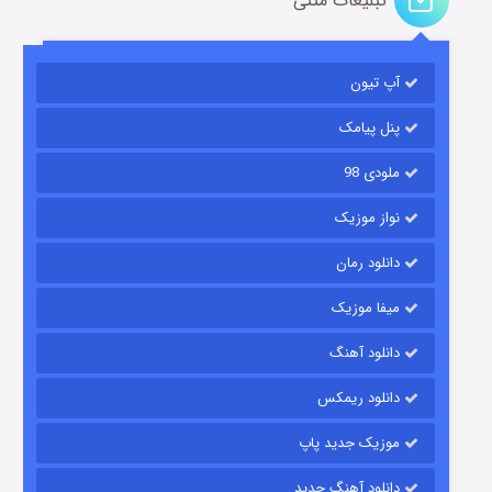
تبلیغات متنی
باب اسفنجی فصل ۱۷
آپ تیون
۶ (زیرنویس)
قسمت
منتشر شد
پنل پیامک
ملودی 98
نواز موزیک
دانلود رمان
میفا موزیک
رویایی برای تو
دانلود آهنگ
۱۵ (دوبله)
قسمت
منتشر شد
دانلود ریمکس
موزیک جدید پاپ
دانلود آهنگ جدید