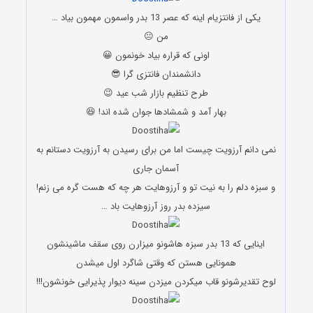
یکی از فانتزیام اینه که عصر 13 بدر واسمون مهمون بیاد …
من 😐
اونی که قراره بیاد خونمون 😀
دانشمندان فانتزی گرا 😎
طرح تنظیم بازار شب عید 😉
بهار آمد و شمشادها جوان شده اند! 😆
نمی دانم آرزویت چیست اما من برای رسیدن به آرزویت دستانم به
آسمان جاری
و سبزه دلم را به نیت تو و آرزوهایت هر چه که هست گره می زنم!
سیزده بدر روز آرزوهایت باد …
اینایی که 13 بدر سبزه هاشونو میزارن روی سقف ماشینشون
همونایی هستن که وقتی شاگرد اول میشدن
لوح تقدیرشونو قاب میکردن میزدن سینه دیوار پذیرایی خونشون!!!