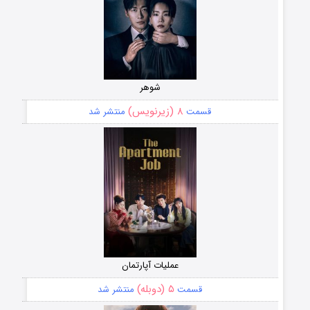
شوهر
۸ (زیرنویس)
قسمت
منتشر شد
عملیات آپارتمان
۵ (دوبله)
قسمت
منتشر شد