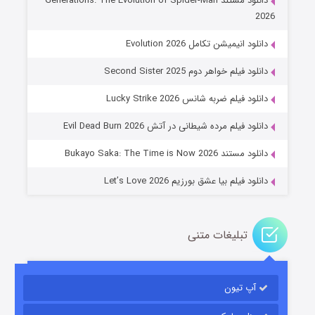
دانلود مستند Generations: The Evolution of Spider-Man
2026
دانلود انیمیشن تکامل Evolution 2026
دانلود فیلم خواهر دوم Second Sister 2025
جادوگری در مغولستان
دانلود فیلم ضربه شانس Lucky Strike 2026
۱۴ (زیرنویس)
قسمت
منتشر شد
دانلود فیلم مرده شیطانی در آتش Evil Dead Burn 2026
دانلود مستند Bukayo Saka: The Time is Now 2026
دانلود فیلم بیا عشق بورزیم Let’s Love 2026
تبلیغات متنی
باب اسفنجی فصل ۱۷
آپ تیون
۶ (زیرنویس)
قسمت
منتشر شد