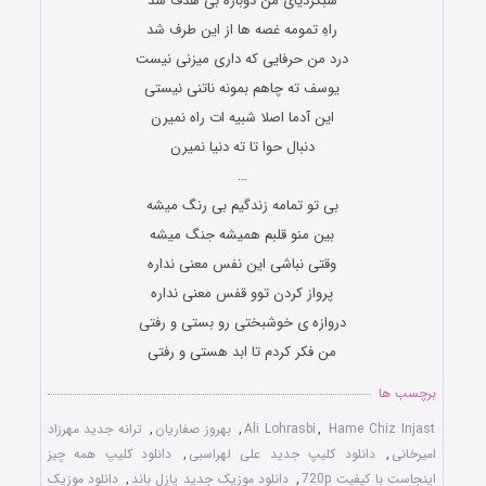
شبگردیای من دوباره بی هدف شد
راهِ تمومه غصه ها از این طرف شد
درد من حرفایی که داری میزنی نیست
یوسف ته چاهم بمونه ناتنی نیستی
این آدما اصلا شبیه ات راه نمیرن
دنبال حوا تا ته دنیا نمیرن
…
بی تو تمامه زندگیم بی رنگ میشه
بین منو قلبم همیشه جنگ میشه
وقتی نباشی این نفس معنی نداره
پرواز کردن توو قفس معنی نداره
دروازه ی خوشبختی رو بستی و رفتی
من فکر کردم تا ابد هستی و رفتی
برچسب ها
Hame Chiz Injast
,
Ali Lohrasbi
,
بهروز صفاریان
,
ترانه جدید مهرزاد
امیرخانی
,
دانلود کلیپ جدید علی لهراسبی
,
دانلود کلیپ همه چیز
اینجاست با کیفیت 720p
,
دانلود موزیک جدید پازل باند
,
دانلود موزیک