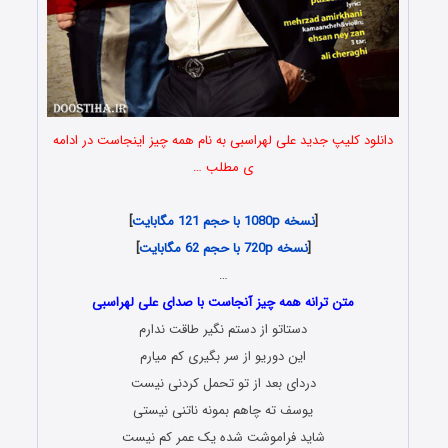
دانلود کلیپ جدید علی لهراسبی به نام همه چیز اینجاست در ادامه
ی مطلب …
Ali Lohrasbi – Hame Chiz Injast
[
نسخه 1080p با حجم 121 مگابایت
]
[
نسخه 720p با حجم 62 مگابایت
]
…
متن ترانه همه چیز آنجاست با صدای علی لهراسبی
دستاتو از دستم نگیر طاقت ندارم
این دوریو از سر بگیری کم میارم
دردای بعد از تو تحمل کردنی نیست
یوسف ته چاهم بمونه ناتنی نیستی
شاید فراموشت شده یک عمر کم نیست