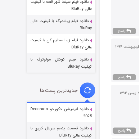
دانلود فیلم سینما شهر قصه با کیفیت
عالی BluRay
دانلود فیلم پیشمرگ با کیفیت عالی
BluRay
پاسخ
دانلود فیلم زیبا صدایم کن با کیفیت
جادوگری در مغولستان
عالی BluRay
14 (زیرنویس)
قسمت
منتشر شد
دانلود فیلم کوکتل مولوتوف با
کیفیت BluRay
پاسخ
جدیدترین پست‌ها
دانلود انیمیشن دکورادو Decorado
2025
باب اسفنجی فصل ۱۷
دانلود قسمت پنجم سریال کوری با
پاسخ
6 (زیرنویس)
قسمت
منتشر شد
کیفیت عالی BluRay