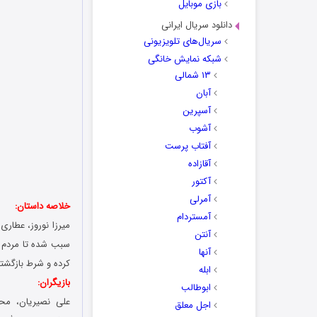
بازی موبایل
دانلود سریال ایرانی
سریال‌های تلویزیونی
شبکه نمایش خانگی
۱۳ شمالی
آبان
آسپرین
آشوب
آفتاب پرست
آقازاده
آکتور
آمرلی
خلاصه داستان:
آمستردام
میرزا نوروز، عطار
آنتن
سبب شده تا مردم شه
آنها
کرده و شرط بازگشت
ابله
بازیگران:
ابوطالب
علی نصیریان، محم
اجل معلق