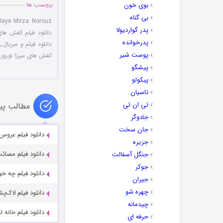
بوی خون
برچسب ها
بی گناه
Haye Mirza Norouz
پدر گواردیولا
دانلود فیلم کفش های 
پدرخوانده
دانلود فیلم و سریال
,
پوست شیر
کفش های میرزا نوروز
پیشگو
پیکولو
تاسیان
تی ان تی
مطالب پی
جادوگر
جان سخت
دانلود فیلم عروس
جزیره
دانلود فیلم مصائب شیرین ۲ با 
جنگل آسفالت
جوکر
دانلود فیلم چه خ
جیران
چهره شو
دانلود فیلم لاک‌پ
چیدمانه
دانلود فیلم خانه ارو
حرفه ای