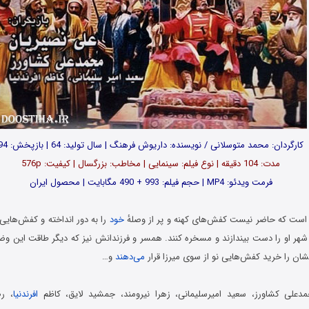
کارگردان: محمد متوسلانی / نویسنده: داریوش فرهنگ | سال تولید: 64 | بازپخش: 94
مدت: 104 دقیقه | نوع فیلم: سینمایی | مخاطب: بزرگسال | کیفیت: 576p
فرمت ویدئو: MP4 | حجم فیلم: 993 + 490 مگابایت | محصول ایران
ی است که حاضر نیست کفش‌های کهنه و پر از وصلهٔ
خود
را به دور انداخته و کفش‌هایی
ر او را دست بیندازند و مسخره کنند. همسر و فرزندانش نیز که دیگر طاقت این وضع ر
شان را خرید کفش‌هایی نو از سوی میرزا قرار
می‌دهند
و…
دعلی کشاورز، سعید امیرسلیمانی، زهرا نیرومند، جمشید لایق، کاظم
افرندنیا
، ر