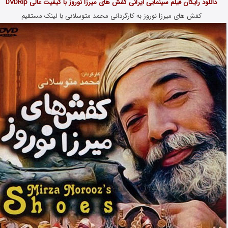
دانلود رایگان فیلم سینمایی ایرانی کفش های میرزا نوروز با کیفیت عالی DVDRip
کفش های میرزا نوروز به کارگردانی محمد متوسلانی با لینک مستقیم