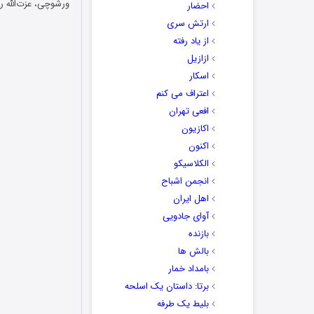
ورشوچی، عزت‌الله ر
احضار
ارتش سری
از یاد رفته
ازازیل
اسکار
اعتراف می کنم
افعی تهران
اکازیون
اکنون
الکلاسیکو
انجمن اشباح
اهل ایران
آوای جادویی
بازنده
بالش ها
بامداد خمار
برتا: داستان یک اسلحه
بلیط یک‌‌ طرفه