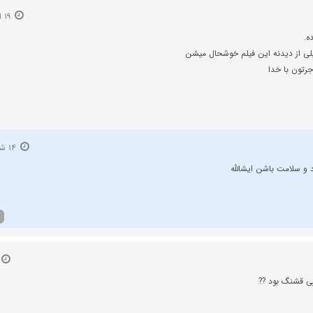
۱۹ اردیبهشت ۱۳۹۵
ه.
یلی از دیدنه این فیلم خوشحال میشن
جرتون با خدا
۱۴ شهریور ۱۳۹۵
و سلامت باشن ایشالله
۶
ییی قشنگ بود ??