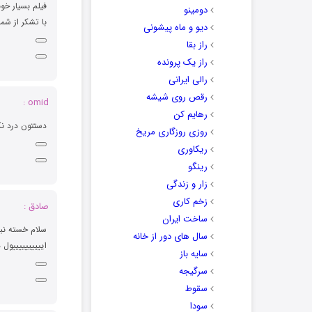
فیلم بسیار خوب
دومینو
با تشکر از شما
دیو و ماه پیشونی
راز بقا
راز یک پرونده
رالی ایرانی
رقص روی شیشه
omid :
رهایم کن
دستتون درد نک
روزی روزگاری مریخ
ریکاوری
رینگو
زار و زندگی
زخم کاری
صادق :
ساخت ایران
سلام خسته نب
سال های دور از خانه
اییییییییییول 
سایه باز
سرگیجه
سقوط
سودا