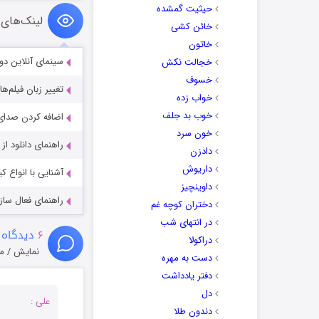
حیثیت گمشده
لینک‌های 
خائن کشی
خاتون
سینمای آنلاین دو
خجالت نکش
خسوف
تغییر زبان فیلم‌ها
خواب زده
خوب بد جلف
اضافه کردن صدای 
خون سرد
راهنمای دانلود ا
دادزن
داریوش
آشنایی با انواع ک
داوینچیز
راهنمای فعال سازی کیفیت R
دختران کوچه غم
در انتهای شب
۶
دیدگاه 
دراکولا
نمایش / م
دست به مهره
دفتر یادداشت
دل
علی :
دندون طلا