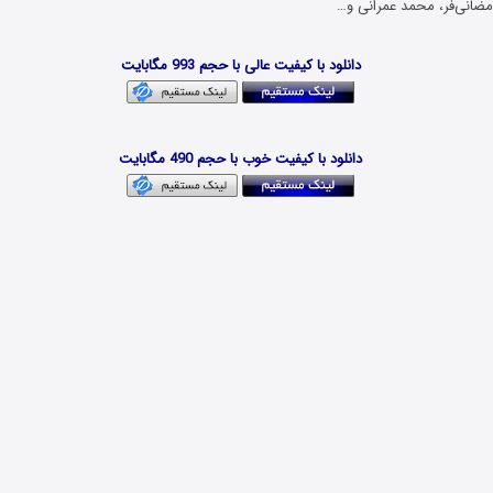
مضانی‌فر، محمد عمرانی و…
دانلود فیلم و سریال جدید با بهترین کیفیت و حجم کم x265 HEVC
دانلود با کیفیت عالی با حجم 993 مگابایت
Download Film Irani KafshHaye Mirza Norouz
دانلود با کیفیت خوب با حجم 490 مگابایت