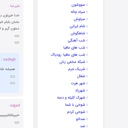
سووشون
علیرضا :
سیاه چاله
خدا خیرتون بد
سیاوش
مامان بابام خ
شام ایرانی
دمتون گرم و ا
شاهگوش
شب آهنگی
شب های مافیا
شب های مافیا: زودیاک
sadegh :
شبکه مخفی زنان
شریک جرم
همیشه شاد 
شغال
شهر هرت
شهرزاد
شهرک کلیله و دمنه
شوخی با شما
sajjad :
شوخی کردم
خیییلللللیییی
صداتو
ضد