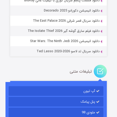
دانلود قسمت پنجم سریال کوری با کیفیت عالی BluRay
دانلود انیمیشن دکورادو Decorado 2025
دانلود سریال قصر شرقی The East Palace 2026
خاندان اژدها فصل ۳
دانلود فیلم سارق گوشه گیر The Isolate Thief 2026
۶ (زیرنویس)
قسمت
منتشر شد
دانلود انیمیشن Star Wars: The Ninth Jedi 2026
دانلود سریال تد لاسو Ted Lasso 2020-2026
تبلیغات متنی
آپ تیون
جادوگری در مغولستان
۱۴ (زیرنویس)
قسمت
منتشر شد
پنل پیامک
ملودی 98