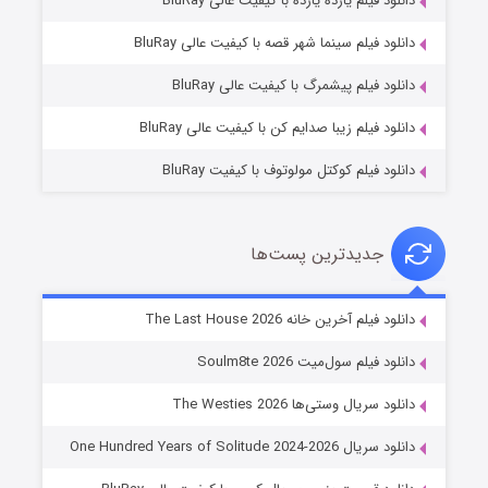
دانلود فیلم یازده یازده با کیفیت عالی BluRay
شکست استوارت در نجات جهان
دانلود فیلم سینما شهر قصه با کیفیت عالی BluRay
۷ (زیرنویس)
قسمت
منتشر شد
دانلود فیلم پیشمرگ با کیفیت عالی BluRay
دانلود فیلم زیبا صدایم کن با کیفیت عالی BluRay
دانلود فیلم کوکتل مولوتوف با کیفیت BluRay
جدیدترین پست‌ها
شوگر فصل ۲
دانلود فیلم آخرین خانه The Last House 2026
۷ (زیرنویس)
قسمت
منتشر شد
دانلود فیلم سول‌میت Soulm8te 2026
دانلود سریال وستی‌ها The Westies 2026
دانلود سریال One Hundred Years of Solitude 2024-2026