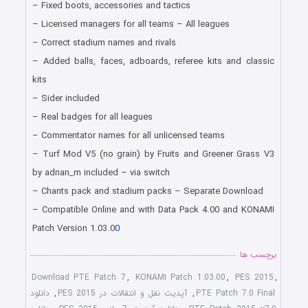
– Fixed boots, accessories and tactics
– Licensed managers for all teams – All leagues
– Correct stadium names and rivals
– Added balls, faces, adboards, referee kits and classic
kits
– Sider included
– Real badges for all leagues
– Commentator names for all unlicensed teams
– Turf Mod V5 (no grain) by Fruits and Greener Grass V3
by adnan_m included – via switch
– Chants pack and stadium packs – Separate Download
– Compatible Online and with Data Pack 4.00 and KONAMI
Patch Version 1.03.0
0
برچسب ها
Download PTE Patch 7
,
KONAMI Patch 1.03.00
,
PES 2015
,
PTE Patch 7.0 Final
,
آپدیت نقل و انتقالات در PES 2015
,
دانلود