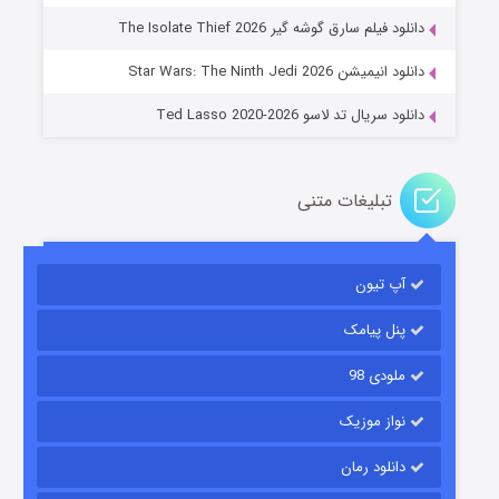
جادوگری در مغولستان
دانلود فیلم سارق گوشه گیر The Isolate Thief 2026
۱۴ (زیرنویس)
قسمت
منتشر شد
دانلود انیمیشن Star Wars: The Ninth Jedi 2026
دانلود سریال تد لاسو Ted Lasso 2020-2026
تبلیغات متنی
آپ تیون
باب اسفنجی فصل ۱۷
۶ (زیرنویس)
قسمت
منتشر شد
پنل پیامک
ملودی 98
نواز موزیک
دانلود رمان