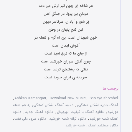
هر شاخه ای چون تیر آرش می دمد
مردانِ بی پروا، در جنگلِ آهن
پُر شور و آبادان، سرتاسر میهن
این گنجِ پنهان در وطن
خونِ شهیدان است این آهِ گرم و شعله در
آغوشِ ایمان است
از جانِ ما که غرقِ امید است
چون آتشِ سوزان خورشید است
نفتی که پشتیبانِ تولید است
سرمایه ی ایرانِ جاوید است
برچسب ها
,
Ashkan Kamangari
,
Download New Music
,
Sholeye Khorshid
آهنگ جدید اشکان کمانگری
,
دانلود آهنگ اشکان کمانگری به نام شعله
خورشید
,
دانلود آهنگ با کیفیت اورجینال
,
دانلود آهنگ جدید
,
دانلود
آهنگ شعله خورشید
,
دانلود ترانه شعله خورشید
,
دانلود سرود ملی نفت
,
دانلود مستقیم آهنگ
,
شعله خورشید