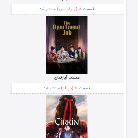
۸ (زیرنویس)
قسمت
منتشر شد
عملیات آپارتمان
۵ (دوبله)
قسمت
منتشر شد