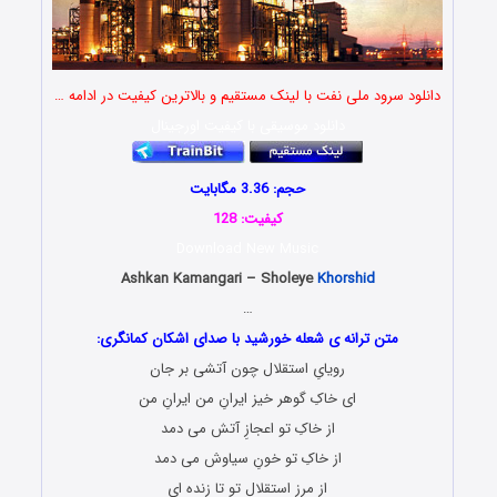
دانلود سرود ملی نفت با لینک مستقیم و بالاترین کیفیت در ادامه …
دانلود موسیقی با کیفیت اورجینال
حجم: 3.36 مگابایت
کیفیت: 128
Download New Music
Ashkan Kamangari – Sholeye
Khorshid
…
متن ترانه ی شعله خورشید با صدای اشکان کمانگری:
رویایِ استقلال چون آتشی بر جان
ای خاکِ گوهر خیز ایرانِ من ایرانِ من
از خاکِ تو اعجازِ آتش می دمد
از خاکِ تو خونِ سیاوش می دمد
از مرز استقلالِ تو تا زنده ای