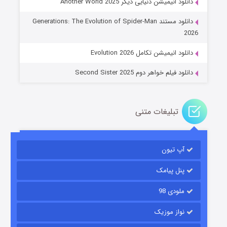
دانلود انیمیشن دنیایی دیگر Another World 2025
جادوگری در مغولستان
دانلود مستند Generations: The Evolution of Spider-Man
۱۴ (زیرنویس)
قسمت
منتشر شد
2026
دانلود انیمیشن تکامل Evolution 2026
دانلود فیلم خواهر دوم Second Sister 2025
تبلیغات متنی
باب اسفنجی فصل ۱۷
آپ تیون
۶ (زیرنویس)
قسمت
منتشر شد
پنل پیامک
ملودی 98
نواز موزیک