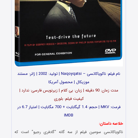
نام فیلم: ناکویاکاتسی – Naqoyqatsi | تولید: 2002 | ژانر: مستند
موزیکال | محصول آمریکا
مدت زمان: 90 دقیقه | زبان: بی کلام | زیرنویس فارسی: ندارد |
کیفیت فیلم: بلوری
فرمت: MKV | حجم: 1.4 گیگابایت + 700 مگابایت | امتیاز 6.7 در
IMDB
خلاصه داستان:
ناکویاکاتسی سومین فیلم از سه گانه “گادفری رجیو” است که