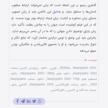
گادفری رجیو بر این اعتقاد است که زبان نمی‌تواند ارتباط مطلوبِ
انسان‌ها را محقق سازد، و به‌
دلیلِ
این ناکامی باید از زبانِ تصویر،
به‌جای زبان محاوره و کتابت، برای ایجاد ارتباط بهتر بهره جست. او
که در این فیلم کوشیده است جهان را به چالش بطلبد، تأکید دارد
زبان یارایِ توضیح دادنِ جهانی را که ما در آن به‌سر می‌بریم ندارد.
بنابراین باید این وضع را نوعی تراژدی به‌شمار آورد، که مانع تکثر و
تنوع بشریت می‌شود، و او را به‌سویِ قالبی‌شدن و مکانیکی بودن
سوق می‌دهد.
برچسب ها
Naqoyqatsi 2002
,
BluRay
,
بلوری
,
دانلود زیرنویس فارسی مستند
Naqoyqatsi 2002
,
دانلود فیلم Naqoyqatsi 2002 1080p
,
دانلود
مستقیم فیلم Naqoyqatsi 2002 720p
,
دانلود مستند Naqoyqatsi
2002
,
دانلود مستند ناکویاکاتسی Naqoyqatsi 2002
,
گادفری رجیو
,
مستند سه گانه ی کاتسی
,
ناکویاکاتسی