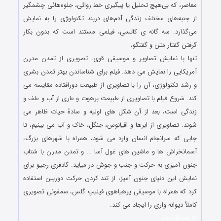
معاصر، که بی‌هیچ تحلیل یا پیگیری خط روائی، جلوه‌هائی چشمگیر
از جنبه‌های مختلف زندگی آدم‌های دربند تکنولوژی را به نمایش
می‌گذارد. سه گانه ی کاتسی، فیلمی مستند است که بدون بکار
گرفتن گفتار متن و گفتگو،
تنها با نمایش تصاویر و موسیقی قوی، تصویری از تمدن مدرن
آمریکایی را نمایش می دهد. فیلم برای شناساندن بهتر تمدن بشری
و رشد تکنولوژی، آن را با تصاویری از طبیعت دورافتاده مقایسه می
کند. شروع فیلم با تصاویری از طبیعت برهوت و عاری از آب و علف و
زندگی است، بعد از آن شکل های اولیه و سادۀ حیات ظاهر می
شوند. تصاویری از ابرها و اقیانوس، جنگل، خاک و آب می بینیم، تا
جایی که سرانجام انسان وارد می شود، همراه با شهرهای بزرگ،
آسمانخراش ها و ماشین های غول آسا … و تمدن مدرن با شتاب
جنون آمیزی به حرکت و جنب و جوش در میاید. گادفری رجیو برای
نمایش این دنیای جنون آمیز، از تند کردن حرکت دوربین استفاده
کرد که همراه با موسیقی پرهیاهوی فیلیپ گلس، سمفونی تصویری
کاملاً دیوانه واری را ایجاد می کند.
Doostihaa.IR