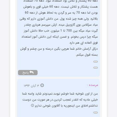
دهه 60 پشتکار و تلاش بود استعداد نبود. دهه 70 استعداد
هست پشتکار و تلاش نیست. دهه 60 خیلی قوی و باهوش
بودن اما دهه 70 یه سر و گردن به لحاظ هوش از دهه 60
بالاتره. ولی همه چیز شده پول. من دانش آموزی دارم که وقتی
میاد سرکلاس بوی گازوییل میده. ازش میپرسم هرباری چقدر
گیرت میاد میگه بین 700 تا 1 میلیون. خب حالا دانش آموز
میگه چرا درس بخونم. و ضمن اینکه این دانش آموز استعداد
فوق العاده ای هم داره.
درکل آرامش خانم شما هرچی بگین درسته و من چشم و گوش
بسته قبول میکنم.
پاسخ
مرسده :
۳ آبان ۱۳۹۴
من از اون شوخیه شما خوشم نیومد.نمیدونم شاید واسه شما
خیلی عادیه که انقدر تعجب کردین.در هر صورت من دوست
نداشتم.اخلاق من اینجوریه با آقایون شوخی ندارم 🙂