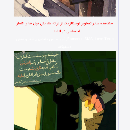
مشاهده سایر تصاویر نوستالژیک از ترانه ها، نقل قول ها و اشعار
احساسی در ادامه …
Romance SMS, Love Texts, اس ام اس دلنشین, شعر و متون
عشقولانه