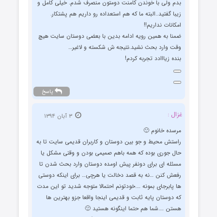
بدم ولی با خوندن کامنت دومتون منصرف شدم. خیلی کامل و
زیبا گفتید..البته ما که هم استعداده رو داریم هم پشتکار.
امکانات نداریم!!
ضمنا به همین رویه ادامه بدین با بعضی دوستان سایت هیچ
وقت وارد بحث نشید.نتیجه ش شکسته و لاغیر…
بنده زیااادد تجربه کردم!
پاسخ
غزال :
۳ آبان ۱۳۹۴
مرسده خانوم 🙂
راستش محیط و جو بین دوستان و کاربران قدیمی سایت تا به
حال جوری بوده که همه باهم صمیمی بودن و وقتی مشکل یا
مسئله ای برای دونفر پیش اومده دوستان وارد بحث شدن تا
رفعش کنن …نه به قصد دخالت یا هرچی… برای اینکه دوستی
ها پابرجای بمونه ….خودتونم احتمالا متوجه شدید تو این مدت
که دوستان پایه ثابت و قدیمی اینجا واقعا جزو بهترین ها
هستن ….شما هم حتما اینگونه هستید 🙂