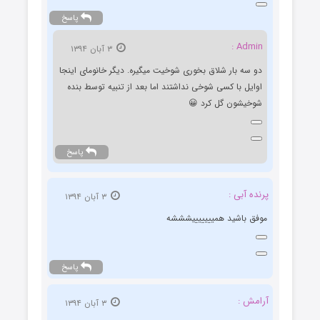
پاسخ
Admin :
۳ آبان ۱۳۹۴
دو سه بار شلاق بخوری شوخیت میگیره. دیگر خانومای اینجا
اوایل با کسی شوخی نداشتند اما بعد از تنبیه توسط بنده
شوخیشون گل کرد 😀
پاسخ
پرنده آبی :
۳ آبان ۱۳۹۴
موفق باشید همیییییییشششه
پاسخ
آرامش :
۳ آبان ۱۳۹۴