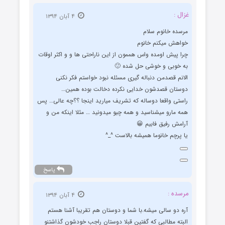
غزال :
۴ آبان ۱۳۹۴
مرسده خانوم سلام
خواهش میکنم خانوم
چرا پیش اومده واس هممون از این ناراحتی ها و و اکثر اوقات
به خوبی و خوشی حل شده 🙂
الانم قصدمن دنباله گیری مسئله نبود خواستم فکر نکنی
دوستان قصدشون خدایی نکرده دخالت بوده همین…
راستی واقعا دوساله که تشریف میارید اینجا ؟؟چه عالی… پس
همه مارو میشناسید و همه چیو میدونید … مثلا اینکه من و
آرامش رفیق فابیم 😀
یا پرچم خانوما همیشه بالاست ^_^
پاسخ
مرسده :
۴ آبان ۱۳۹۴
آره دو سالی میشه.با شما و دوستان هم تقریبا آشنا هستم
البته مطالبی که گفتین قبلا دوستان راجب خودشون گذاشتنو