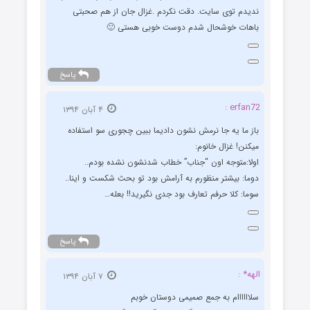
ندیدم توی سایت. دقت نکردم .غزال جان از هم صحبتی
باهات خوشحال شدم دوست خوبی هستی 🙂
پاسخ
erfan72 :
۴ آبان ۱۳۹۴
باز ما یه جا نرمش نشون دادیما ببین چجوری سو استفاده
میکنن! غزال خانوم:
اولا:متوجه اون “جناب” خطاب شدنشون نشده بودم..
دوما: بیشتر منظورم به آرامش بود تو بحث شکست و اینا..
سوما: کلا حرفم تعارف بود جدی نگیرید!! بعله…
پاسخ
الهه* :
۷ آبان ۱۳۹۴
سلاااااام به جمع صمیمی دوستان خوبم