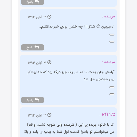
پاسخ
مرسده :
۳ آبان ۱۳۹۴
ادمیییین 🙂 شلاق!!!! چه خشن بودی خبر نداشتیم…
پاسخ
مرسده :
۳ آبان ۱۳۹۴
آرامش جان بحث ما کلا سر یک چیز دیگه بود که خداروشکر
بین خودمون حل شد.
پاسخ
erfan72 :
۳ آبان ۱۳۹۴
آقا یا خانوم پرنده ی آبی ( شرمنده ولی متوجه نشدم واقعا)
من میخواستم تو پاسخ کامنت اول شما یه بیانیه ی بلند و بالا