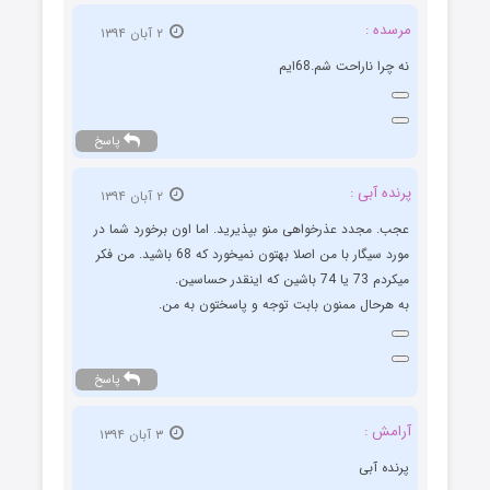
مرسده :
۲ آبان ۱۳۹۴
نه چرا ناراحت شم.68ایم
پاسخ
پرنده آبی :
۲ آبان ۱۳۹۴
عجب. مجدد عذرخواهی منو بپذیرید. اما اون برخورد شما در
مورد سیگار با من اصلا بهتون نمیخورد که 68 باشید. من فکر
میکردم 73 یا 74 باشین که اینقدر حساسین.
به هرحال ممنون بابت توجه و پاسختون به من.
پاسخ
آرامش :
۳ آبان ۱۳۹۴
پرنده آبی