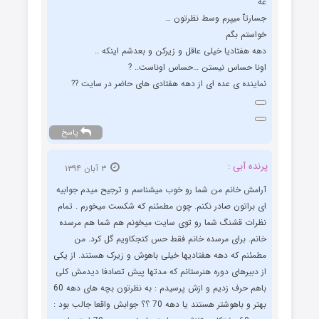
عه
جسارتٱ میپرم وسط نظرتون …
خواستم بگم
دهه هفتادیا خیلی عاقل و زیرکن و بعدشم اینکه ..
اونا حساس نیستن …حساس اوناست.. ?
نماینده ی عده ای از دهه هفتادی های حاضر در سایت ??
پاسخ
پرنده آبی :
۳ آبان ۱۳۹۴
آرامش خانم من شما رو خوب میشناسم و ترجیح میدم جوابیه
ای براتون صادر نکنم. چون مطمئنم که شکست میخورم . تمام
نظرات قشنگ شما رو توی سایت میخونم هم شما هم مرسده
خانم. برای مرسده خانم فقط حس کنجکاویم گل کرد. من
مطمئنم که دهه هفتادیها خیلی باهوش و زیرک هستند. از یکی
از دبیرهای دوره هنرستانم که مدتها پیش تصادفا دیدمش کلی
باهم حرف زدیم و ازش پرسیدم : به نظرتون بچه های دهه 60
بهتر و باهوشتر هستند یا دهه 70 ؟؟ جوابش واقعا جالب بود :