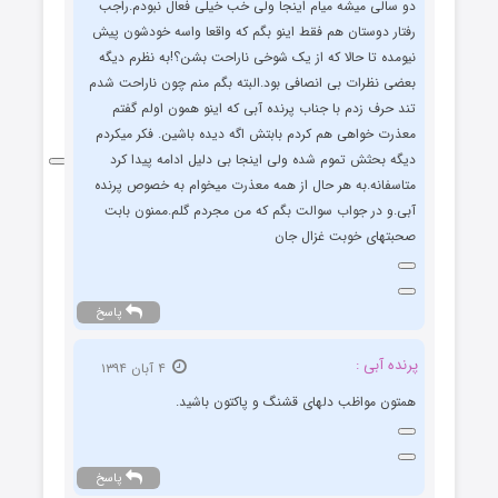
دو سالی میشه میام اینجا ولی خب خیلی فعال نبودم.راجب
رفتار دوستان هم فقط اینو بگم که واقعا واسه خودشون پیش
نیومده تا حالا که از یک شوخی ناراحت بشن؟!به نظرم دیگه
بعضی نظرات بی انصافی بود.البته بگم منم چون ناراحت شدم
تند حرف زدم با جناب پرنده آبی که اینو همون اولم گفتم
معذرت خواهی هم کردم بابتش اگه دیده باشین. فکر میکردم
دیگه بحثش تموم شده ولی اینجا بی دلیل ادامه پیدا کرد
متاسفانه.به هر حال از همه معذرت میخوام به خصوص پرنده
آبی.و در جواب سوالت بگم که من مجردم گلم.ممنون بابت
صحبتهای خوبت غزال جان
پاسخ
پرنده آبی :
۴ آبان ۱۳۹۴
همتون مواظب دلهای قشنگ و پاکتون باشید.
پاسخ