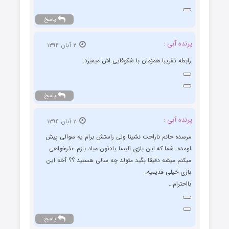
پاسخ
پرنده آبی :
۲ آبان ۱۳۹۴
رابطه تقریبا همزمان با شکوفایی اش میمیرد.
پاسخ
پرنده آبی :
۲ آبان ۱۳۹۴
مرسده خانم ناراحت نشینا ولی راستش برام یه سوالی پیش
اومده. شما که این بازی الیسا یادتون میاد بازم عذرخواهی
میکنم میشه دقیقا بگید متولد چه سالی هستید ؟؟ آخه این
بازی خیلی قدیمیه.
بااحترام…
پاسخ