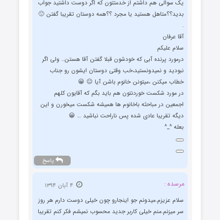
یک سوالی هم داشتم از خدمتتون که اگر دوست داشتید جواب
بدید؟؟متاهل هستید یا مجرد ؟؟همه دوستان تقریبا گفتن 🙂
.
آقا عرفان
سلام علیکم
درمورد پرنده آبی که خودشون قبلا گفتن آقا هستن.. ولی اگر
نبودید و نمیدونستید،خب وقتی دوستان ایشون رو جناب
خطاب میکنن ،میتونن خانوم باشن آیا 😐 😀
در مورد شکست خوردنتون هم باید بگم که آقایون کلهم
اجمعین در مباحثه باخانوم ها همیشه شکست میخورن و این
دیگه تقریبا عادی شده پس ناراحت نباشید … 😀
بعله ^_^
پاسخ
مرسده :
۴ آبان ۱۳۹۴
سلام عزیزم.میدونم جو اینجارو چون خیلی دوست دارم هر روز
سر میزنم.منم خیلی کاربر جدید محسوب نمیشم فکر کنم تقریبا