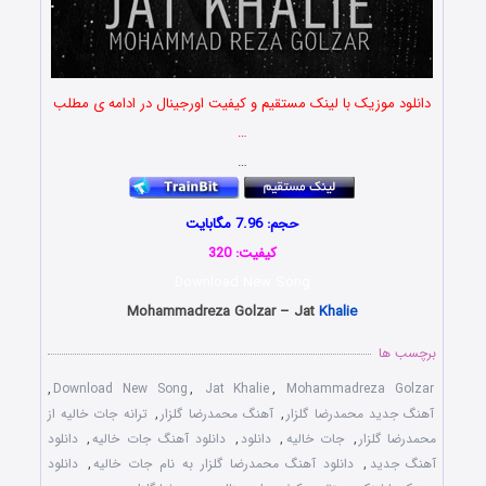
دانلود موزیک با لینک مستقیم و کیفیت اورجینال در ادامه ی مطلب
…
…
حجم: 7.96 مگابایت
کیفیت: 320
Download New Song
Mohammadreza Golzar – Jat
Khalie
برچسب ها
,
Download New Song
,
Jat Khalie
,
Mohammadreza Golzar
آهنگ جدید محمدرضا گلزار
,
آهنگ محمدرضا گلزار
,
ترانه جات خالیه از
محمدرضا گلزار
,
جات خالیه
,
دانلود
,
دانلود آهنگ جات خالیه
,
دانلود
آهنگ جدید
,
دانلود آهنگ محمدرضا گلزار به نام جات خالیه
,
دانلود