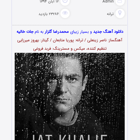
Admin
۱۲ آبان ۱۳۹۴
ترانه
۲۳۲۸۶ بازدید
دانلود آهنگ جدید
و بسیار زیبای
محمدرضا گلزار
به نام
جات خالیه
آهنگساز: ناصر زینعلی / ترانه‌: پوریا متابعان / گیتار: بهروز میرزایی
تنظیم کننده، میکس و مسترینگ: فربد فروغی