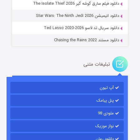
دانلود فیلم سارق گوشه گیر The Isolate Thief 2026
جادوگری در مغولستان
دانلود انیمیشن Star Wars: The Ninth Jedi 2026
۱۴ (زیرنویس)
قسمت
منتشر شد
دانلود سریال تد لاسو Ted Lasso 2020-2026
دانلود مستند Chasing the Rains 2022
تبلیغات متنی
آپ تیون
باب اسفنجی فصل ۱۷
۶ (زیرنویس)
قسمت
منتشر شد
پنل پیامک
ملودی 98
نواز موزیک
دانلود رمان