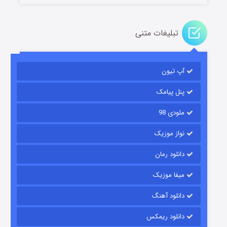
تبلیغات متنی
باب اسفنجی فصل ۱۷
آپ تیون
۶ (زیرنویس)
قسمت
منتشر شد
پنل پیامک
ملودی 98
نواز موزیک
دانلود رمان
میفا موزیک
رویایی برای تو
دانلود آهنگ
۱۵ (دوبله)
قسمت
منتشر شد
دانلود ریمکس