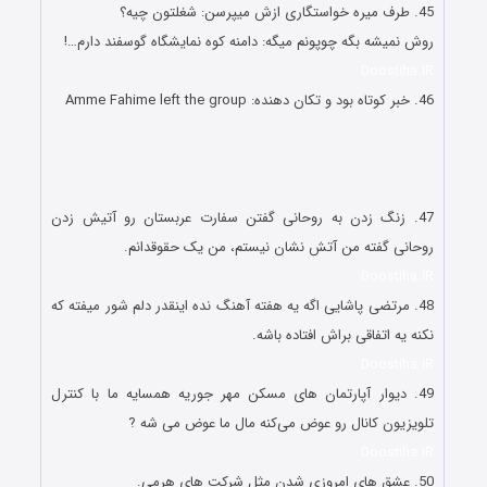
45. طرف میره خواستگاری ازش میپرسن: شغلتون چیه؟
روش نمیشه بگه چوپونم میگه: دامنه کوه نمایشگاه گوسفند دارم…!
Doostiha.IR
46. ‏خبر کوتاه بود و تکان دهنده:‌ Amme Fahime left the group
گلچین طنز جوکها و اس ام اس سرکاری خنده دار گلچین طنز جوکها
و اس ام اس سرکاری خنده دار گلچین طنز جوکها و اس ام اس
سرکاری خنده دار
47. زنگ زدن به روحانی گفتن سفارت عربستان رو آتیش زدن
روحانی گفته من آتش نشان نیستم، من یک حقوقدانم.
Doostiha.IR
48. مرتضی پاشایی اگه یه هفته آهنگ نده اینقدر دلم شور میفته که
نکنه یه اتفاقی براش افتاده باشه.
Doostiha.IR
49. ﺩﯾﻮﺍﺭ ﺁﭘﺎﺭﺗﻤﺎﻥ ﻫﺎﯼ ﻣﺴﮑﻦ ﻣﻬﺮ ﺟﻮﺭﯾﻪ ﻫﻤﺴﺎﯾﻪ ﻣﺎ ﺑﺎ ﮐﻨﺘﺮﻝ
ﺗﻠﻮﯾﺰﯾﻮﻥ ﮐﺎﻧﺎﻝ ﺭﻭ ﻋﻮﺽ ﻣﯽﮐﻨﻪ ﻣﺎﻝ ﻣﺎ ﻋﻮﺽ ﻣﯽ ﺷﻪ ?
Doostiha.IR
50. عشق های امروزی شدن مثل شرکت های هرمی.