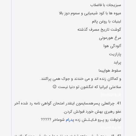
سبزیجات با فاضلاب
میوه ها با کود شیمیایی و سموم دوز بالا
لبنیات با روغن پالم
گوشت تاریخ مصرف گذشته
مرغ هورمونی
آلودگی هوا
پارازیت
پراید
سقوط هواپیما
و کماکان زنده اند و می خندند و جوک همی پراکنند.
سلامتی ایرانیا که لنگشون تو دنیا نیست 😉
Doostiha.IR
41. چراغعلی پسرﻫﻤﺴﺎﯾﻤﻮﻥ ﺍﯾﻨﻘﺪﺭ ﺍﻣﺘﺤﺎﻥ ﮔﻮﺍﻫﯽ ﻧﺎﻣﻪ ﺭﺩ ﺷﺪﻩ ﺁﺧﺮ
ﻋﻔﻮ ﺭﻫﺒﺮﯼ ﺑﻬﺶ ﺧﻮﺭﺩ ﻗﺒﻮﻟﺶ ﮐﺮﺩﻥ.
ﺍﻭﻧﻮﻗﺖ ﺭﻭ ﭘـﺮﻭ ﻓـﺎﯾـﻠـﺶ ﺯﺩﻩ پ
درام
ﺷﻮﻣﺎﺧﺮ ?????
Doostiha.IR