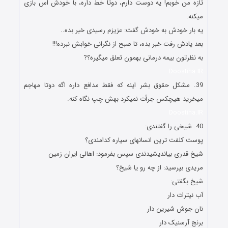
تازه من خوبم! یه دوست دارم، دوتا خط داره، با خودش اس بازی
میکنه.
یه بار خودش به خودش گفت: عزیزم رسیدی خبر بده..
بعد یادش رفت خبر بده، تا صبح از نگرانی خوابش نبرده!!!
به نظرتون بیمه درمانی بهمون تعلق میگیره؟?
Doostiha.IR
39. مشکل حقوق بشر اینه که فقط مدافع داره اگه دوتا مهاجم
میخرید هیچکس جرأت نمیکرد بهش چپ نگاه کنه.
Doostiha.IR
40. شیخی را گفتندی:
پوست کلفت ترین انسانهای سیاره کدامندی؟
شیخ قدرى بیاندیشیدندی سپس بفرمود: اهالی ایران زمین
مریدی بپرسید: از چه رو یا شیخ؟
شیخ بگفتی:
آب نیترات دار
نان جوش شیرین دار
برنج آرسنیک دار