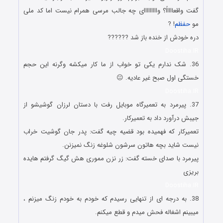
گفت واقعاااااً؟ وااااااااای چه جالب مرسی همرام نیست اما کد ملی
مو
حفظم
! ?
دره خودش از خنده باز شد ??????
Doostiha.IR
36. شک ندارم یکی تو خواب از ما کار میکشه وگرنه این حجم
خستگی اول صبح غیر عادیه. 😐
Doostiha.IR
37. پیرمرد به تعمیرگاه موبایل رفت با دستان لرزان گوشیشو از
جیبش درآورد داد به تعمیرکار.
تعمیرکار که فهمیده بود قضیه چیه گفت: پدر جان گوشیت خراب
نیست شاید بچه هاتون سرشون شلوغه زنگ نمیزنن.
پیرمرد با صدای خسته گفت: زر نزن مموری هش گیگ گرفتم هایده
بریزی
Doostiha.IR
38. به درجه ای از تنهایی رسیدم که خودم به خودم زنگ میزنم ،
میبینم اشغاله فحش میدم و قطع میکنم.