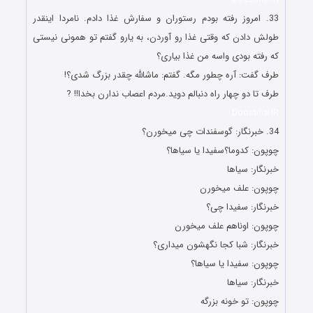
33. امروز رفته بودم رستوران و سفارش غذا دادم. نامردا اینقدر
طولش دادن که وقتی غذا رو آوردن، به یارو گفتم تو همونی نیستی
که رفته بودی واسه من غذا بیاری؟
طرف گفت: آره چطور مگه. گفتم: ماشالله چقدر بزرگ شدی؟!
طرف تا دو چهار راه دنبالم دوید.مردم اعصاب ندارن بخدا!! ?
Doostiha.IR
34. ﺧﺒﺮﻧﮕﺎﺭ: ﮔﻮﺳﻔﻨﺪﺍﺕ ﭼﯽ ﻣﯿﺨﻮﺭﻥ؟
ﭼﻮﭘﻮﻥ: ﮐﺪﻭﻣﺎ؟ﺳﻔﯿﺪﺍ ﯾﺎ ﺳﯿﺎﻫﺎ؟
ﺧﺒﺮﻧﮕﺎﺭ: ﺳﯿﺎﻫﺎ
ﭼﻮﭘﻮﻥ: ﻋﻠﻒ میخورن
ﺧﺒﺮﻧﮕﺎﺭ: ﺳﻔﯿﺪﺍ ﭼﯽ؟
ﭼﻮﭘﻮﻥ: ﺍﻭﻧﺎﻫﻢ ﻋﻠﻒ ﻣﯿﺨﻮﺭﻥ
ﺧﺒﺮﻧﮕﺎﺭ: ﺷﺒﺎ ﮐﺠﺎ ﻧﮕﻬﺸﻮﻥ ﻣﯿﺪﺍﺭﯼ؟
ﭼﻮﭘﻮﻥ: ﺳﻔﯿﺪﺍ ﯾﺎ ﺳﯿﺎﻫﺎ؟
ﺧﺒﺮﻧﮕﺎﺭ: ﺳﯿﺎﻫﺎ
ﭼﻮﭘﻮﻥ: ﺗﻮ ﺧﻮﻧﻪ ﺑﺰﺭگه