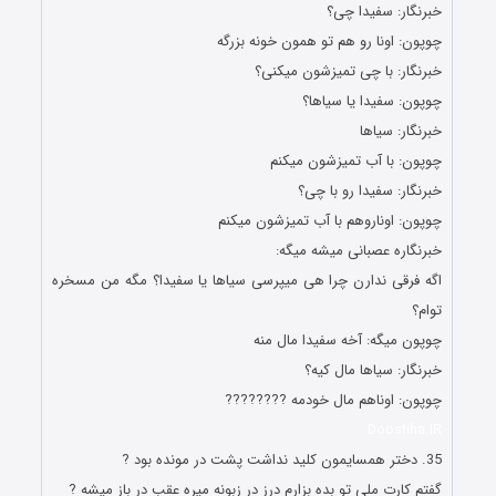
ﺧﺒﺮﻧﮕﺎﺭ: ﺳﻔﯿﺪﺍ ﭼﯽ؟
ﭼﻮﭘﻮﻥ: ﺍﻭﻧﺎ ﺭﻭ ﻫﻢ ﺗﻮ ﻫﻤﻮﻥ ﺧﻮﻧﻪ ﺑﺰﺭﮔﻪ
ﺧﺒﺮﻧﮕﺎﺭ: ﺑﺎ ﭼﯽ ﺗﻤﯿﺰﺷﻮﻥ ﻣﯿﮑﻨﯽ؟
ﭼﻮﭘﻮﻥ: ﺳﻔﯿﺪﺍ ﯾﺎ ﺳﯿﺎﻫﺎ؟
ﺧﺒﺮﻧﮕﺎﺭ: ﺳﯿﺎﻫﺎ
ﭼﻮﭘﻮﻥ: ﺑﺎ ﺁﺏ ﺗﻤﯿﺰﺷﻮﻥ ﻣﯿﮑﻨﻢ
ﺧﺒﺮﻧﮕﺎﺭ: ﺳﻔﯿﺪﺍ ﺭﻭ ﺑﺎ ﭼﯽ؟
ﭼﻮﭘﻮﻥ: ﺍﻭﻧﺎﺭﻭﻫﻢ ﺑﺎ ﺁﺏ ﺗﻤﯿﺰﺷﻮﻥ ﻣﯿﮑﻨﻢ
ﺧﺒﺮﻧﮕﺎﺭﻩ ﻋﺼﺒﺎﻧﯽ ﻣﯿﺸﻪ ﻣﯿﮕﻪ:
اگه فرقی ندارن چرا هی میپرسی سیاها یا سفیدا؟ مگه من مسخره
توام؟
ﭼﻮﭘﻮﻥ میگه: ﺁﺧﻪ ﺳﻔﯿﺪﺍ ﻣﺎﻝ ﻣﻨﻪ
ﺧﺒﺮﻧﮕﺎﺭ: ﺳﯿﺎﻫﺎ ﻣﺎﻝ ﮐﯿﻪ؟
ﭼﻮﭘﻮﻥ: ﺍﻭﻧﺎﻫﻢ ﻣﺎﻝ ﺧﻮﺩﻣﻪ ????????
Doostiha.IR
35. دختر همسایمون کلید نداشت پشت در مونده بود ?
گفتم کارت ملی تو بده بزارم درز در زبونه میره عقب در باز میشه ?