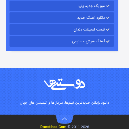
موزیک جدید پاپ
دانلود آهنگ جدید
قیمت ایمپلنت دندان
آهنگ هوش مصنوعی
زیرزمین
۲ (دوبله)
قسمت
منتشر شد
دانلود رایگان جدیدترین فیلم‌ها، سریال‌ها و انیمیشن های جهان
Doostihaa.Com
2011-2026 ©
این دریا طغیان خواهد کرد