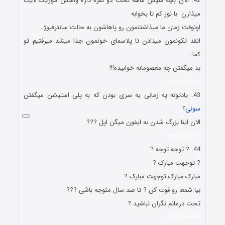
42. الان بچه شیش ماهه تخت دو نفره داره واسش موزیک لایت
میذارن با نور کم تا بخوابه
اونوقت زمان ما میذاشتنمون رو پاهاشون به حالت سانترفیوژ….
انقد تکونمون میدادن تا پلاسمای خونمون جدا میشد میرفتیم تو
کما…
بد میگفتن چه معصومانه خوابیده!!!
Doostiha.IR
43. یادتونه یه زمانی یه سری بودن که به پلی استیشن میگفتن
سونی
؟
الان اینا بزرگ شدن به ایفون میگن اپل ???
Doostiha.IR
44. ? توجه توجه ?
? توجهت مبارک ?
مبارک مبارک توجهت مبارک ?
بیا شمعا رو فوت کن ? تا صد سال متوجه باشی ???
تحت درمانم نگران نباشید ?
Doostiha.IR