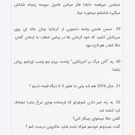
مجلس میرقصه دامادا فکر میکنن فامیل عروسه پنجاه شاباش
میگیره شامشم میخوره میاد.
Doostiha.IR
29. حسن فتحی واسه دلجویی از کرمانیا چنان ماله ای روی
سریالش کشید که خود کرمانی ها در پیامی خطاب به ایشان گفتن:
حالا انقدر هم لازم نبود.
Doostiha.IR
30. یه “آش مرگ بر آمریکایی” واست بپزم نیم وجب اورانیم روش
باشه!
Doostiha.IR
31. سال 2016 هم شد ولی ما هنوز 3 تا دیگه قیمه داریم ?
Doostiha.IR
32. به زنه خبر دادن شوهرتو که فرستاده بودی مرغ بخره تصادف
کرد کشته شد
گفتن حالا میخوای چیکار کنی؟
گفت نمیدونم خودمم شوکه شدم شاید ماکارونی درست کنم ?
Doostiha.IR