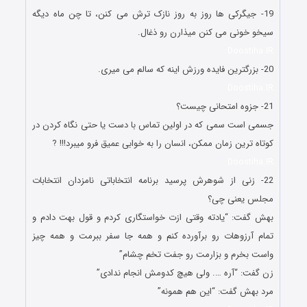
19- جیگرکی ها روز به روز نازک ترش می کنن، تا چن ماه دیگه
سیخو خونی می کنن میذارن رو ذغال.
Doostiha.IR
20- بزرگترین فایده ورزش اینه که سالم می میری.
Doostiha.IR
21- ﺟﺰﻭﻩ ﺍﻣﺘﺤﺎﻧﯽ ﭼﯿﺴﺖ؟
ﺟﺴﻤﯽ ﺍﺳﺖ ﺳﻤﯽ ﮐﻪ ﺩﺭ ﺍﻭﻟﯿﻦ ﺗﻤﺎﺱ ﺑﺎ ﺩﺳﺖ ﯾﺎ ﺣﺘﯽ ﻧﮕﺎﻩ ﮐﺮﺩﻥ ﺩﺭ
ﮐﻮﺗﺎﻩ ﺗﺮﯾﻦ ﺯﻣﺎﻥ ﻣﻤﮑﻦ، ﺍﻧﺴﺎﻥ ﺭﺍ ﺑﻪ ﺧﻮﺍﺑﯽ ﻋﻤﯿﻖ ﻓﺮﻭ ﻣﯿﺒﺮﺩ!!! ?
Doostiha.IR
22- زنی از شوهرش پرسید برنامه انتخاباتی نامزدان انتخابات
مجلس یعنی چی؟
بهش گفت: “یادته وقتی ازت خواستگاری کردم و قول بهت دادم و
تمام آرزوهات رو برآورده کنم و همه جا سفر ببرمت و همه چیز
واست بخرم و بزارمت رو جفت تخم چشام”
زن گفت: “آره …. ولی هیچ کدومش انجام ندادی”
مرد بهش گفت: “این هم همونه”