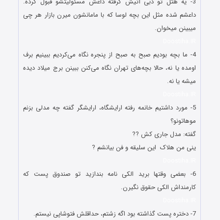
3- یه هتل تو دبی آتیش گرفته داعش مسئولیتشو قبول کرده.
داعشم شده مثل این بچه لوسا که با مامانشون میرن بازار هر چی
میبینن میخوان.
Doostiha.IR
4- ما بچه بودیم صبح به صبح از پنجره نگاه می‌کردیم ببینیم برف
اومده یا نه، حالا بچه‌های تهران نگاه می‌کنن ببینن برج میلاد دیده
میشه یا نه.
Doostiha.IR
5- مورد داشتیم خانمه رفته ارایشگاه، ارایشگر گفته چه مدلی بزنم
موهاتونو؟
گفته: مدل جاری کش ??
ینی من هلاک این سلیقه و فن بیانشم ?
Doostiha.IR
6- بعضی وقتها برید الکی نامه بندازید تو صندوق پست که
کارمنداش الکی حقوق نگیرن.
Doostiha.IR
7- دختره پست گذاشته بود اگه زشتم، حداقلش فتوشاپی نیستم.