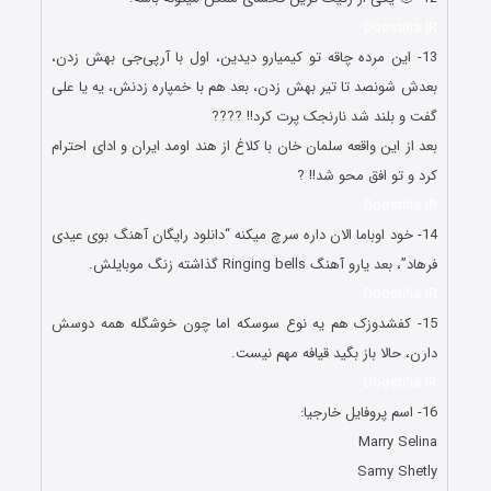
Doostiha.IR
13- این مرده چاقه تو کیمیارو دیدین، اول با آرپی‌جی بهش زدن،
بعدش شونصد تا تیر بهش زدن، بعد هم با خمپاره زدنش، یه یا علی
گفت و بلند شد نارنجک پرت کرد!! ????
بعد از این واقعه سلمان خان با کلاغ از هند اومد ایران و ادای احترام
کرد و تو افق محو شد!! ?
Doostiha.IR
14- خود اوباما الان داره سرچ میکنه “دانلود رایگان آهنگ بوی عیدی
فرهاد”، بعد یارو آهنگ Ringing bells گذاشته زنگ موبایلش.
Doostiha.IR
15- کفشدوزک هم یه نوع سوسکه اما چون خوشگله همه دوسش
دارن، حالا باز بگید قیافه مهم نیست.
Doostiha.IR
16- اسم پروفایل خارجیا:
Marry Selina
Samy Shetly