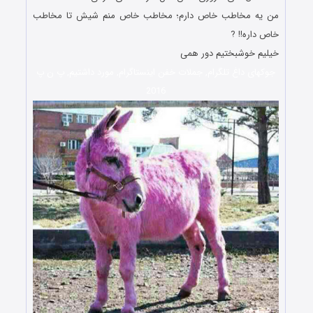
من یه مخاطب خاص دارم؛ مخاطب خاص منم شیش تا مخاطب
خاص داره!! ?
خیلیم خوشبختیم دور همی
جوکهای داغ تلگرام, جملات خفن اینستاگرام, مورد داشتیم, پ ن پ
2016