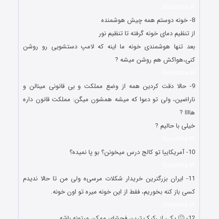
Doostiha.IR
8- خونه دوستم همه چیش هوشمنده
از تنظیم دمای خونه گرفته تا تنظیم نور
بعد تنها هوشمندی خونه ما اینه که لامپ دستشویی رو روشن
کنی،هواکش هم روشن میشه ?
Doostiha.IR
9- حالا دقت کردین همه از وضع مملکت و بی قانونی مینالن و
ناراضین، ولی تو دعوا که میشه همشون میگن: مملکت قانون داره
هاااا ?
خیلی با حالیم ?
Doostiha.IR
10- آمریکاییا تو کالج درس میخونن؟ بو پا نمیده؟
Doostiha.IR
11- ایران بزرگترین خریدار شکلات مرسی‌ه ولی من تا حالا ندیدم
کسی باز کنه بخوریم، فقط از این خونه میره تو اون خونه.
Doostiha.IR
12- 🙂 یکی از رکیک ترین فحشای ممکن میتونه باشه.