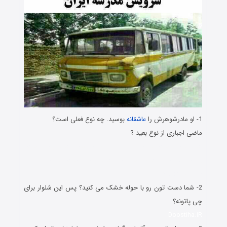
1- او مادرشوهرش را
عاشقانه
بوسید. چه نوع فعلی است؟
ماضی اجباری از نوع بعید ?
گلچین طنز جوکها و اس ام اس سرکاری خنده دار گلچین طنز جوکها
و اس ام اس سرکاری خنده دار گلچین طنز جوکها و اس ام اس
سرکاری خنده دار
2- شما دست تون رو با حوله خشک می کنید؟ پس این شلوار برای
چی پاتونه؟
Doostiha.IR