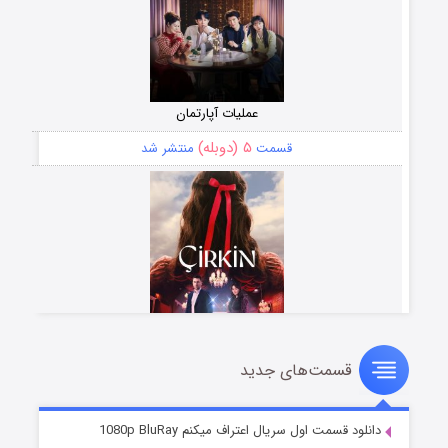
عملیات آپارتمان
۵ (دوبله)
قسمت
منتشر شد
قسمت‌های جدید
سریال زشت
۲ (زیرنویس)
قسمت
منتشر شد
دانلود قسمت اول سریال اعتراف میکنم 1080p BluRay