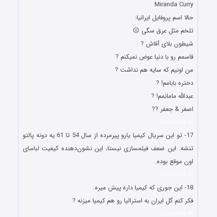
Miranda Curry
حالا اسم پروفایل ایرانیا:
تلخم مثل عرق سگی ☹️
شیطون بلای آقاش ?
قاسمم رو با دنیا عوض نمیکنم ?
من اونیم که سایه هم نداشت ?
دختره بابامم! ?
عبدالله مامانمم! ?
اصغر & جعفر ??
Doostiha.IR
17- تو این سریال کیمیا یارو پیرمرده از سال 54 تا 61 یه دونه پالتو
تنشه. این ضعف فیلمسازی نیستا، این نشون‌دهنده کیفیت لباسای
اون موقع بوده.
Doostiha.IR
18- این جوری که کیمیا داره پیش میره.
فکر کنم گل ایران به استرالیا رو هم کیمیا میزنه ?
Doostiha.IR