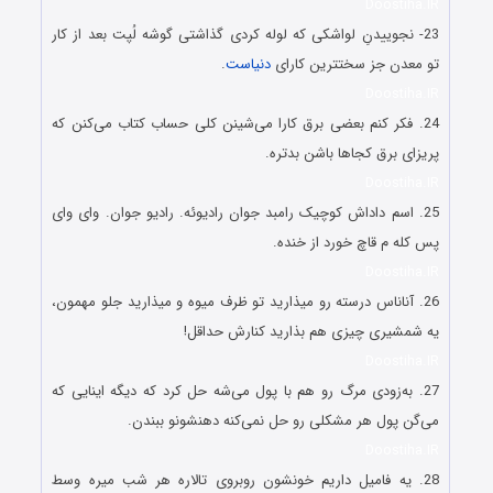
Doostiha.IR
23- نجوییدنِ لواشکى که لوله کردى گذاشتى گوشه لُپت بعد از کار
تو معدن جز سختترین کاراى
دنیاست
.
Doostiha.IR
24. فکر کنم بعضی برق کارا می‌شینن کلی حساب کتاب می‌کنن که
پریزای برق کجاها باشن بدتره.
Doostiha.IR
25. اسم داداش کوچیک رامبد جوان رادیوئه. رادیو جوان. واى واى
پس کله م قاچ خورد از خنده.
Doostiha.IR
26. آناناس درسته رو میذارید تو ظرف میوه و میذارید جلو مهمون،
یه شمشیری چیزی هم بذارید کنارش حداقل!
Doostiha.IR
27. به‌زودی مرگ رو هم با پول می‌شه حل کرد که دیگه اینایی که
می‌گن پول هر مشکلی رو حل نمی‌کنه دهنشونو ببندن.
Doostiha.IR
28. یه فامیل داریم خونشون روبروی تالاره هر شب میره وسط