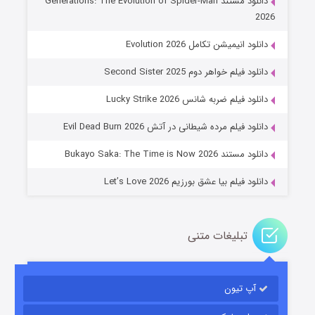
دانلود مستند Generations: The Evolution of Spider-Man
2026
دانلود انیمیشن تکامل Evolution 2026
دانلود فیلم خواهر دوم Second Sister 2025
جادوگری در مغولستان
دانلود فیلم ضربه شانس Lucky Strike 2026
۱۴ (زیرنویس)
قسمت
منتشر شد
دانلود فیلم مرده شیطانی در آتش Evil Dead Burn 2026
دانلود مستند Bukayo Saka: The Time is Now 2026
دانلود فیلم بیا عشق بورزیم Let’s Love 2026
تبلیغات متنی
باب اسفنجی فصل ۱۷
آپ تیون
۶ (زیرنویس)
قسمت
منتشر شد