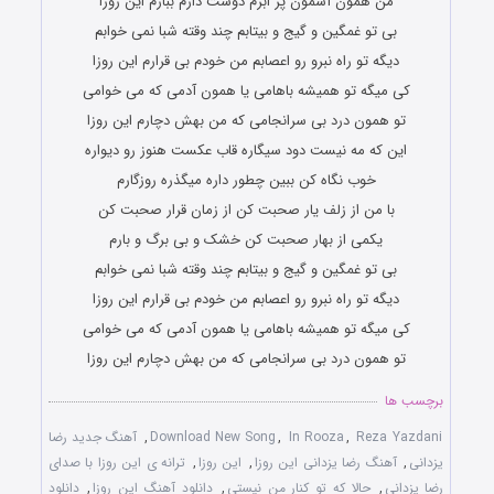
من همون آسمون پر ابرم دوست دارم ببارم این روزا
بی تو غمگین و گیج و بیتابم چند وقته شبا نمی خوابم
دیگه تو راه نبرو رو اعصابم من خودم بی قرارم این روزا
کی میگه تو همیشه باهامی یا همون آدمی که می خوامی
تو همون درد بی سرانجامی که من بهش دچارم این روزا
این که مه نیست دود سیگاره قاب عکست هنوز رو دیواره
خوب نگاه کن ببین چطور داره میگذره روزگارم
با من از زلف یار صحبت کن از زمان قرار صحبت کن
یکمی از بهار صحبت کن خشک و بی برگ و بارم
بی تو غمگین و گیج و بیتابم چند وقته شبا نمی خوابم
دیگه تو راه نبرو رو اعصابم من خودم بی قرارم این روزا
کی میگه تو همیشه باهامی یا همون آدمی که می خوامی
تو همون درد بی سرانجامی که من بهش دچارم این روزا
برچسب ها
Reza Yazdani
,
In Rooza
,
Download New Song
,
آهنگ جدید رضا
یزدانی
,
آهنگ رضا یزدانی این روزا
,
این روزا
,
ترانه ی این روزا با صدای
رضا یزدانی
,
حالا که تو کنار من نیستی
,
دانلود آهنگ این روزا
,
دانلود