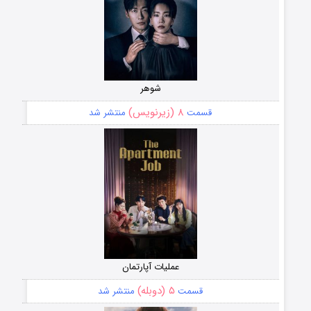
شوهر
۸ (زیرنویس)
قسمت
منتشر شد
عملیات آپارتمان
۵ (دوبله)
قسمت
منتشر شد