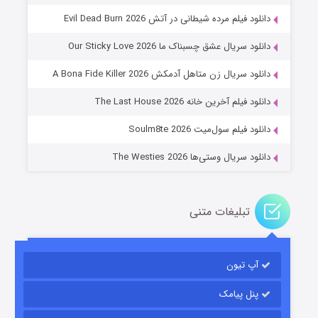
دانلود فیلم مرده شیطانی در آتش Evil Dead Burn 2026
دانلود سریال عشق چسبناک ما Our Sticky Love 2026
عملیات آپارتمان
دانلود سریال زن متاهل آدمکش A Bona Fide Killer 2026
۲ (زیرنویس)
قسمت
منتشر شد
دانلود فیلم آخرین خانه The Last House 2026
دانلود فیلم سول‌میت Soulm8te 2026
دانلود سریال وستی‌ها The Westies 2026
تبلیغات متنی
مردگان متحرک: شهر مرده ۳
۲ (زیرنویس)
قسمت
منتشر شد
آپ تیون
پنل پیامک