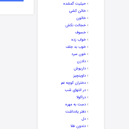
حیثیت گمشده
خائن کشی
خاتون
خجالت نکش
خسوف
خواب زده
خوب بد جلف
خون سرد
دادزن
داریوش
داوینچیز
دختران کوچه غم
در انتهای شب
دراکولا
دست به مهره
دفتر یادداشت
دل
دندون طلا