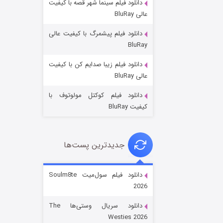
دانلود فیلم سینما شهر قصه با کیفیت
عالی BluRay
دانلود فیلم پیشمرگ با کیفیت عالی
BluRay
دانلود فیلم زیبا صدایم کن با کیفیت
جادوگری در مغولستان
عالی BluRay
14 (زیرنویس)
قسمت
منتشر شد
دانلود فیلم کوکتل مولوتوف با
کیفیت BluRay
جدیدترین پست‌ها
دانلود فیلم سول‌میت Soulm8te
2026
باب اسفنجی فصل ۱۷
دانلود سریال وستی‌ها The
6 (زیرنویس)
قسمت
منتشر شد
Westies 2026