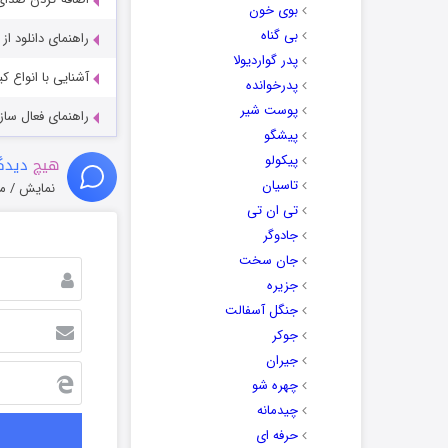
بوی خون
بی گناه
راهنمای دانلود ا
پدر گواردیولا
آشنایی با انواع ک
پدرخوانده
پوست شیر
راهنمای فعال سازی کیفیت R
پیشگو
پیکولو
هیچ
دیدگا
تاسیان
نمایش / م
تی ان تی
جادوگر
جان سخت
جزیره
جنگل آسفالت
جوکر
جیران
چهره شو
چیدمانه
حرفه ای