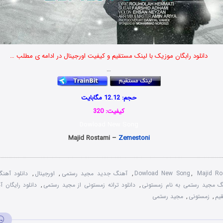
دانلود رابگان موزیک با لینک مستقیم و کیفیت اورجینال در ادامه ی مطلب …
…
حجم: 12.12 مگابایت
کیفیت: 320
Dowload New Song
Majid Rostami –
Zemestoni
Majid Ro
,
Dowload New Song
,
آهنگ جدید مجید رستمی
,
اورجینال
,
دانلود آهن
نگ مجید رستمی به نام زمستونی
,
دانلود ترانه زمستونی از مجید رستمی
,
دانلود رایگان 
قیم
,
زمستونی
,
مجید رستمی