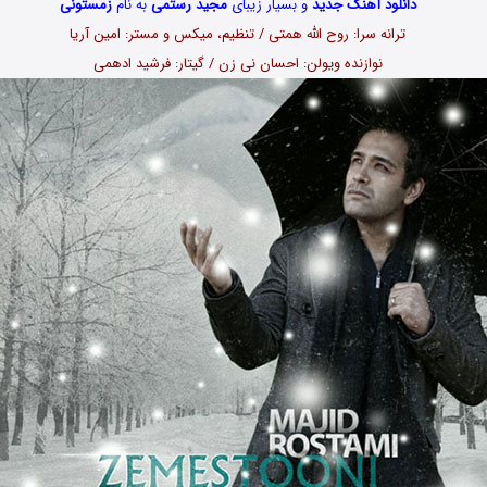
دانلود آهنگ جدید
و بسیار زیبای
مجید رستمی
به نام
زمستونی
ترانه سرا: روح الله همتی / تنظیم، میکس و مستر: امین آریا
نوازنده ویولن: احسان نی زن / گیتار: فرشید ادهمی