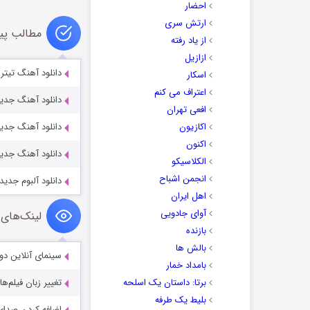
احضار
ارتش سری
مطالب پی
از یاد رفته
ازازیل
دانلود آهنگ تیت
اسکار
اعتراف می کنم
دانلود آهنگ جدید
افعی تهران
اکازیون
دانلود آهنگ جدی
اکنون
دانلود آهنگ جدی
الکلاسیکو
انجمن اشباح
دانلود آلبوم جدید
اهل ایران
آوای جادویی
لینک‌های 
بازنده
بالش ها
سینمای آنلاین دو
بامداد خمار
برتا: داستان یک اسلحه
تغییر زبان فیلم‌ها
بلیط یک‌‌ طرفه
اضافه کردن صدای 