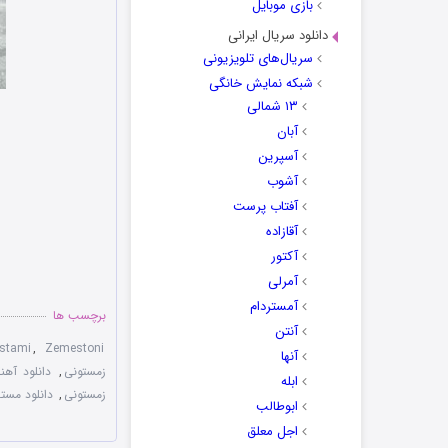
بازی موبایل
دانلود سریال ایرانی
سریال‌های تلویزیونی
شبکه نمایش خانگی
۱۳ شمالی
آبان
آسپرین
آشوب
آفتاب پرست
آقازاده
آکتور
آمرلی
آمستردام
برچسب ها
آنتن
stami
,
Zemestoni
آنها
زمستونی
,
دانلود آه
ابله
زمستونی
,
دانلود مست
ابوطالب
اجل معلق