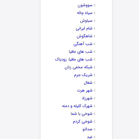
سووشون
سیاه چاله
سیاوش
شام ایرانی
شاهگوش
شب آهنگی
شب های مافیا
شب های مافیا: زودیاک
شبکه مخفی زنان
شریک جرم
شغال
شهر هرت
شهرزاد
شهرک کلیله و دمنه
شوخی با شما
شوخی کردم
صداتو
ضد