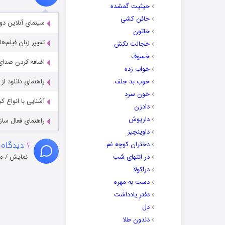
حیثیت گمشده
خائن کشی
سینمای آنلاین دو
خاتون
تغییر زبان فیلم‌ها
خجالت نکش
خسوف
اضافه کردن صدای 
خواب زده
خوب بد جلف
راهنمای دانلود ا
خون سرد
آشنایی با انواع ک
دادزن
داریوش
راهنمای فعال سازی کیفیت R
داوینچیز
۲
دیدگاه 
دختران کوچه غم
در انتهای شب
نمایش / م
دراکولا
دست به مهره
دفتر یادداشت
دل
دندون طلا