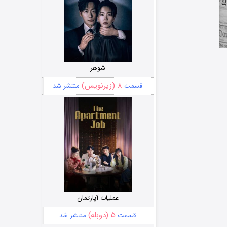
شوهر
۸ (زیرنویس)
قسمت
منتشر شد
عملیات آپارتمان
۵ (دوبله)
قسمت
منتشر شد