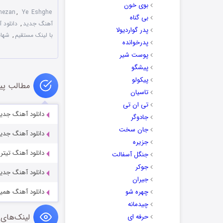
بوی خون
mezan
,
Ye Eshghe
بی گناه
آهنگ جدید
,
دانلود 
پدر گواردیولا
با لینک مستقیم
,
شها
پدرخوانده
پوست شیر
پیشگو
پیکولو
مطالب پی
تاسیان
تی ان تی
دانلود آهنگ جدید
جادوگر
جان سخت
دانلود آهنگ جدید
جزیره
دانلود آهنگ تیتر
جنگل آسفالت
جوکر
دانلود آهنگ جدی
جیران
چهره شو
دانلود آهنگ همین
چیدمانه
لینک‌های 
حرفه ای