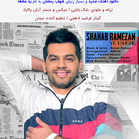
دانلود آهنگ جدید
و بسیار زیبای
شهاب رمضان
به نام
یه عشقه
ترانه و ملودی: بابک بابایی / میکس و مستر: آرش پاکزاد
گیتار: فرشید ادهمی / تنظیم کننده: نیمان