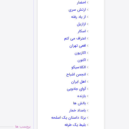
احضار
ارتش سری
از یاد رفته
ازازیل
اسکار
اعتراف می کنم
افعی تهران
اکازیون
اکنون
الکلاسیکو
انجمن اشباح
اهل ایران
آوای جادویی
بازنده
بالش ها
بامداد خمار
برتا: داستان یک اسلحه
بلیط یک‌‌ طرفه
برچسب ها