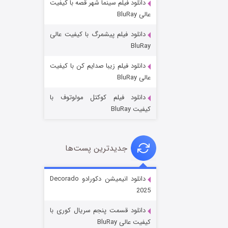
دانلود فیلم سینما شهر قصه با کیفیت
عالی BluRay
دانلود فیلم پیشمرگ با کیفیت عالی
BluRay
دانلود فیلم زیبا صدایم کن با کیفیت
جادوگری در مغولستان
عالی BluRay
۱۴ (زیرنویس)
قسمت
منتشر شد
دانلود فیلم کوکتل مولوتوف با
کیفیت BluRay
جدیدترین پست‌ها
دانلود انیمیشن دکورادو Decorado
2025
باب اسفنجی فصل ۱۷
دانلود قسمت پنجم سریال کوری با
۶ (زیرنویس)
قسمت
منتشر شد
کیفیت عالی BluRay