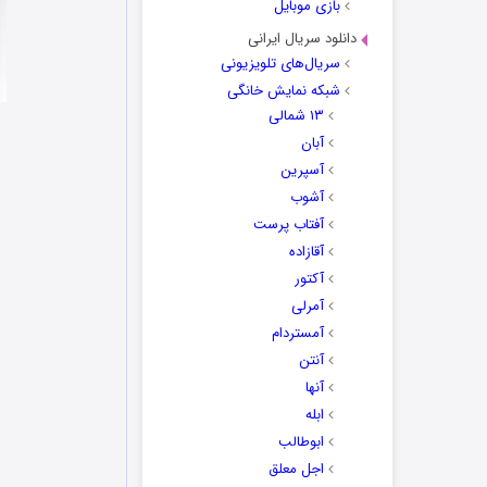
بازی موبایل
دانلود سریال ایرانی
سریال‌های تلویزیونی
شبکه نمایش خانگی
۱۳ شمالی
آبان
آسپرین
آشوب
آفتاب پرست
آقازاده
آکتور
آمرلی
آمستردام
آنتن
آنها
ابله
ابوطالب
اجل معلق