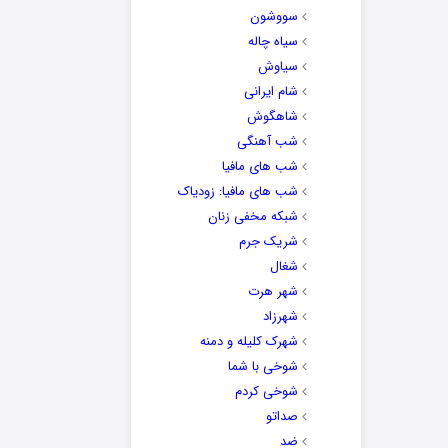
سووشون
سیاه چاله
سیاوش
شام ایرانی
شاهگوش
شب آهنگی
شب های مافیا
شب های مافیا: زودیاک
شبکه مخفی زنان
شریک جرم
شغال
شهر هرت
شهرزاد
شهرک کلیله و دمنه
شوخی با شما
شوخی کردم
صداتو
ضد