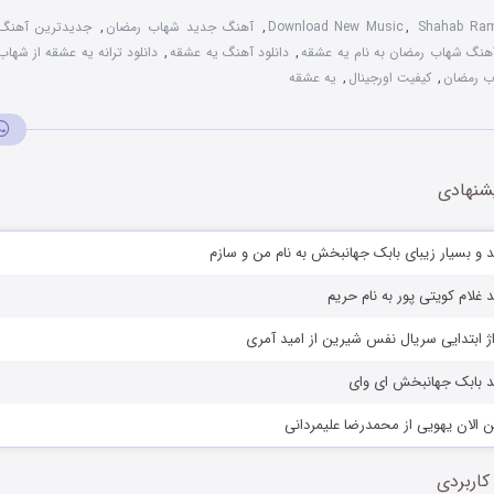
Shahab Ra
,
Download New Music
,
آهنگ جدید شهاب رمضان
,
جدیدترین آهنگ
آهنگ شهاب رمضان به نام یه عشقه
,
دانلود آهنگ یه عشقه
,
دانلود ترانه یه عشقه از شها
ب رمضان
,
کیفیت اورجینال
,
یه عشقه
شنهادی
 و بسیار زیبای بابک جهانبخش به نام من و سازم
 غلام کویتی پور به نام حریم
اژ ابتدایی سریال نفس شیرین از امید آمری
د بابک جهانبخش ای وای
 الان یهویی از محمدرضا علیمردانی
کاربردی