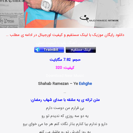
دانلود رایگان موزیک با لینک مستقیم و کیفیت اورجینال در ادامه ی مطلب …
جدیدترین آهنگ پاپ با کیفیت اصلی
حجم: 7.82 مگابایت
کیفیت: 320
Download New Music
Shahab Ramezan – Ye
Eshghe
…
متن ترانه ی یه عشقه با صدای شهاب رمضان:
بی قرارم من دوست دارم
یه دو سه روزی که ندیدم تو رو
دارو و ندارم بیا کنارم بذار نگات کنم هر جا می خوای برو
یه روز آخرش تو رو عاشق می کنم