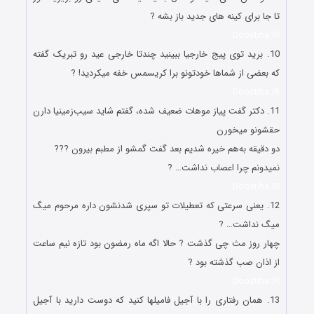
تا جا برای کینه های جدید باز بشه ?
Doostiha.IR
10. برید توی پیج خارجیا ببینید چندتا خارجی عید رو تبریک گفته
که بعضی از شماها خودتونو برا کریسمس خفه میکردید! ?
Doostiha.IR
11. دکتر گفت پیاز موهات ضعیف شده، گفتم شاید سیب‌زمینیا دارن
حقشونو میخورن
دو دقیقه به‌هم خیره شدیم بعد گفت گمشو از مطبم بیرون ???
نمیدونم چرا اعصاب نداشت… ?
Doostiha.IR
12. یعنی سرعتی که تعطیلات تو سپری شدنشون داره مرحوم میگ
میگ نداشت… ?
چهار روز مث چی گذشت ? حالا اگه ماه رمضون بود تازه نیم ساعت
از اذان صب گذشته بود ?
Doostiha.IR
13. همان رفتاری را با آجیل فامیلها کنید که دوست دارید با آجیل