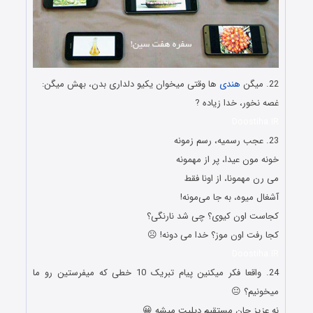
22. میگن
هندی
ها وقتی میخوان یکیو دلداری بدن، بهش میگن:
غصه نخور، خدا زیاده ?
Doostiha.IR
23. عجب رسمیه، رسم زمونه
خونه‌ مون عیدا، پر از مهمونه
می‌ رن مهمونا، از اونا فقط
آشغال میوه، به جا می‌مونه!
کجاست اون کیوی؟ چی شد نارنگی؟
کجا رفت اون موز؟ خدا می‌ دونه! ☹️
Doostiha.IR
24. واقعا فکر میکنین پیام تبریک 10 خطی که میفرستین رو ما
میخونیم؟ 😐
نه عزیز جان مستقیم دیلیت میشه 😀