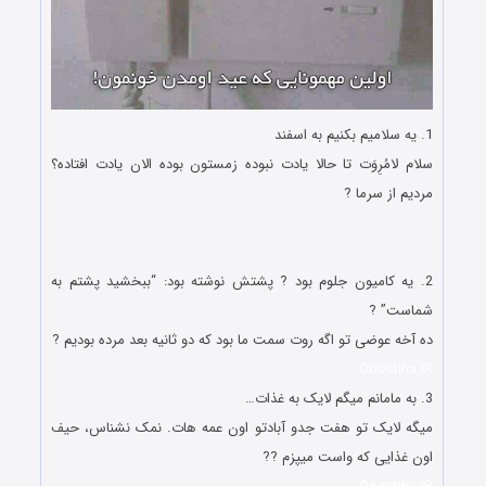
1. یه سلامیم بکنیم به اسفند
سلام لامُرِوَت تا حالا یادت نبوده زمستون بوده الان یادت افتاده؟
مردیم از سرما ?
لطیفه های باحال و اس ام اس داغ نوروزی لطیفه های باحال و اس
ام اس داغ نوروزی لطیفه های باحال و اس ام اس داغ نوروزی
2. یه کامیون جلوم بود ? پشتش نوشته بود: “ببخشید پشتم به
شماست” ?
ده آخه عوضی تو اگه روت سمت ما بود که دو ثانیه بعد مرده بودیم ?
Doostiha.IR
3. به مامانم میگم لایک به غذات…
میگه لایک تو هفت جدو آبادتو اون عمه هات. نمک نشناس، حیف
اون غذایی که واست میپزم ??