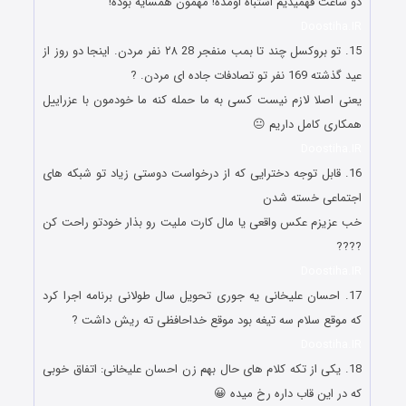
دو ساعت فهمیدیم اشتباه اومده! مهمون همسایه بوده!
Doostiha.IR
15. تو بروکسل چند تا بمب منفجر 28 ۲۸ نفر مردن. اینجا دو روز از
عید گذشته 169 نفر تو تصادفات جاده ای مردن. ?
یعنی اصلا لازم نیست کسی به ما حمله کنه ما خودمون با عزراییل
همکاری کامل داریم 😐
Doostiha.IR
16. ﻗﺎﺑﻞ ﺗﻮﺟﻪ ﺩﺧﺘﺮﺍﯾﯽ ﮐﻪ ﺍﺯ ﺩﺭﺧﻮﺍﺳﺖ ﺩﻭﺳﺘﯽ ﺯﯾﺎﺩ ﺗﻮ ﺷﺒﮑﻪ ﻫﺎﯼ
ﺍﺟﺘﻤﺎﻋﯽ ﺧﺴﺘﻪ ﺷﺪﻥ
ﺧﺐ ﻋﺰﯾﺰﻡ ﻋﮑﺲ ﻭﺍقعی یا مال کارت ملیت رو ﺑﺬﺍﺭ ﺧﻮﺩﺗﻮ ﺭﺍﺣﺖ کن
????
Doostiha.IR
17. احسان علیخانی یه جوری تحویل سال طولانی برنامه اجرا کرد
که موقع سلام سه تیغه بود موقع خداحافظی ته ریش داشت ?
Doostiha.IR
18. یکی از تکه کلام های حال بهم زن احسان علیخانی: اتفاق خوبی
که در این قاب داره رخ میده 😀