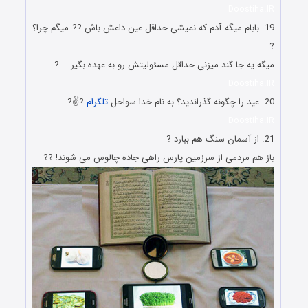
Doostiha.IR
19. بابام میگه آدم که نمیشی حداقل عین داعش باش ?? میگم چرا؟
?
میگه یه جا گند میزنی حداقل مسئولیتش رو به عهده بگیر … ?
Doostiha.IR
20. عید را چگونه گذراندید؟ به نام خدا سواحل
تلگرام
?✌?
Doostiha.IR
21. از آسمان سنگ هم ببارد ?
باز هم مردمی از سرزمین پارس راهی جاده چالوس می شوند! ??