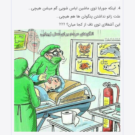
Doostiha.IR
4. اینکه جورابا توی ماشین لباس شویی گم میشن هیچی…
علت زانو نداشتن پنگوئن ها هم هیچی…
این آشغالای توی ناف از کجا میان؟ ???