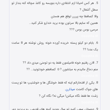
5. هر کس احیانا ازم انتقادی داره بنویسه رو کاغذ مچاله کنه بنداز تو
سطل آشغال ?
والا کصافطا چه پرررر توقع هم هستن
همین که سایم بالا سرتون بوده برید خدارو شکر کنید…
مرسی بوس بوس ???
Doostiha.IR
6. بابام دو کیلو پسته خریده آورده خونه روش نوشته هر 8 ساعت
یک عدد! ??
Doostiha.IR
7. الان رفتیم خونه فامیلمون فقط یه دو تومنی عیدی داد ??
منم دماغ مالیدم به مبلشون ?☺️ کصافطم خودتونید… ??
Doostiha.IR
8. یکی از افتخاراتم اینه که فقط خوشگل ها و خوشتیپ ها تو پست
های جوک کامنت
میذارن
.
زشت ها فقط نگاه میکنن! میگی نه؟ نگاه کن ?
Doostiha.IR
9. دوستان ‏سعی کنید تو سال جدید کینه های قدیمی رو بریزید دور