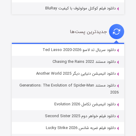
دانلود فیلم کوکتل مولوتوف با کیفیت BluRay
جدیدترین پست‌ها
خاندان اژدها فصل ۳
دانلود سریال تد لاسو Ted Lasso 2020-2026
۶ (زیرنویس)
قسمت
منتشر شد
دانلود مستند Chasing the Rains 2022
دانلود انیمیشن دنیایی دیگر Another World 2025
دانلود مستند Generations: The Evolution of Spider-Man
2026
دانلود انیمیشن تکامل Evolution 2026
دانلود فیلم خواهر دوم Second Sister 2025
جادوگری در مغولستان
دانلود فیلم ضربه شانس Lucky Strike 2026
۱۴ (زیرنویس)
قسمت
منتشر شد