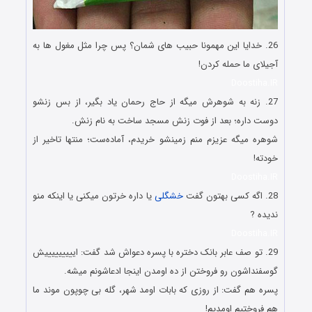
26. خدایا این مهمونا حبیب های شمان؟ پس چرا مثل مغول ها به
آجیلای ما حمله کردن!
Doostiha.IR
27. زنه به شوهرش میگه از حاج رحمان یاد بگیر، از بس زنشو
دوست داره؛ بعد از فوت زنش مسجد ساخت به نام زنش.
شوهره میگه عزیزم منم زمینشو خریدم، آماده‌ست؛ منتها تاخیر از
خودته!
Doostiha.IR
28. اگه کسی بهتون گفت
خشگلی
یا داره خرتون میکنی یا اینکه منو
ندیده ?
Doostiha.IR
29. تو صف عابر بانک دختره با پسره دعواش شد گفت: ایییییییییش
گوسفنداشون رو فروختن از ده اومدن اینجا ادعاشونم میشه.
پسره هم گفت: از روزی که بابات اومد شهر، گله بی چوپون موند ما
هم فروختیم اومدیم!