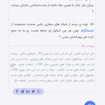
میگن عابر بانک تا همین حالا داشته از خنده اسکناس شاباش میداده
?
Doostiha.IR
30. توده ی مردم از شبکه های مجازی راضی هستند مخصوصا از
اینستاگرام
. چون هر چی اسکول تو جامعه هست رو یه جا جمع
کرده هی بهم فحش میدن ?
برچسب ها
اس ام اس خفن
,
اس ام اس خنده دار نوروز 95
,
استاتوس فانی
,
پیامک
خنده دار
,
پیامکهای بامزه
,
تازه ترین پیامک های نوروزی
,
جدیدترین اس
ام اس های طنز و جوک های نوروزی سال 1395
,
جملات بامزه
,
جوک
خفن
,
جوک های جدید تلگرام
,
جوک و اس ام اس طنز نوروز 1395
,
جوکهای داغ
,
شوخی های باحال شبکه های اجتماعی
,
شوخی های جدید
تلگرام
,
عکس های باحال تازه
,
عکس های خنده دار جدید
,
لطیفه داغ