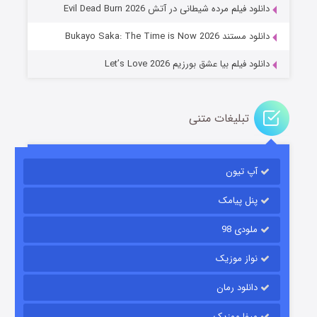
دانلود فیلم مرده شیطانی در آتش Evil Dead Burn 2026
دانلود مستند Bukayo Saka: The Time is Now 2026
دانلود فیلم بیا عشق بورزیم Let’s Love 2026
تبلیغات متنی
باب اسفنجی فصل ۱۷
آپ تیون
۶ (زیرنویس)
قسمت
منتشر شد
پنل پیامک
ملودی 98
نواز موزیک
دانلود رمان
میفا موزیک