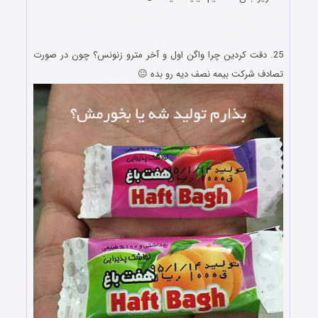
لطیفه های باحال و اس ام اس داغ نوروزی لطیفه های باحال و اس
ام اس داغ نوروزی
25. دقت کردین چرا واگن اول و آخر مترو زنونس؟ چون در صورت
تصادف شرکت بیمه نصف دیه رو بده 😐