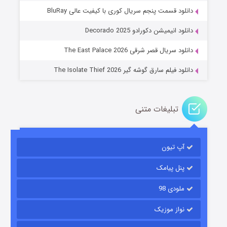
دانلود قسمت پنجم سریال کوری با کیفیت عالی BluRay
عملیات آپارتمان
دانلود انیمیشن دکورادو Decorado 2025
۲ (زیرنویس)
قسمت
منتشر شد
دانلود سریال قصر شرقی The East Palace 2026
دانلود فیلم سارق گوشه گیر The Isolate Thief 2026
تبلیغات متنی
آپ تیون
مردگان متحرک: شهر مرده ۳
۲ (زیرنویس)
قسمت
منتشر شد
پنل پیامک
ملودی 98
نواز موزیک