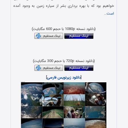
خواهیم بود که با بهره برداری بشر از سیاره زمین به وجود آمده
است
…
دانلود فیلم با دوبله فارسی و حجم کم x265 HEVC FULL HD
(دانلود نسخه 1080p با حجم 600 مگابایت)
دانلود رایگان مستند حیات وحش با لینک مستقیم و کیفیت بلوری
1080p & 720p
(دانلود نسخه 720p با حجم 300 مگابایت)
[
دانلود زیرنویس فارسی
]