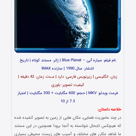
نام فیلم: سیاره آبی – Blue Planet | ژانر: مستند کوتاه | تاریخ
انتشار: سال 1990 | سازنده IMAX
زبان: انگلیسی | زیرنویس فارسی: دارد | مـدت زمان: 42 دقیقه |
کیفیت تصویر: بلوری
فرمت ویدئو: MKV | حجم: 600 مگابایت + 300 مگابایت | امتیاز
7.3 از 10
خلاصه داستان:
در چند ماموریت فضایی، مکان هایی از زمین به تصویر کشیده شده
که هیچکس تابحال نتوانسته به آنجا برود! همچنین در این مستند
ما شاهد مکان های مختلف و آسیب های زیست محیطی بسیاری