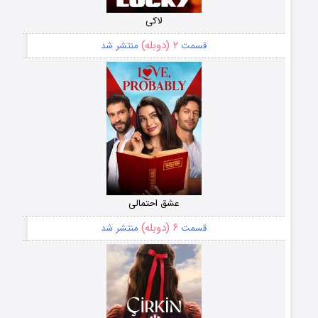
لاکی
۲ (دوبله)
قسمت
منتشر شد
عشق احتمالی
۶ (دوبله)
قسمت
منتشر شد