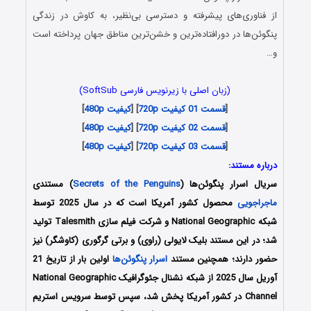
از فناوری‌های پیشرفته و دسترسی بی‌نظیر، به کاوش در زندگی
پنگوئن‌ها در دورافتاده‌ترین و خشن‌ترین مناطق جهان پرداخته است
و…
(زبان اصلی با زیرنویس فارسی SoftSub)
[
قسمت 01 کیفیت 720p
] [
کیفیت 480p
]
[
قسمت 02 کیفیت 720p
] [
کیفیت 480p
]
[
قسمت 03 کیفیت 720p
] [
کیفیت 480p
]
درباره مستند:
سریال اسرار پنگوئن‌ها (
Secrets of the Penguins
) مستندی
ماجراجویی
محصول کشور آمریکا است که در سال 2025 توسط
شبکه National Geographic و شرکت فیلم سازی Talesmith تولید
شد؛ در این مستند بلیک لایولی (راوی) و برتی گرگوری (کاوشگر) نیز
حضور دارند؛ همچنین مستند
اسرار پنگوئن‌ها
اولین بار از تاریخ 21
آوریل سال 2025 از شبکه نشنال جئوگرافیک National Geographic
Channel در کشور آمریکا پخش شد، سپس توسط سرویس استریم