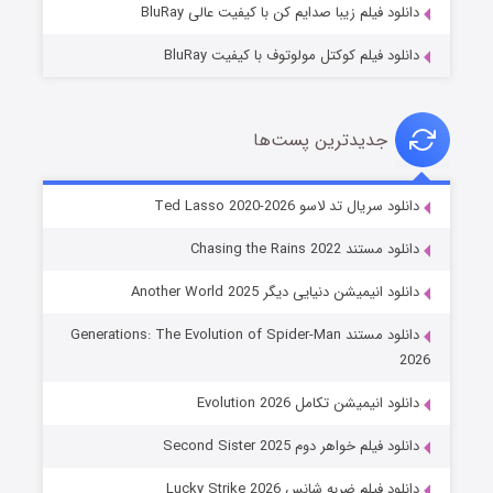
دانلود فیلم زیبا صدایم کن با کیفیت عالی BluRay
دانلود فیلم کوکتل مولوتوف با کیفیت BluRay
جدیدترین پست‌ها
خاندان اژدها فصل ۳
دانلود سریال تد لاسو Ted Lasso 2020-2026
۶ (زیرنویس)
قسمت
منتشر شد
دانلود مستند Chasing the Rains 2022
دانلود انیمیشن دنیایی دیگر Another World 2025
دانلود مستند Generations: The Evolution of Spider-Man
2026
دانلود انیمیشن تکامل Evolution 2026
دانلود فیلم خواهر دوم Second Sister 2025
جادوگری در مغولستان
دانلود فیلم ضربه شانس Lucky Strike 2026