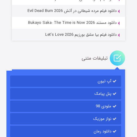
۱۴ (زیرنویس)
قسمت
منتشر شد
دانلود فیلم مرده شیطانی در آتش Evil Dead Burn 2026
دانلود مستند Bukayo Saka: The Time is Now 2026
دانلود فیلم بیا عشق بورزیم Let’s Love 2026
تبلیغات متنی
باب اسفنجی فصل ۱۷
آپ تیون
۶ (زیرنویس)
قسمت
منتشر شد
پنل پیامک
ملودی 98
نواز موزیک
دانلود رمان