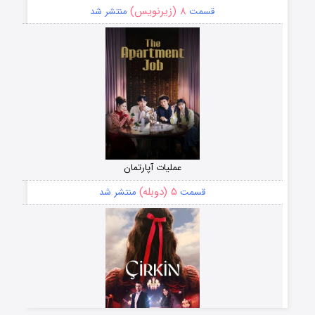
۸ (زیرنویس)
قسمت
منتشر شد
عملیات آپارتمان
۵ (دوبله)
قسمت
منتشر شد