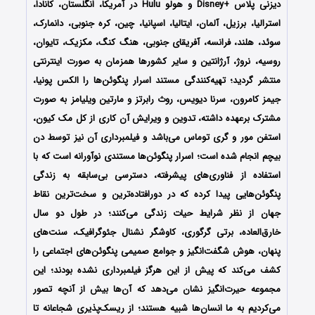
دیزنی پلاس +Disney و هولو Hulu در آمریکا، انگلستان، کانادا،
استرالیا، برزیل، آلمان، ایتالیا، اسپانیا، چین، کره جنوبی، دانمارک،
سوئد، هلند، فرانسه، آفریقای جنوبی، هنگ کنگ، مکزیک، تایوان،
روسیه، نروژ، آرژانتین و سایر کشورها همزمان به صورت اینترنتی
منتشر گردید؛ تهیه‌کنندگی مستند اسرار پنگوئن‌ها را الکس پونیا،
جیمز کامرون، سرنا دیویس، روث رابرتز و مارتین ویلیامز
به صورت
مشترک برعهده داشته، تدوین و ویرایش آن کاری از کل مک کیون،
استفن مور و گری توماس می‌باشد و فیلمبرداری آن نیز توسط دن
بیچم انجام شده است؛
اسرار پنگوئن‌ها
مستندی نوآورانه است که با
استفاده از فناوری‌های پیشرفته، دسترسی بی‌سابقه به زندگی
پنگوئن‌هایی پیدا کرده که در دورافتاده‌ترین و سخت‌ترین نقاط
جهان از نظر شرایط حیات زندگی می‌کنند؛ در طول دو سال
خارق‌العاده، برتی گرگوری، کاوشگر نشنال جئوگرافیک، سنت‌های
پنهان، هوش شگفت‌انگیز و جوامع صمیمی پنگوئن‌های اجتماعی را
کشف می‌کند که پیش از این هرگز فیلمبرداری نشده بودند؛ این
مجموعه حیرت‌انگیز نشان می‌دهد که آن‌ها بیش از آنچه تصور
می‌کردیم به ما انسان‌ها شبیه هستند؛ از ریسک‌پذیری شجاعانه تا