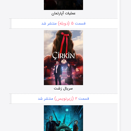
عملیات آپارتمان
۵ (دوبله)
قسمت
منتشر شد
سریال زشت
۲ (زیرنویس)
قسمت
منتشر شد