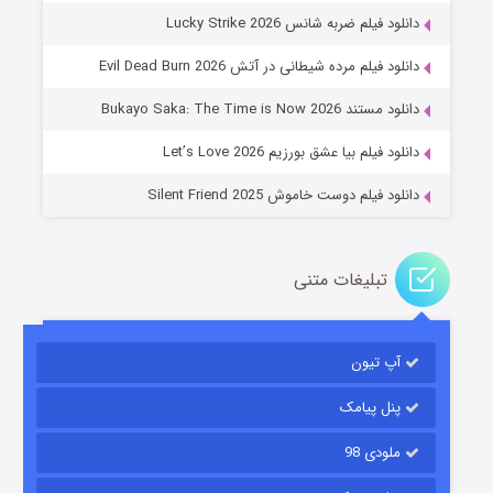
دانلود فیلم ضربه شانس Lucky Strike 2026
باب اسفنجی فصل ۱۷
دانلود فیلم مرده شیطانی در آتش Evil Dead Burn 2026
۶ (زیرنویس)
قسمت
منتشر شد
دانلود مستند Bukayo Saka: The Time is Now 2026
دانلود فیلم بیا عشق بورزیم Let’s Love 2026
دانلود فیلم دوست خاموش Silent Friend 2025
تبلیغات متنی
رویایی برای تو
آپ تیون
۱۵ (دوبله)
قسمت
منتشر شد
پنل پیامک
ملودی 98