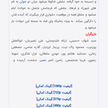
و دسیسه به خود گرفته، عشقی شکوفا میشود میان دو
جوان
به نام
های شهرزاد و فرهاد. عشقی که فرجامش متصل به حوادث ایام
میشود و عشاق قصه در موقعیت دشواری قرار میگیرند که آینده شان
را دگرگون میکند. به ویژه زمانیکه پای قباد به صحنه این حوادث باز
میشود و…
بازیگران:
سید شهاب حسینی، ترانه علیدوستی، علی نصیریان، ابوالفضل
پورعرب، محمود پاک نیت، پریناز ایزدیار، گلاره عباسی، مصطفی
زمانی، جمشید هاشم پور، مهدی سلطانی، غزل شاکری، سهیلا
رضوی، فریبا متخصص، رامین ناصر
نصیر
، حشمت آرمیده و…
قسمت 18 سریال شهرزاد
دانلود رایگان قسمت هجده شهرزاد – Download Serial
Shahrzad HD
[
کیفیت 1080p
] [
لینک کمکی
]
[
کیفیت 720p
] [
لینک کمکی
]
[
کیفیت 576p
] [
لینک کمکی
]
[
کیفیت 480p
] [
لینک کمکی
]