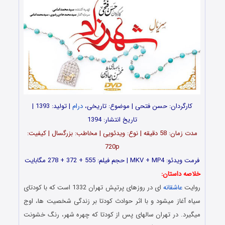
کارگردان: حسن فتحی | موضوع: تاریخی،
درام
| تولید: 1393 |
تاریخ انتشار: 1394
مدت زمان: 58 دقیقه | نوع: ویدئویی | مخاطب: بزرگسال | کیفیت:
720p
فرمت ویدئو: MKV + MP4 | حجم فیلم: 555 + 372 + 278 مگابایت
خلاصه داستان:
روایت
عاشقانه
ای در روزهای پرتپش تهران 1332 است که با کودتای
سیاه آغاز میشود و با اثر حوادث کودتا بر زندگی شخصیت ها، اوج
میگیرد. در تهران سالهای پس از کودتا که چهره شهر، رنگ خشونت