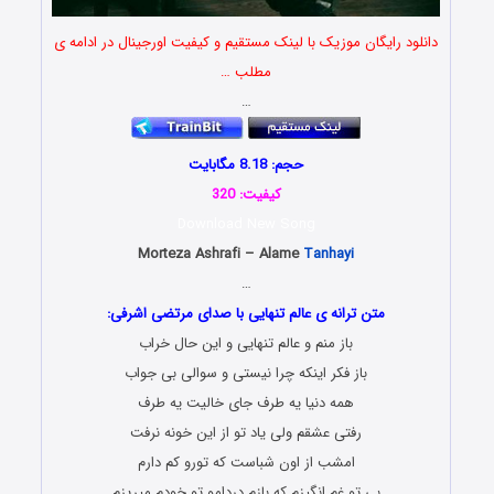
دانلود رایگان موزیک با لینک مستقیم و کیفیت اورجینال در ادامه ی
مطلب …
…
حجم: 8.18 مگابایت
کیفیت: 320
Download New Song
Morteza Ashrafi – Alame
Tanhayi
…
متن ترانه ی عالم تنهایی با صدای مرتضی اشرفی:
باز منم و عالم تنهایی و این حال خراب
باز فکر اینکه چرا نیستی و سوالی بی جواب
همه دنیا یه طرف جای خالیت یه طرف
رفتی عشقم ولی یاد تو از این خونه نرفت
امشب از اون شباست که تورو کم دارم
بی تو غم انگیزم که بازم دردامو تو خودم میریزم