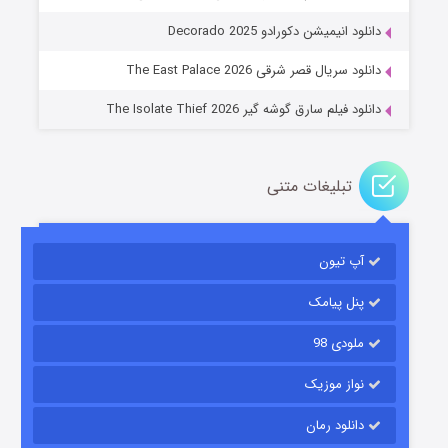
عملیات آپارتمان
دانلود انیمیشن دکورادو Decorado 2025
۲ (زیرنویس)
قسمت
منتشر شد
دانلود سریال قصر شرقی The East Palace 2026
دانلود فیلم سارق گوشه گیر The Isolate Thief 2026
تبلیغات متنی
آپ تیون
مردگان متحرک: شهر مرده ۳
۲ (زیرنویس)
قسمت
منتشر شد
پنل پیامک
ملودی 98
نواز موزیک
دانلود رمان