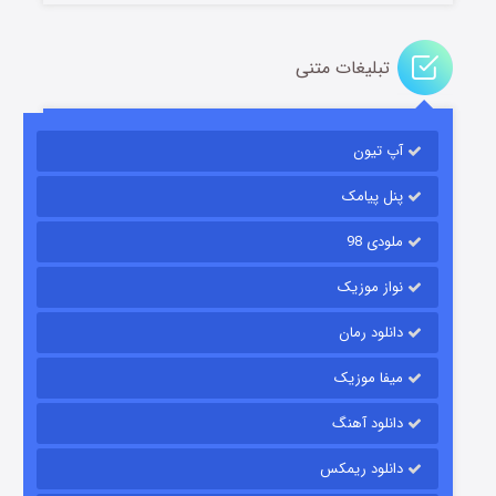
تبلیغات متنی
مردگان متحرک: شهر مرده ۳
آپ تیون
۲ (زیرنویس)
قسمت
منتشر شد
پنل پیامک
ملودی 98
نواز موزیک
دانلود رمان
میفا موزیک
شکست استوارت در نجات جهان
دانلود آهنگ
۷ (زیرنویس)
قسمت
منتشر شد
دانلود ریمکس