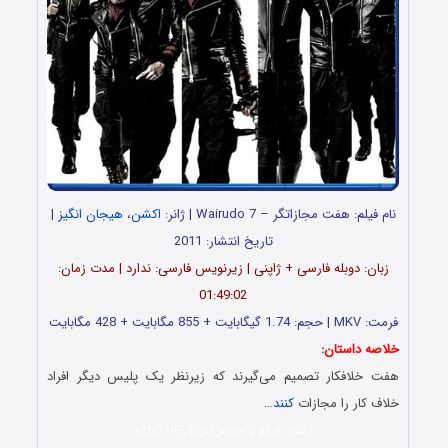
نام فیلم: هفت مجازاتگر – Wairudo 7 | ژانر:
اکشن
،
هیجان انگیز
|
تاریخ انتشار: 2011
زبان: دوبله فارسی + ژاپنی | زیرنویس فارسی: ندارد | مدت زمان:
01:49:02
فرمت: MKV | حجم: 1.74 گیگابایت + 855 مگابایت + 428 مگابایت
خلاصه داستان:
هفت خلافکار تصمیم می‌گیرند که زیر‌نظر یک پلیس دیگر افراد
خلاف کار را مجازات
کنند
…
دانلود فیلم با حجم کم x265 HEVC