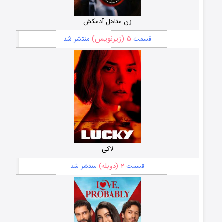
زن متاهل آدمکش
۵ (زیرنویس)
قسمت
منتشر شد
لاکی
۲ (دوبله)
قسمت
منتشر شد