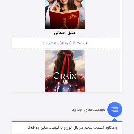
عشق احتمالی
۶ (دوبله)
قسمت
منتشر شد
قسمت‌های جدید
سریال زشت
۵ (زیرنویس)
قسمت
منتشر شد
دانلود قسمت پنجم سریال کوری با کیفیت عالی BluRay