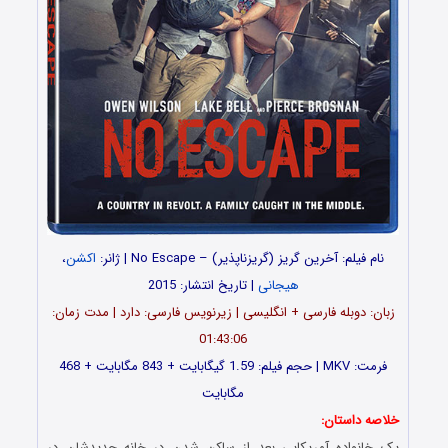
نام فیلم: آخرین گریز (گریزناپذیر) – No Escape | ژانر:
اکشن
،
هیجانی
| تاریخ انتشار: 2015
زبان: دوبله فارسی + انگلیسی | زیرنویس فارسی: دارد | مدت زمان:
01:43:06
فرمت: MKV | حجم فیلم: 1.59 گیگابایت + 843 مگابایت + 468
مگابایت
خلاصه داستان:
یک خانواده آمریکایی بعد از ساکن شدن در خانه جدیدشان در