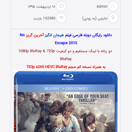
Admin
۱۸ اردیبهشت ۱۳۹۵
خارجی (به زودی)
102980 بازدید
دانلود رایگان دوبله فارسی فیلم
هیجان انگیز
آخرین گریز
No
Escape 2015
دو زبانه با لینک مستقیم و دو کیفیت 1080p BluRay & 720p
BluRay
به همراه نسخه کم حجم 720p x265 HEVC BluRay