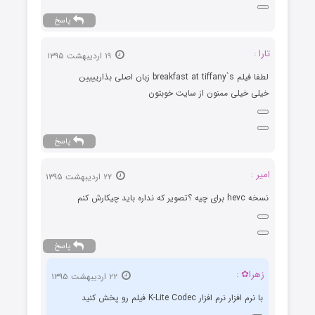
پاسخ
تارا :
۱۹ اردیبهشت ۱۳۹۵
لطفا فیلم breakfast at tiffany`s زبان اصلی بذاریییین
خیلی خیلی ممنون از سایت خوبتون
پاسخ
امير :
۲۲ اردیبهشت ۱۳۹۵
نسخه hevc برای چیه ؟تصویر که نداره باید چیکارش کنم
پاسخ
زهرا✿ :
۲۲ اردیبهشت ۱۳۹۵
با نرم افزار نرم افزار K-Lite Codec فیلم رو پخش کنید