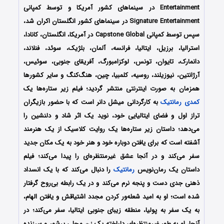
Entertainment در سینماهای کشور آمریکا و توسط کمپانی
Signature Entertainment در سینماهای کشور انگلستان اکران شد،
سپس
توسط کمپانی Capstone Global در آمریکا، انگلستان، کانادا،
استرالیا، برزیل، ایتالیا، فرانسه، آلمان، بلژیک، سوئد، فنلاند،
دانمارک، تایوان، تونس، لوکزامبورگ، آفریقای جنوبی، سوئیس،
آرژانتین، نیوزیلند، روسیه، کلمبیا، چین، هنگ‌کنگ و سایر کشورها
همزمان به صورت اینترنتی منتشر گردید؛
فیلم زیر ستاره‌ها یک
کمدی
رمانتیک
به کارگردانی میشل دانر است که با حضور بازیگران
تراز اول و فضای ایتالیایی خود، نوید یک اثر شاد و دلنشین را
می‌دهد؛ داستان زیر ستاره‌ها یک روایت کلاسیک از یک هنرمند
آشفته است که برای یافتن دوباره خود و هنر خود به یک مکان جدید
سفر می‌کند و در آنجا عشق غیرمنتظره‌ای را پیدا می‌کند؛ فیلم
داستان یک رمان‌نویس
رمانتیک
را دنبال می‌کند که با یک انسداد
ذهنی جدی دست و پنجه نرم می‌کند و در یک رابطه بی‌روح گرفتار
شده است؛ او به امید شعله‌ور کردن مجدد اشتیاقش و یافتن الهام،
به یک سفر به پولیا، منطقه زیبای جنوبی ایتالیا، سفر می‌کند؛ در
آنجا، او به طور غیرمنتظره‌ای دلباخته یک زن محلی پرشور و سرزنده