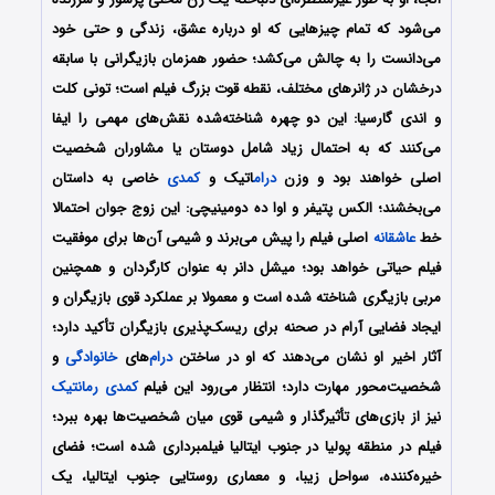
می‌شود که تمام چیزهایی که او درباره عشق، زندگی و حتی خود
می‌دانست را به چالش می‌کشد؛ حضور همزمان بازیگرانی با سابقه
درخشان در ژانرهای مختلف، نقطه قوت بزرگ فیلم است؛ تونی کلت
و اندی گارسیا: این دو چهره شناخته‌شده نقش‌های مهمی را ایفا
می‌کنند که به احتمال زیاد شامل دوستان یا مشاوران شخصیت
اصلی خواهند بود و وزن
درام
اتیک و
کمدی
خاصی به داستان
می‌بخشند؛ الکس پتیفر و اوا ده دومینیچی: این زوج جوان احتمالا
خط
عاشقانه
اصلی فیلم را پیش می‌برند و شیمی آن‌ها برای موفقیت
فیلم حیاتی خواهد بود؛ میشل دانر به عنوان کارگردان و همچنین
مربی بازیگری شناخته شده است و معمولا بر عملکرد قوی بازیگران و
ایجاد فضایی آرام در صحنه برای ریسک‌پذیری بازیگران تأکید دارد؛
آثار اخیر او نشان می‌دهند که او در ساختن
درام
‌های
خانوادگی
و
شخصیت‌محور مهارت دارد؛ انتظار می‌رود این فیلم
کمدی
رمانتیک
نیز از بازی‌های تأثیرگذار و شیمی قوی میان شخصیت‌ها بهره ببرد؛
فیلم در منطقه پولیا در جنوب ایتالیا فیلمبرداری شده است؛ فضای
خیره‌کننده، سواحل زیبا، و معماری روستایی جنوب ایتالیا، یک