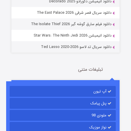
دانلود انیمیشن دکورادو Decorado 2025
دانلود سریال قصر شرقی The East Palace 2026
خاندان اژدها فصل ۳
دانلود فیلم سارق گوشه گیر The Isolate Thief 2026
6 (زیرنویس)
قسمت
منتشر شد
دانلود انیمیشن Star Wars: The Ninth Jedi 2026
دانلود سریال تد لاسو Ted Lasso 2020-2026
تبلیغات متنی
آپ تیون
جادوگری در مغولستان
14 (زیرنویس)
قسمت
منتشر شد
پنل پیامک
ملودی 98
نواز موزیک