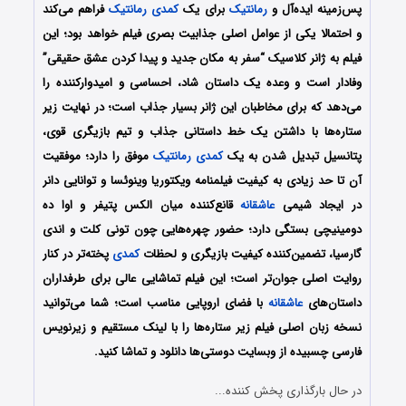
پس‌زمینه ایده‌آل و
رمانتیک
برای یک
کمدی
رمانتیک
فراهم می‌کند
و احتمالا یکی از عوامل اصلی جذابیت بصری فیلم خواهد بود؛ این
فیلم به ژانر کلاسیک “سفر به مکان جدید و پیدا کردن عشق حقیقی”
وفادار است و وعده یک داستان شاد، احساسی و امیدوارکننده را
می‌دهد که برای مخاطبان این ژانر بسیار جذاب است؛ در نهایت زیر
ستاره‌ها با داشتن یک خط داستانی جذاب و تیم بازیگری قوی،
پتانسیل تبدیل شدن به یک
کمدی
رمانتیک
موفق را دارد؛ موفقیت
آن تا حد زیادی به کیفیت فیلمنامه ویکتوریا وینوئسا و توانایی دانر
در ایجاد شیمی
عاشقانه
قانع‌کننده میان الکس پتیفر و اوا ده
دومینیچی بستگی دارد؛ حضور چهره‌هایی چون تونی کلت و اندی
گارسیا، تضمین‌کننده کیفیت بازیگری و لحظات
کمدی
پخته‌تر در کنار
روایت اصلی جوان‌تر است؛ این فیلم تماشایی عالی برای طرفداران
داستان‌های
عاشقانه
با فضای اروپایی مناسب است؛ شما می‌توانید
نسخه زبان اصلی فیلم زیر ستاره‌ها را با ‌لینک مستقیم و زیرنویس
فارسی چسبیده از وبسایت دوستی‌ها دانلود و تماشا کنید.
در حال بارگذاری پخش کننده...