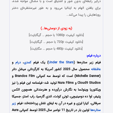
درگیر رابطه‌ای بدون شور و اشتیاق است و با مشکل مواجه شده،
برای یافتن الهام به ایتالیا می‌رود و به طور غیرمنتظره‌ای دختر
رویاهایش را پیدا می‌کند…
(به زودی از دوستی‌ها…)
[
دانلود کیفیت 1080p با حجم … گیگابایت
]
[
دانلود کیفیت 720p با حجم … گیگابایت
]
[
دانلود کیفیت 480p با حجم … مگابایت
]
درباره فیلم:
فیلم زیر ستاره‌ها (
Under the Stars
) یک فیلم
کمدی
،
درام
و
عاشقانه
محصول سال 2025 کشور آمریکا به کارگردانی میشل دانر
(Michelle Danner) است که توسط سه کمپانی‌ Brandos Film و
Cloud9 Studios و Nura Films تولید شد؛ فیلمنامه این فیلم را نیز
ویکتوریا وینوئسا
به نگارش درآورده و هنرمندانی همچون
الکس
پتیفر، اوا ده دومینیچی، تونی کولت، اندی گارسیا، راب استز، جسیکا
سرفاتی، کیارا ایزی
و غیره در آن به ایفای نقش پرداخته‌اند؛ فیلم
زیر
ستاره‌ها
اولین بار در تاریخ 11 نوامبر سال 2025 توسط کمپانی Aura