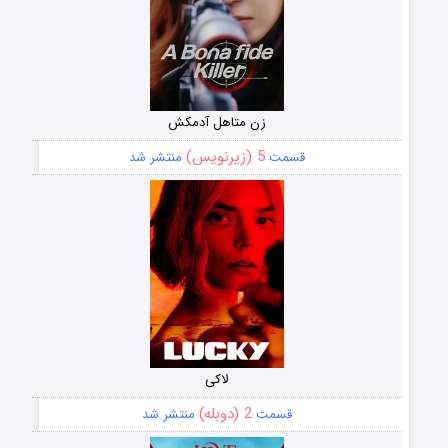
زن متاهل آدمکش
5 (زیرنویس)
قسمت
منتشر شد
لاکی
2 (دوبله)
قسمت
منتشر شد