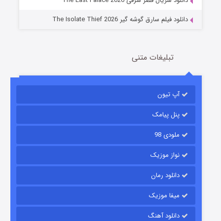
دانلود سریال قصر شرقی The East Palace 2026
دانلود فیلم سارق گوشه گیر The Isolate Thief 2026
تبلیغات متنی
آپ تیون
مردگان متحرک: شهر مرده ۳
2 (زیرنویس)
قسمت
منتشر شد
پنل پیامک
ملودی 98
نواز موزیک
دانلود رمان
میفا موزیک
دانلود آهنگ