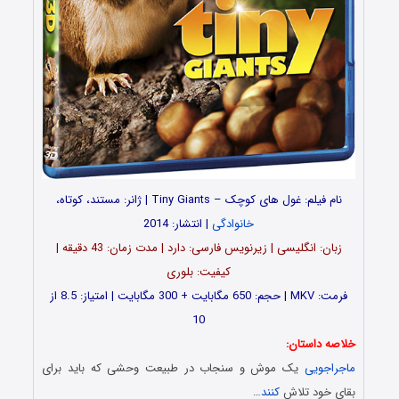
نام فیلم: غول های کوچک – Tiny Giants | ژانر: مستند، کوتاه،
خانوادگی
| انتشار: 2014
زبان: انگلیسی | زیرنویس فارسی: دارد | مدت زمان: 43 دقیقه |
کیفیت: بلوری
فرمت: MKV | حجم: 650 مگابایت + 300 مگابایت | امتیاز: 8.5 از
10
خلاصه داستان:
ماجراجویی
یک موش و سنجاب در طبیعت وحشی که باید برای
بقای خود تلاش
کنند
…