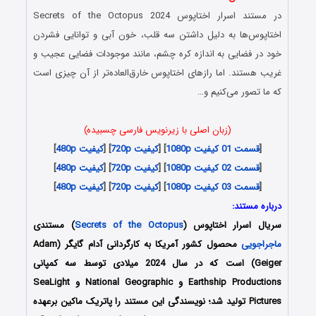
در مستند اسرار اختاپوس Secrets of the Octopus 2024
اختاپوس‌ها به دلیل داشتن سه قلب، خون آبی و توانایی فشردن
خود در فضایی به اندازه کره چشم، مانند موجودات فضایی عجیب و
غریب هستند. اما رازهای اختاپوس خارق‌العاده‌تر از آن چیزی است
که ما تصور می‌کنیم و…
(زبان اصلی با زیرنویس فارسی چسبیده)
[
قسمت 01 کیفیت 1080p
] [
کیفیت 720p
] [
کیفیت 480p
]
[
قسمت 02 کیفیت 1080p
] [
کیفیت 720p
] [
کیفیت 480p
]
[
قسمت 03 کیفیت 1080p
] [
کیفیت 720p
] [
کیفیت 480p
]
درباره مستند:
سریال اسرار اختاپوس (
Secrets of the Octopus
) مستندی
ماجراجویی
محصول کشور آمریکا به کارگردانی آدام گایگر (Adam
Geiger) است که در سال 2024 میلادی توسط سه کمپانی
Earthship Productions و National Geographic و SeaLight
Pictures تولید شد؛ نویسندگی این مستند را پاتریک ماکین برعهده