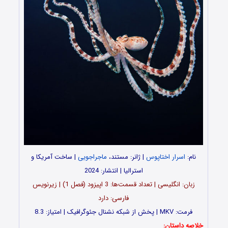
نام:
اسرار اختاپوس
| ژانر: مستند،
ماجراجویی
| ساخت آمریکا و
استرالیا | انتشار: 2024
زبان: انگلیسی | تعداد قسمت‌‌‌‌ها: 3 اپیزود (فصل 1) | زیرنویس
فارسی: دارد
فرمت: MKV | پخش از شبکه نشنال جئوگرافیک | امتیاز: 8.3
خلاصه داستان: