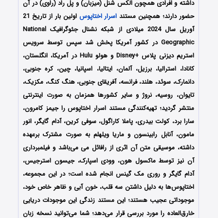
داشته و افرادی همچون الکس شنل (میزبان) و پل راد (راوی) در آن
حضور دارند؛ همچنین مستند
اسرار اختاپوس
اولین بار از تاریخ 21
آوریل سال 2024 میلادی از شبکه نشنال جئوگرافیک National
Geographic در کشور آمریکا پخش شد سپس توسط سرویس
استریم دیزنی پلاس +Disney و هولو Hulu در آمریکا، انگلستان،
کانادا، استرالیا، برزیل، آلمان، ایتالیا، اسپانیا، چین، کره جنوبی،
دانمارک، سوئد، هلند، فرانسه، آفریقای جنوبی، هنگ کنگ، مکزیک،
تایوان، روسیه، نروژ و سایر کشورها همزمان به صورت اینترنتی
منتشر گردید؛ تهیه‌کنندگی مستند اسرار اختاپوس را جیمز کامرون،
سارا برد، کولت بیدری، پاملا کاراگول، سوفی کرین، آدام گایگر، انور
مامون، آنابل رابینسون و ماریا ویلهلم به صورت مشترک برعهده
داشته، موسیقی متن آن اثری از رافائل می می‌باشد و فیلمبرداری
آن نیز توسط ماکسول هون، وودی اسپارک، جیسون استرجیس،
آدام گایگر و روری مک گینس انجام شده است؛ در این مجموعه،
اختاپوس‌ها به دلیل داشتن سه قلب، خون آبی و ظاهر خاص خود،
موجوداتی عجیب هستند؛ این مستند زندگی این موجودات دریایی
خارق‌العاده‌ را مورد بررسی قرار می‌دهد؛ شما می‌توانید نسخه زبان