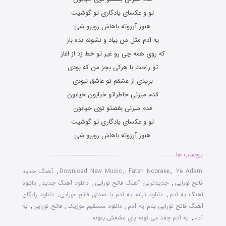
تو و عکسای یادگاری تو گوشیت
هنوز آرزوته باهاش روبرو شی
یه آدم مثل من بیاد و نشونم بده باز
که روی همه چی رو غیر تو خط زد از اغاز
تو راحت با هرکی بجز من که بودی
بریدی از عشقم تو عاشق نبودی
قدم میزنی خاطراتو خیابون خیابون
قدم میزنی بغضتو توی خیابون
تو و عکسای یادگاری تو گوشیت
هنوز آرزوته باهاش روبرو شی
برچسب ها
Ye Adam
,
Fateh Nooraee
,
Download New Music
,
آهنگ جدید
فاتح نورایی
,
جدیدترین آهنگ فاتح نورایی
,
دانلود آهنگ جدید
,
دانلود
آهنگ یه آدم
,
دانلود ترانه یه آدم با صدای فاتح نورایی
,
دانلود رایگان
آهنگ فاتح نورایی بنام یه آدم
,
دانلود مستقیم موزیک
,
فاتح نورایی
,
یه
آدم
,
یه آدم چقد می تونه پای عشقش بمونه