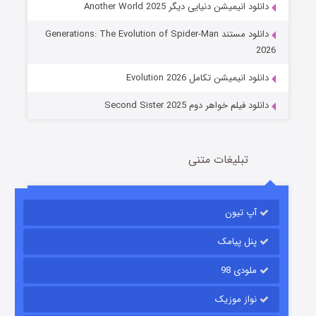
دانلود انیمیشن دنیایی دیگر Another World 2025
جادوگری در مغولستان
دانلود مستند Generations: The Evolution of Spider-Man
14 (زیرنویس)
قسمت
منتشر شد
2026
دانلود انیمیشن تکامل Evolution 2026
دانلود فیلم خواهر دوم Second Sister 2025
تبلیغات متنی
باب اسفنجی فصل ۱۷
آپ تیون
6 (زیرنویس)
قسمت
منتشر شد
پنل پیامک
ملودی 98
نواز موزیک