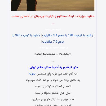
دانلود موزیک با لینک مستقیم و کیفیت اورجینال در ادامه ی مطلب
…
موسیقی پاپ
[
دانلود با کیفیت 128 با حجم 3.1 مگابایت
] [
دانلود با کیفیت 320 با
حجم 7.5 مگابایت
]
Download New Music
Fateh Nooraee – Ye Adam
…
متن ترانه ی یه آدم با صدای فاتح نورایی:
یه آدم چقد می تونه پای عشقش
بمونه
یه عاشق چقد می تونه و میشه گفت مهربونه
تحمل کنه تو سکوتش بشینه
بدی های عشقو نخواد و نبینه
قدم میزنی خاطراتو خیابون خیابون
قدم میزنی بغضتو توی خیابون